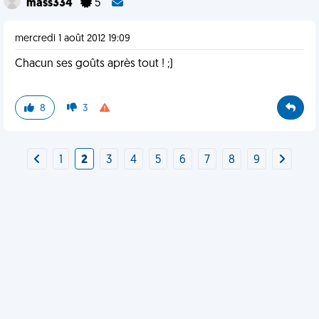
mass334
5
mercredi 1 août 2012 19:09
Chacun ses goûts après tout ! ;)
8
3
1
2
3
4
5
6
7
8
9