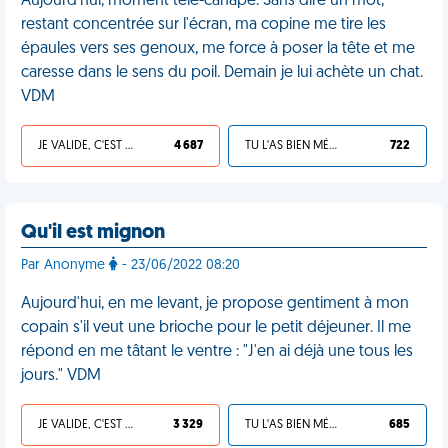
Aujourd'hui, moment télé-canapé. Sans dire un mot,
restant concentrée sur l'écran, ma copine me tire les
épaules vers ses genoux, me force à poser la tête et me
caresse dans le sens du poil. Demain je lui achète un chat.
VDM
JE VALIDE, C'EST UNE VDM
4 687
TU L'AS BIEN MÉRITÉ
722
Qu'il est mignon
Par Anonyme
- 23/06/2022 08:20
Aujourd'hui, en me levant, je propose gentiment à mon
copain s'il veut une brioche pour le petit déjeuner. Il me
répond en me tâtant le ventre : "J'en ai déjà une tous les
jours." VDM
JE VALIDE, C'EST UNE VDM
3 329
TU L'AS BIEN MÉRITÉ
685