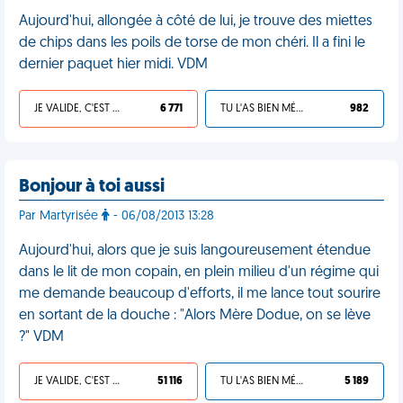
Aujourd'hui, allongée à côté de lui, je trouve des miettes
de chips dans les poils de torse de mon chéri. Il a fini le
dernier paquet hier midi. VDM
JE VALIDE, C'EST UNE VDM
6 771
TU L'AS BIEN MÉRITÉ
982
Bonjour à toi aussi
Par Martyrisée
- 06/08/2013 13:28
Aujourd'hui, alors que je suis langoureusement étendue
dans le lit de mon copain, en plein milieu d'un régime qui
me demande beaucoup d'efforts, il me lance tout sourire
en sortant de la douche : "Alors Mère Dodue, on se lève
?" VDM
JE VALIDE, C'EST UNE VDM
51 116
TU L'AS BIEN MÉRITÉ
5 189