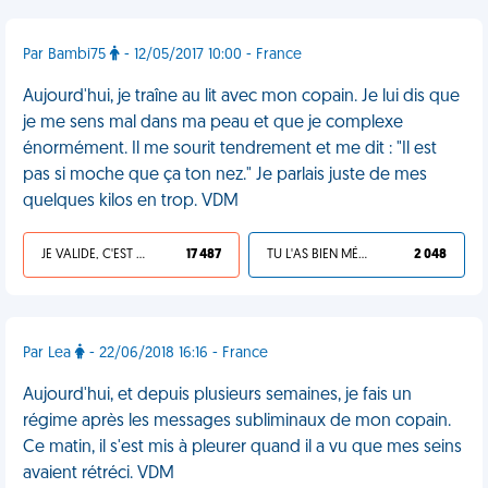
Par Bambi75
- 12/05/2017 10:00 - France
Aujourd'hui, je traîne au lit avec mon copain. Je lui dis que
je me sens mal dans ma peau et que je complexe
énormément. Il me sourit tendrement et me dit : "Il est
pas si moche que ça ton nez." Je parlais juste de mes
quelques kilos en trop. VDM
JE VALIDE, C'EST UNE VDM
17 487
TU L'AS BIEN MÉRITÉ
2 048
Par Lea
- 22/06/2018 16:16 - France
Aujourd'hui, et depuis plusieurs semaines, je fais un
régime après les messages subliminaux de mon copain.
Ce matin, il s'est mis à pleurer quand il a vu que mes seins
avaient rétréci. VDM