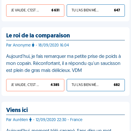
JE VALIDE, C'EST UNE VDM
6 631
TU L'AS BIEN MÉRITÉ
647
Le roi de la comparaison
Par Anonyme
- 18/09/2020 16:04
Aujourd'hui, je fais remarquer ma petite prise de poids à
mon copain. Réconfortant, il a répondu qu'un saucisson
est plein de gras mais délicieux. VDM
JE VALIDE, C'EST UNE VDM
4 385
TU L'AS BIEN MÉRITÉ
682
Viens ici
Par Aurélien
- 12/09/2020 22:30 - France