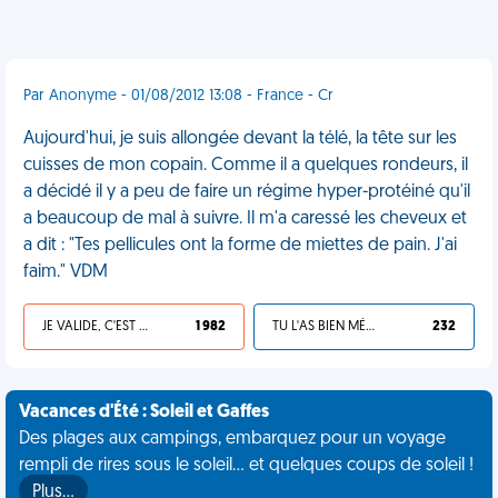
Par Anonyme - 01/08/2012 13:08 - France - Cr
Aujourd'hui, je suis allongée devant la télé, la tête sur les
cuisses de mon copain. Comme il a quelques rondeurs, il
a décidé il y a peu de faire un régime hyper-protéiné qu'il
a beaucoup de mal à suivre. Il m'a caressé les cheveux et
a dit : "Tes pellicules ont la forme de miettes de pain. J'ai
faim." VDM
JE VALIDE, C'EST UNE VDM
1 982
TU L'AS BIEN MÉRITÉ
232
Vacances d'Été : Soleil et Gaffes
Des plages aux campings, embarquez pour un voyage
rempli de rires sous le soleil... et quelques coups de soleil !
Plus…