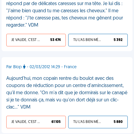
répond par de délicates caresses sur ma tête. Je lui dis :
"J'aime bien quand tu me caresses les cheveux." Il me
répond : "J'te caresse pas, tes cheveux me gênent pour
regarder." VDM
JE VALIDE, C'EST UNE VDM
53 474
TU L'AS BIEN MÉRITÉ
5 392
Par Blop
- 02/03/2012 14:29 - France
Aujourd'hui, mon copain rentre du boulot avec des
coupons de réduction pour un centre d'amincissement,
qu'il me donne. "On m'a dit que je dormirais sur le canapé
si je te donnais ça, mais vu qu'on dort déjà sur un clic-
clac..." VDM
JE VALIDE, C'EST UNE VDM
61 105
TU L'AS BIEN MÉRITÉ
5 880