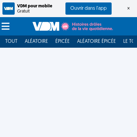
VDM pour mobile
Ouvrir dans l'app
×
Gratuit
TOUT
ALÉATOIRE
ÉPICÉE
ALÉATOIRE ÉPICÉE
LE TO