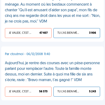
ménage. Au moment où les bestiaux commencent à
chanter "Qu'il est amusant d'aider son papa", mon fils de
cinq ans me regarde droit dans les yeux et me sort : "Non,
je ne crois pas, moi." VDM
JE VALIDE, C'EST UNE VDM
47 407
TU L'AS BIEN MÉRITÉ
3 906
Par ctoutmoi - 06/12/2008 11:40
Aujourd'hui, je rentre des courses avec un pèse-personne
parlant pour remplacer l'autre. Toute la famille monte
dessus, moi en dernier. Suite à quoi ma fille de six ans
s'écrie, ravie : "Bravo maman, t'as gagné !" VDM
JE VALIDE, C'EST UNE VDM
56 373
TU L'AS BIEN MÉRITÉ
5 243