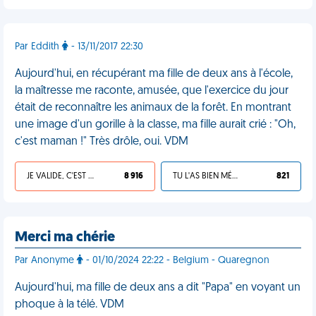
Par Eddith
- 13/11/2017 22:30
Aujourd'hui, en récupérant ma fille de deux ans à l'école,
la maîtresse me raconte, amusée, que l'exercice du jour
était de reconnaître les animaux de la forêt. En montrant
une image d'un gorille à la classe, ma fille aurait crié : "Oh,
c'est maman !" Très drôle, oui. VDM
JE VALIDE, C'EST UNE VDM
8 916
TU L'AS BIEN MÉRITÉ
821
Merci ma chérie
Par Anonyme
- 01/10/2024 22:22 - Belgium - Quaregnon
Aujourd'hui, ma fille de deux ans a dit "Papa" en voyant un
phoque à la télé. VDM