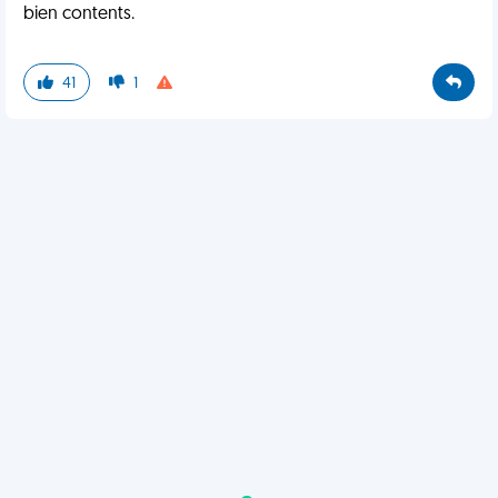
bien contents.
41
1