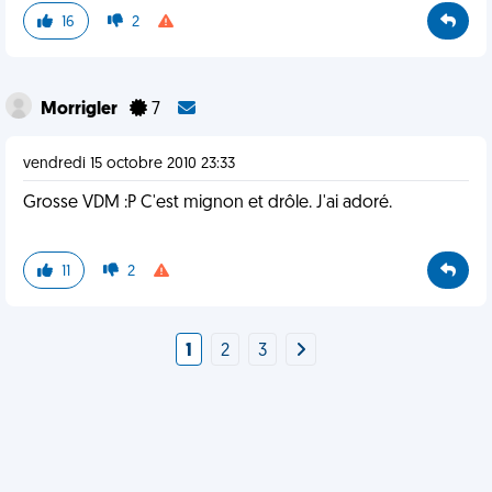
16
2
Morrigler
7
vendredi 15 octobre 2010 23:33
Grosse VDM :P C'est mignon et drôle. J'ai adoré.
11
2
1
2
3