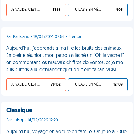
JE VALIDE, C'EST UNE VDM
1 353
TU L'AS BIEN MÉRITÉ
508
Par Parisiano - 19/08/2014 07:56 - France
Aujourd'hui, j'apprends à ma fille les bruits des animaux.
En pleine réunion, mon patron a lâché un "Oh la vache !"
en commentant les mauvais chiffres de ventes, et je me
suis surpris à lui demander quel bruit elle faisait. VDM
JE VALIDE, C'EST UNE VDM
78 162
TU L'AS BIEN MÉRITÉ
12 109
Classique
Par Juls
- 14/02/2026 12:20
Aujourd'hui, voyage en voiture en famille. On joue à "Quel