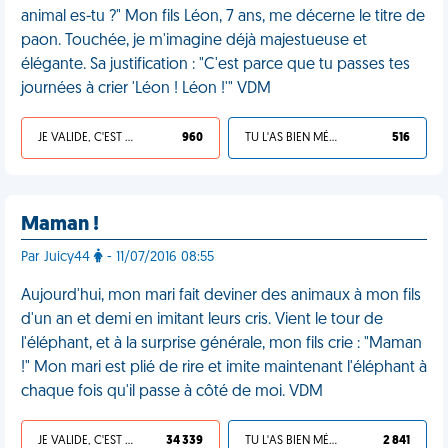
animal es-tu ?" Mon fils Léon, 7 ans, me décerne le titre de
paon. Touchée, je m'imagine déjà majestueuse et
élégante. Sa justification : "C'est parce que tu passes tes
journées à crier 'Léon ! Léon !'" VDM
JE VALIDE, C'EST UNE VDM
960
TU L'AS BIEN MÉRITÉ
516
Maman !
Par Juicy44
- 11/07/2016 08:55
Aujourd'hui, mon mari fait deviner des animaux à mon fils
d'un an et demi en imitant leurs cris. Vient le tour de
l'éléphant, et à la surprise générale, mon fils crie : "Maman
!" Mon mari est plié de rire et imite maintenant l'éléphant à
chaque fois qu'il passe à côté de moi. VDM
JE VALIDE, C'EST UNE VDM
34 339
TU L'AS BIEN MÉRITÉ
2 841