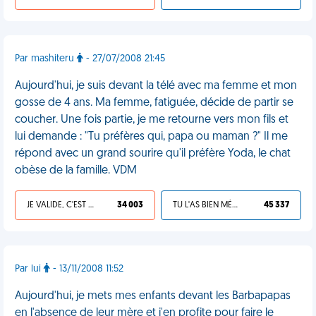
Par mashiteru
- 27/07/2008 21:45
Aujourd'hui, je suis devant la télé avec ma femme et mon
gosse de 4 ans. Ma femme, fatiguée, décide de partir se
coucher. Une fois partie, je me retourne vers mon fils et
lui demande : "Tu préfères qui, papa ou maman ?" Il me
répond avec un grand sourire qu'il préfère Yoda, le chat
obèse de la famille. VDM
JE VALIDE, C'EST UNE VDM
34 003
TU L'AS BIEN MÉRITÉ
45 337
Par lui
- 13/11/2008 11:52
Aujourd'hui, je mets mes enfants devant les Barbapapas
en l'absence de leur mère et j'en profite pour faire le