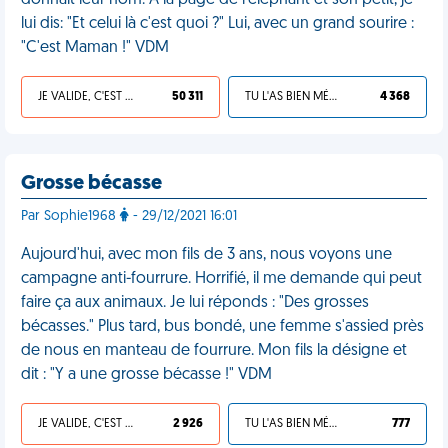
donnait leur nom. A la page de l'éléphant et son petit, je
lui dis: "Et celui là c'est quoi ?" Lui, avec un grand sourire :
"C'est Maman !" VDM
JE VALIDE, C'EST UNE VDM
50 311
TU L'AS BIEN MÉRITÉ
4 368
Grosse bécasse
Par Sophie1968
- 29/12/2021 16:01
Aujourd'hui, avec mon fils de 3 ans, nous voyons une
campagne anti-fourrure. Horrifié, il me demande qui peut
faire ça aux animaux. Je lui réponds : "Des grosses
bécasses." Plus tard, bus bondé, une femme s'assied près
de nous en manteau de fourrure. Mon fils la désigne et
dit : "Y a une grosse bécasse !" VDM
JE VALIDE, C'EST UNE VDM
2 926
TU L'AS BIEN MÉRITÉ
777