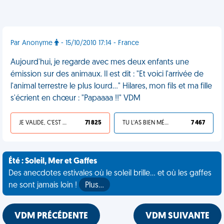
Par Anonyme
- 15/10/2010 17:14 - France
Aujourd'hui, je regarde avec mes deux enfants une
émission sur des animaux. Il est dit : "Et voici l'arrivée de
l'animal terrestre le plus lourd..." Hilares, mon fils et ma fille
s'écrient en chœur : "Papaaaa !!" VDM
JE VALIDE, C'EST UNE VDM
71 825
TU L'AS BIEN MÉRITÉ
7 467
Été : Soleil, Mer et Gaffes
Des anecdotes estivales où le soleil brille... et où les gaffes
ne sont jamais loin !
Plus…
VDM PRÉCÉDENTE
VDM SUIVANTE