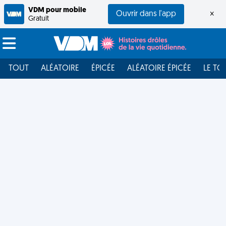
VDM pour mobile
Ouvrir dans l'app
×
Gratuit
TOUT
ALÉATOIRE
ÉPICÉE
ALÉATOIRE ÉPICÉE
LE TO