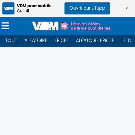
VDM pour mobile
Ouvrir dans l'app
×
Gratuit
TOUT
ALÉATOIRE
ÉPICÉE
ALÉATOIRE ÉPICÉE
LE TO