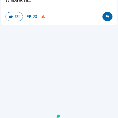
sympa aussi...
351
23