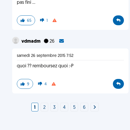
pas fini ...
65
1
vdmadm
26
samedi 26 septembre 2015 7:52
quoi ?? remboursez quoi :-P
9
4
1
2
3
4
5
6