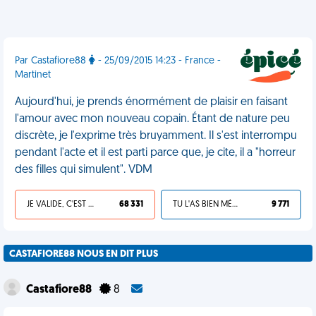
Par Castafiore88
- 25/09/2015 14:23 - France -
Martinet
Aujourd'hui, je prends énormément de plaisir en faisant
l'amour avec mon nouveau copain. Étant de nature peu
discrète, je l'exprime très bruyamment. Il s'est interrompu
pendant l'acte et il est parti parce que, je cite, il a "horreur
des filles qui simulent". VDM
JE VALIDE, C'EST UNE VDM
68 331
TU L'AS BIEN MÉRITÉ
9 771
CASTAFIORE88 NOUS EN DIT PLUS
Castafiore88
8