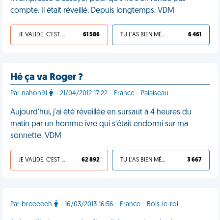
compte. Il était réveillé. Depuis longtemps. VDM
JE VALIDE, C'EST UNE VDM
61 586
TU L'AS BIEN MÉRITÉ
6 461
Hé ça va Roger ?
Par nahon91
- 21/04/2012 17:22 - France - Palaiseau
Aujourd'hui, j'ai été réveillée en sursaut à 4 heures du
matin par un homme ivre qui s'était endormi sur ma
sonnette. VDM
JE VALIDE, C'EST UNE VDM
62 892
TU L'AS BIEN MÉRITÉ
3 667
Par breeeeeh
- 16/03/2013 16:56 - France - Bois-le-roi