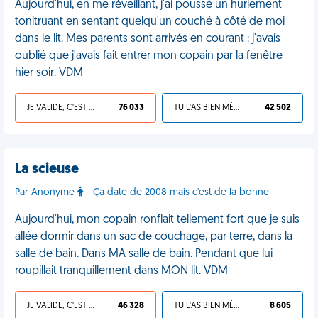
Aujourd'hui, en me réveillant, j'ai poussé un hurlement
tonitruant en sentant quelqu'un couché à côté de moi
dans le lit. Mes parents sont arrivés en courant : j'avais
oublié que j'avais fait entrer mon copain par la fenêtre
hier soir. VDM
JE VALIDE, C'EST UNE VDM
76 033
TU L'AS BIEN MÉRITÉ
42 502
La scieuse
Par Anonyme
- Ça date de 2008 mais c'est de la bonne
Aujourd'hui, mon copain ronflait tellement fort que je suis
allée dormir dans un sac de couchage, par terre, dans la
salle de bain. Dans MA salle de bain. Pendant que lui
roupillait tranquillement dans MON lit. VDM
JE VALIDE, C'EST UNE VDM
46 328
TU L'AS BIEN MÉRITÉ
8 605