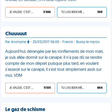
réveille en sursaut ; il m’avait rejoint. VDM
JE VALIDE, C'EST UNE VDM
3 566
TU L'AS BIEN MÉRITÉ
369
Chuuuuut
Par Anonyme
- 25/03/2017 06:00 - France - Bussy-le-repos
Aujourd'hui, dérangée par les ronflements de mon mari,
je suis allée dormir sur le canapé. Il n'a pas dû se rendre
compte de mon départ puisque plus tard, en voulant
s'asseoir sur le canapé, il s'est tout simplement assis sur
moi. VDM
JE VALIDE, C'EST UNE VDM
11 501
TU L'AS BIEN MÉRITÉ
864
Le gaz de schisme