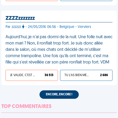
ZZZZzzzzzzz
Par zzzzzz
- 24/05/2016 06:56 - Belgique - Verviers
Aujourd'hui, je n'ai pas dormi de la nuit. Une folle nuit avec
mon mari ? Non, il ronflait trop fort. Je suis donc allée
dans le salon, où mes chats ont décidé de m'utiliser
comme trampoline. Une fois qu'ils ont terminé, c'est ma
fille qui s'est réveillée car son père ronflait trop fort. VDM
JE VALIDE, C'EST UNE VDM
36 513
TU L'AS BIEN MÉRITÉ
2 686
ENCORE, ENCORE !
TOP COMMENTAIRES