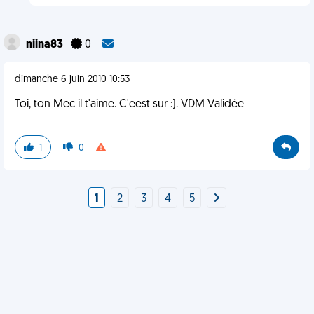
niina83
0
dimanche 6 juin 2010 10:53
Toi, ton Mec il t'aime. C'eest sur :). VDM Validée
1
0
1
2
3
4
5