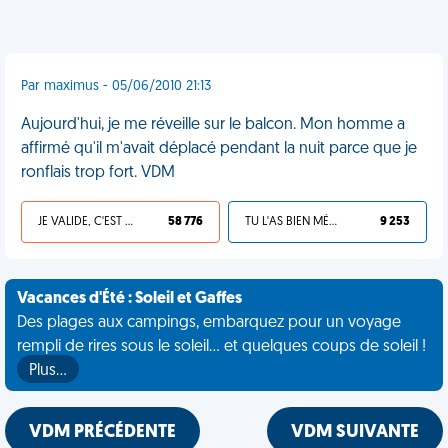
Par maximus - 05/06/2010 21:13
Aujourd'hui, je me réveille sur le balcon. Mon homme a
affirmé qu'il m'avait déplacé pendant la nuit parce que je
ronflais trop fort. VDM
JE VALIDE, C'EST UNE VDM
58 776
TU L'AS BIEN MÉRITÉ
9 253
Vacances d'Été : Soleil et Gaffes
Des plages aux campings, embarquez pour un voyage
rempli de rires sous le soleil... et quelques coups de soleil !
Plus…
VDM PRÉCÉDENTE
VDM SUIVANTE