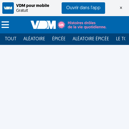
VDM pour mobile
Ouvrir dans l'app
×
Gratuit
TOUT
ALÉATOIRE
ÉPICÉE
ALÉATOIRE ÉPICÉE
LE TO