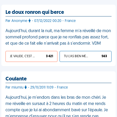
Le doux ronron qui berce
Par Anonyme
- 07/12/2022 00:20 - France
Aujourd'hui, durant la nuit, ma femme m'a réveillé de mon
sommeil profond parce que je ne ronflais pas assez fort,
et que de ce fait elle n'arrivait pas à s'endormir. VDM
JE VALIDE, C'EST UNE VDM
3 421
TU L'AS BIEN MÉRITÉ
563
Coulante
Par miumiu
- 29/11/2011 11:09 - France
Aujourd'hui, je m'endors dans les bras de mon chéri. Je
me réveille en sursaut à 2 heures du matin et me rends
compte que je lui ai abondamment bavé sur l'épaule. Je
m'empresse d'essuyer pour qu'il ne s'en rende pas