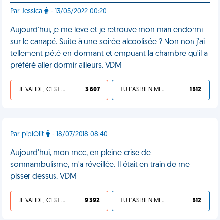
Par Jessica
- 13/05/2022 00:20
Aujourd'hui, je me lève et je retrouve mon mari endormi
sur le canapé. Suite à une soirée alcoolisée ? Non non j'ai
tellement pété en dormant et empuant la chambre qu'il a
préféré aller dormir ailleurs. VDM
JE VALIDE, C'EST UNE VDM
3 607
TU L'AS BIEN MÉRITÉ
1 612
Par pipiOlit
- 18/07/2018 08:40
Aujourd'hui, mon mec, en pleine crise de
somnambulisme, m'a réveillée. Il était en train de me
pisser dessus. VDM
JE VALIDE, C'EST UNE VDM
9 392
TU L'AS BIEN MÉRITÉ
612