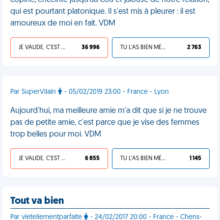
copine, enceinte jusqu'au cou et jalouse de notre relation,
qui est pourtant platonique. Il s'est mis à pleurer : il est
amoureux de moi en fait. VDM
JE VALIDE, C'EST UNE VDM
36 996
TU L'AS BIEN MÉRITÉ
2 763
Par SuperVilain
- 05/02/2019 23:00 - France - Lyon
Aujourd'hui, ma meilleure amie m'a dit que si je ne trouve
pas de petite amie, c'est parce que je vise des femmes
trop belles pour moi. VDM
JE VALIDE, C'EST UNE VDM
6 855
TU L'AS BIEN MÉRITÉ
1 145
Tout va bien
Par vietellementparfaite
- 24/02/2017 20:00 - France - Chens-