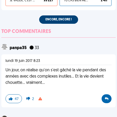
JE VALIDE, C'EST UNE VDM
33 227
TU L'AS BIEN MÉRITÉ
2 411
ENCORE, ENCORE !
TOP COMMENTAIRES
panpa35
33
lundi 19 juin 2017 8:23
Un jour, on réalise qu'on s'est gâché la vie pendant des
années avec des complexes inutiles... Et la vie devient
chouette... vraiment...
47
2