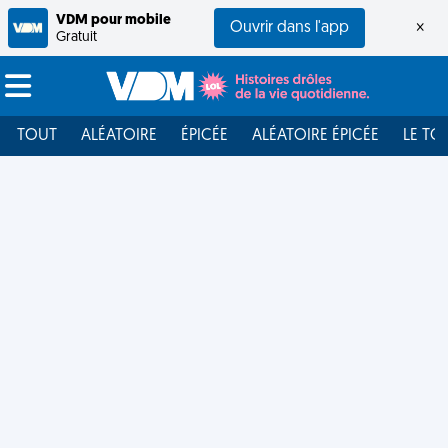
VDM pour mobile
Ouvrir dans l'app
×
Gratuit
TOUT
ALÉATOIRE
ÉPICÉE
ALÉATOIRE ÉPICÉE
LE TO