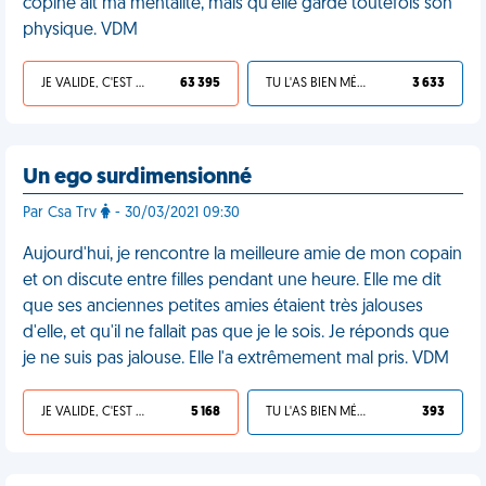
copine ait ma mentalité, mais qu'elle garde toutefois son
physique. VDM
JE VALIDE, C'EST UNE VDM
63 395
TU L'AS BIEN MÉRITÉ
3 633
Un ego surdimensionné
Par Csa Trv
- 30/03/2021 09:30
Aujourd'hui, je rencontre la meilleure amie de mon copain
et on discute entre filles pendant une heure. Elle me dit
que ses anciennes petites amies étaient très jalouses
d'elle, et qu'il ne fallait pas que je le sois. Je réponds que
je ne suis pas jalouse. Elle l'a extrêmement mal pris. VDM
JE VALIDE, C'EST UNE VDM
5 168
TU L'AS BIEN MÉRITÉ
393