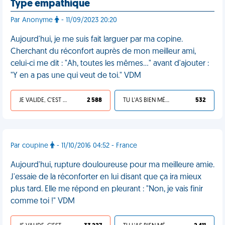
Type empathique
Par Anonyme
- 11/09/2023 20:20
Aujourd'hui, je me suis fait larguer par ma copine.
Cherchant du réconfort auprès de mon meilleur ami,
celui-ci me dit : "Ah, toutes les mêmes…" avant d'ajouter :
"Y en a pas une qui veut de toi." VDM
JE VALIDE, C'EST UNE VDM
2 588
TU L'AS BIEN MÉRITÉ
532
Par coupine
- 11/10/2016 04:52 - France
Aujourd'hui, rupture douloureuse pour ma meilleure amie.
J'essaie de la réconforter en lui disant que ça ira mieux
plus tard. Elle me répond en pleurant : "Non, je vais finir
comme toi !" VDM