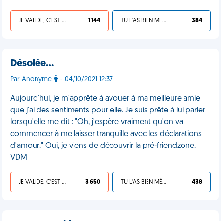
JE VALIDE, C'EST UNE VDM
1 144
TU L'AS BIEN MÉRITÉ
384
Désolée…
Par Anonyme
- 04/10/2021 12:37
Aujourd'hui, je m'apprête à avouer à ma meilleure amie
que j'ai des sentiments pour elle. Je suis prête à lui parler
lorsqu'elle me dit : "Oh, j'espère vraiment qu'on va
commencer à me laisser tranquille avec les déclarations
d'amour." Oui, je viens de découvrir la pré-friendzone.
VDM
JE VALIDE, C'EST UNE VDM
3 650
TU L'AS BIEN MÉRITÉ
438