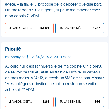
à-tête. À la fin, je lui propose de la déposer quelque part.
Elle me répond : "C’est gentil, tu peux me ramener chez
mon copain ?" VDM
JE VALIDE, C'EST UNE VDM
52 493
TU L'AS BIEN MÉRITÉ
4 247
Priorité
Par Anonyme
- 20/07/2025 20:20 - France
Aujourd'hui, c'est l'anniversaire de ma copine. On a prévu
de se voir ce soir et j'étais en train de lui faire un cadeau
de mes mains. À 14h12, je reçois un SMS de sa part, disant :
"Mes collègues m'invitent ce soir au resto, on se voit un
autre soir ?" VDM
JE VALIDE, C'EST UNE VDM
1 268
TU L'AS BIEN MÉRITÉ
364