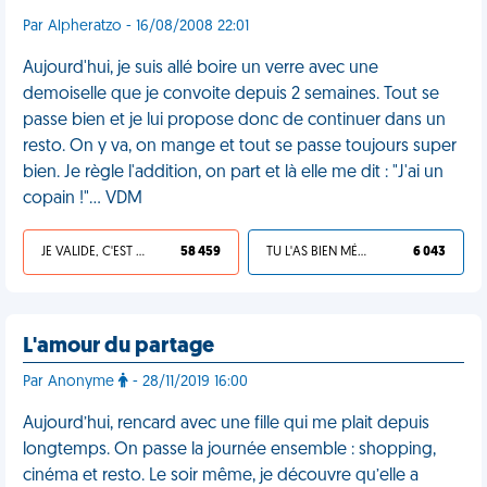
Par Alpheratzo - 16/08/2008 22:01
Aujourd'hui, je suis allé boire un verre avec une
demoiselle que je convoite depuis 2 semaines. Tout se
passe bien et je lui propose donc de continuer dans un
resto. On y va, on mange et tout se passe toujours super
bien. Je règle l'addition, on part et là elle me dit : "J'ai un
copain !"... VDM
JE VALIDE, C'EST UNE VDM
58 459
TU L'AS BIEN MÉRITÉ
6 043
L'amour du partage
Par Anonyme
- 28/11/2019 16:00
Aujourd’hui, rencard avec une fille qui me plait depuis
longtemps. On passe la journée ensemble : shopping,
cinéma et resto. Le soir même, je découvre qu’elle a