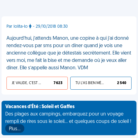
Par lolita-lo
- 29/10/2018 08:30
Aujourd’hui, j’attends Manon, une copine à qui j’ai donné
rendez-vous par sms pour un diner quand je vois une
ancienne collègue que je détestais secrètement. Elle vient
vers moi, me fait la bise et me demande où je veux aller
diner. Elle s’appelle aussi Manon. VDM
JE VALIDE, C'EST UNE VDM
7 623
TU L'AS BIEN MÉRITÉ
2 540
Vacances d'Été : Soleil et Gaffes
Des plages aux campings, embarquez pour un voyage
rempli de rires sous le soleil... et quelques coups de soleil !
Plus…