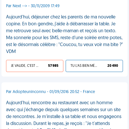
Par Next --> - 30/11/2009 17:49
Aujourd'hui, déjeuner chez les parents de ma nouvelle
copine. En bon gendre, j'aide à débarrasser la table. Je
me retrouve seul avec belle-maman et reçois un texto.
Ma sonnerie pour les SMS, reste d'une soirée entre potes,
est le désormais célèbre : "Coucou, tu veux voir ma bite ?"
VDM
JE VALIDE, C'EST UNE VDM
57 985
TU L'AS BIEN MÉRITÉ
20 490
Par Adopteuninconnu - 01/09/2016 20:52 - France
Aujourd'hui, rencontre au restaurant avec un homme
avec qui j'échange depuis quelques semaines sur un site
de rencontres. Je m'installe à sa table et nous engageons
la discussion. Durant le repas, je reçois : "Je t'attends