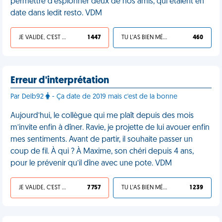
permettre d'espionner deux de nos amis, qui étaient en
date dans ledit resto. VDM
JE VALIDE, C'EST UNE VDM
1 447
TU L'AS BIEN MÉRITÉ
460
Erreur d'interprétation
Par Delb92
- Ça date de 2019 mais c'est de la bonne
Aujourd’hui, le collègue qui me plaît depuis des mois
m’invite enfin à dîner. Ravie, je projette de lui avouer enfin
mes sentiments. Avant de partir, il souhaite passer un
coup de fil. À qui ? À Maxime, son chéri depuis 4 ans,
pour le prévenir qu’il dîne avec une pote. VDM
JE VALIDE, C'EST UNE VDM
7 757
TU L'AS BIEN MÉRITÉ
1 239