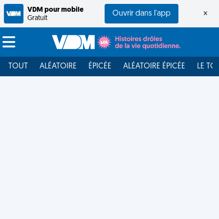
VDM pour mobile
Ouvrir dans l'app
×
Gratuit
TOUT
ALÉATOIRE
ÉPICÉE
ALÉATOIRE ÉPICÉE
LE TO