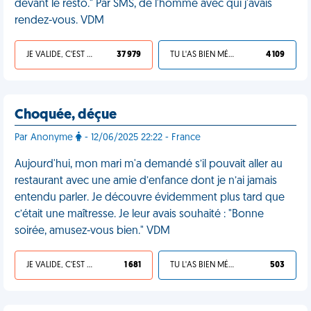
devant le resto." Par SMS, de l'homme avec qui j'avais
rendez-vous. VDM
JE VALIDE, C'EST UNE VDM
37 979
TU L'AS BIEN MÉRITÉ
4 109
Choquée, déçue
Par Anonyme
- 12/06/2025 22:22 - France
Aujourd'hui, mon mari m'a demandé s’il pouvait aller au
restaurant avec une amie d’enfance dont je n’ai jamais
entendu parler. Je découvre évidemment plus tard que
c’était une maîtresse. Je leur avais souhaité : "Bonne
soirée, amusez-vous bien." VDM
JE VALIDE, C'EST UNE VDM
1 681
TU L'AS BIEN MÉRITÉ
503