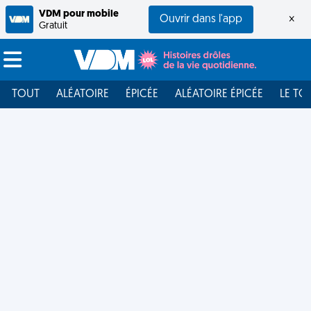
VDM pour mobile
Ouvrir dans l'app
×
Gratuit
TOUT
ALÉATOIRE
ÉPICÉE
ALÉATOIRE ÉPICÉE
LE TO