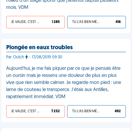
milieu d'un stage sportif que j'attends depuis plusieurs
mois. VDM
JE VALIDE, C'EST UNE VDM
1 285
TU L'AS BIEN MÉRITÉ
416
Plongée en eaux troubles
Par Outch
- 17/08/2019 09:30
Aujourd’hui, je me fais piquer par ce que je pensais être
un oursin mais je ressens une douleur de plus en plus
vive que rien semble calmer. Je regarde mon pied : une
lame de couteau le transperce. J’étais aux Antilles,
rapatriement immédiat. VDM
JE VALIDE, C'EST UNE VDM
7 232
TU L'AS BIEN MÉRITÉ
492