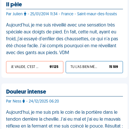
Il pèle
Par Julien
- 25/01/2014 11:34 - France - Saint-maur-des-fossés
Aujourd'hui, je me suis réveillé avec une sensation très
spéciale aux doigts de pied. En fait, cette nuit, ayant eu
froid, j'ai essayé d'enfiler des chaussettes, ce qui n'a pas
été chose facile. J'ai compris pourquoi en me réveillant
avec des gants aux pieds. VDM
JE VALIDE, C'EST UNE VDM
91 125
TU L'AS BIEN MÉRITÉ
15 109
Douleur intense
Par Ness
- 24/12/2025 06:20
Aujourd’hui, je me suis pris le coin de la portière dans le
tendon derrière la cheville. J’ai eu mal et j’ai eu le mauvais
réflexe en la fermant et me suis coincé le pouce. Résultat :