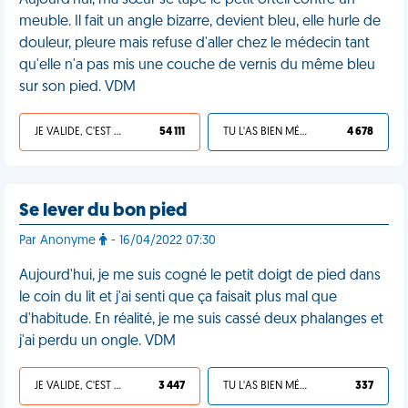
Aujourd'hui, ma sœur se tape le petit orteil contre un
meuble. Il fait un angle bizarre, devient bleu, elle hurle de
douleur, pleure mais refuse d'aller chez le médecin tant
qu'elle n'a pas mis une couche de vernis du même bleu
sur son pied. VDM
JE VALIDE, C'EST UNE VDM
54 111
TU L'AS BIEN MÉRITÉ
4 678
Se lever du bon pied
Par Anonyme
- 16/04/2022 07:30
Aujourd'hui, je me suis cogné le petit doigt de pied dans
le coin du lit et j'ai senti que ça faisait plus mal que
d'habitude. En réalité, je me suis cassé deux phalanges et
j'ai perdu un ongle. VDM
JE VALIDE, C'EST UNE VDM
3 447
TU L'AS BIEN MÉRITÉ
337