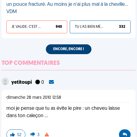
un pouce fracturé. Au moins je n’ai plus mal à la cheville…
VDM
JE VALIDE, C'EST UNE VDM
940
TU L'AS BIEN MÉRITÉ
332
ENCORE, ENCORE !
TOP COMMENTAIRES
yetitoupi
0
dimanche 28 mars 2010 12:58
moi je pense que tu as évite le pire : un cheveu laisse
dans ton caleçon ...
52
3