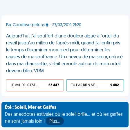
Par Goodbye-petons
- 27/03/2010 21:20
Aujourd'hui, j'ai souffert d'une douleur aiguë à l'orteil du
réveil jusqu'au milieu de l'après-midi, quand j'ai enfin pris
le temps d'examiner mon pied pour déterminer les
causes de ma souffrance. Un cheveu de ma sœur, coincé
dans ma chaussette, s'était enroulé autour de mon orteil
devenu bleu. VDM
JE VALIDE, C'EST UNE VDM
63 447
TU L'AS BIEN MÉRITÉ
9 482
Été : Soleil, Mer et Gaffes
Des anecdotes estivales où le soleil brille... et où les gaffes
ne sont jamais loin !
Plus…