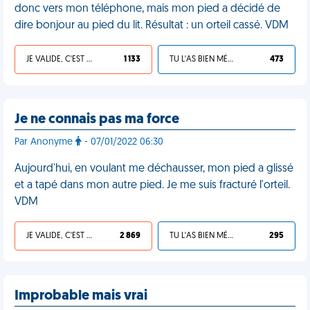
donc vers mon téléphone, mais mon pied a décidé de
dire bonjour au pied du lit. Résultat : un orteil cassé. VDM
JE VALIDE, C'EST UNE VDM
1 133
TU L'AS BIEN MÉRITÉ
473
Je ne connais pas ma force
Par Anonyme
- 07/01/2022 06:30
Aujourd'hui, en voulant me déchausser, mon pied a glissé
et a tapé dans mon autre pied. Je me suis fracturé l'orteil.
VDM
JE VALIDE, C'EST UNE VDM
2 869
TU L'AS BIEN MÉRITÉ
295
Improbable mais vrai