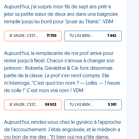
Aujourd'hui, j'ai surpris mon fils de sept ans prêt à
jeter sa petite sœur de deux ans dans une baignoire
remplie jusqu'au bord pour "jouer au Titanic". VDM
JE VALIDE, C'EST UNE VDM
71 750
TU L'AS BIEN MÉRITÉ
7 442
Aujourd'hui, la remplacante de ma prof arrive pour
rester jusqu'à Noël. Chacun s'amuse à changer son
prénom : Roberta, Géraldine & Cie font désormais
partie de la classe. La prof s'en rend compte. Elle
m'interroge. "C'est quoi ton nom ? — Lolita. — 1 heure
de colle !" C'est mon vrai nom ! VDM
JE VALIDE, C'EST UNE VDM
59 923
TU L'AS BIEN MÉRITÉ
5 301
Aujourd'hui, rendez-vous chez le gynéco à l'approche
de l'accouchement. J'étais angoissée, et le médecin a
cru bon de me dire : "Et bien oui ma p'tite dame,