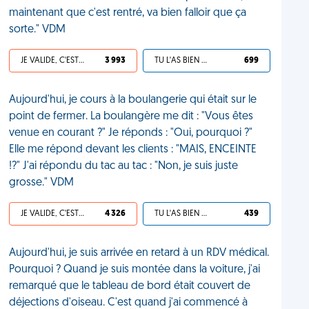
maintenant que c'est rentré, va bien falloir que ça
sorte." VDM
JE VALIDE, C'EST UNE VDM
3 993
TU L'AS BIEN MÉRITÉ
699
Aujourd'hui, je cours à la boulangerie qui était sur le
point de fermer. La boulangère me dit : "Vous êtes
venue en courant ?" Je réponds : "Oui, pourquoi ?"
Elle me répond devant les clients : "MAIS, ENCEINTE
!?" J'ai répondu du tac au tac : "Non, je suis juste
grosse." VDM
JE VALIDE, C'EST UNE VDM
4 326
TU L'AS BIEN MÉRITÉ
439
Aujourd'hui, je suis arrivée en retard à un RDV médical.
Pourquoi ? Quand je suis montée dans la voiture, j'ai
remarqué que le tableau de bord était couvert de
déjections d'oiseau. C'est quand j'ai commencé à