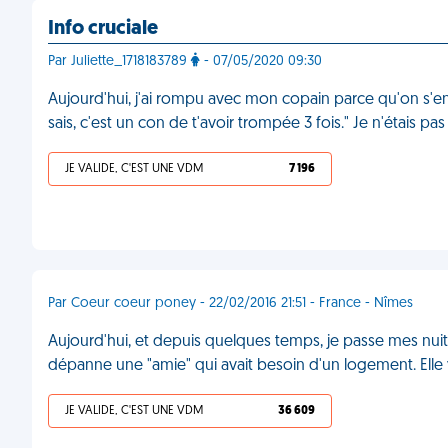
Info cruciale
Par Juliette_1718183789
- 07/05/2020 09:30
Aujourd'hui, j'ai rompu avec mon copain parce qu'on s'en
sais, c'est un con de t'avoir trompée 3 fois." Je n'étais p
JE VALIDE, C'EST UNE VDM
7 196
Par Coeur coeur poney - 22/02/2016 21:51 - France - Nîmes
Aujourd'hui, et depuis quelques temps, je passe mes nui
dépanne une "amie" qui avait besoin d'un logement. Elle 
JE VALIDE, C'EST UNE VDM
36 609