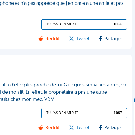
léphone et n'a pas apprécié que j'en parle a une amie et pas
TU L'AS BIEN MÉRITÉ
1 053
Reddit
Tweet
Partager
in afin d’être plus proche de lui. Quelques semaines après, en
 mon lit. En effet, la propriétaire a pris une autre
s nuits chez mon mec. VDM
TU L'AS BIEN MÉRITÉ
1 067
Reddit
Tweet
Partager