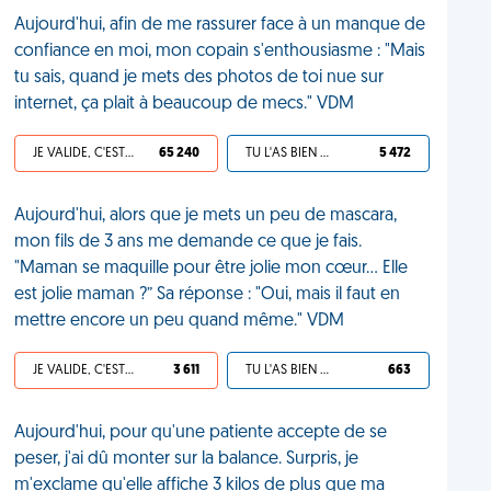
Aujourd'hui, afin de me rassurer face à un manque de
confiance en moi, mon copain s'enthousiasme : "Mais
tu sais, quand je mets des photos de toi nue sur
internet, ça plait à beaucoup de mecs." VDM
JE VALIDE, C'EST UNE VDM
65 240
TU L'AS BIEN MÉRITÉ
5 472
Aujourd'hui, alors que je mets un peu de mascara,
mon fils de 3 ans me demande ce que je fais.
"Maman se maquille pour être jolie mon cœur… Elle
est jolie maman ?” Sa réponse : "Oui, mais il faut en
mettre encore un peu quand même." VDM
JE VALIDE, C'EST UNE VDM
3 611
TU L'AS BIEN MÉRITÉ
663
Aujourd'hui, pour qu'une patiente accepte de se
peser, j'ai dû monter sur la balance. Surpris, je
m'exclame qu'elle affiche 3 kilos de plus que ma