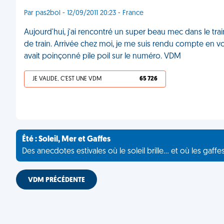
Par pas2bol - 12/09/2011 20:23 - France
Aujourd'hui, j'ai rencontré un super beau mec dans le train
de train. Arrivée chez moi, je me suis rendu compte en vou
avait poinçonné pile poil sur le numéro. VDM
JE VALIDE, C'EST UNE VDM
65 726
Été : Soleil, Mer et Gaffes
Des anecdotes estivales où le soleil brille... et où les gaffe
VDM PRÉCÉDENTE