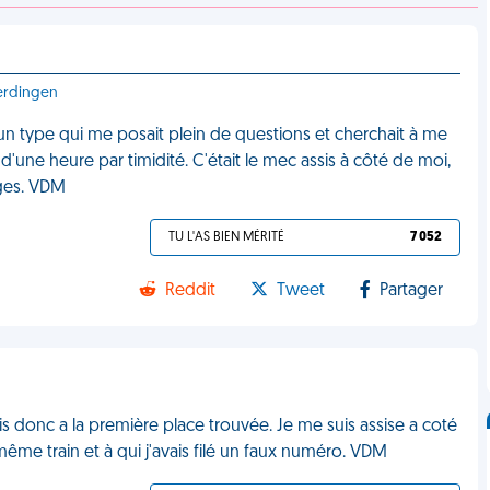
terdingen
d'un type qui me posait plein de questions et cherchait à me
d'une heure par timidité. C'était le mec assis à côté de moi,
ages. VDM
TU L'AS BIEN MÉRITÉ
7 052
Reddit
Tweet
Partager
sois donc a la première place trouvée. Je me suis assise a coté
ême train et à qui j'avais filé un faux numéro. VDM