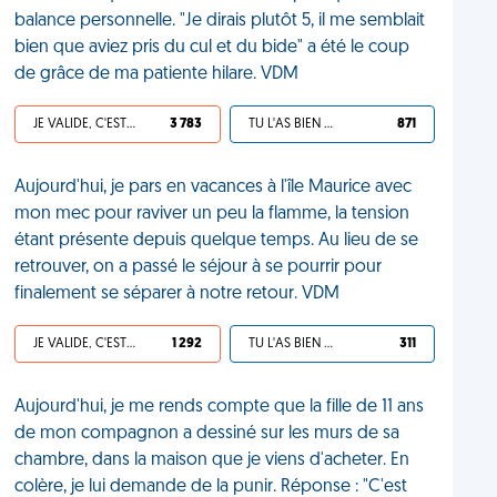
balance personnelle. "Je dirais plutôt 5, il me semblait
bien que aviez pris du cul et du bide" a été le coup
de grâce de ma patiente hilare. VDM
JE VALIDE, C'EST UNE VDM
3 783
TU L'AS BIEN MÉRITÉ
871
Aujourd'hui, je pars en vacances à l'île Maurice avec
mon mec pour raviver un peu la flamme, la tension
étant présente depuis quelque temps. Au lieu de se
retrouver, on a passé le séjour à se pourrir pour
finalement se séparer à notre retour. VDM
JE VALIDE, C'EST UNE VDM
1 292
TU L'AS BIEN MÉRITÉ
311
Aujourd'hui, je me rends compte que la fille de 11 ans
de mon compagnon a dessiné sur les murs de sa
chambre, dans la maison que je viens d'acheter. En
colère, je lui demande de la punir. Réponse : "C'est