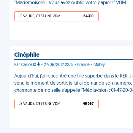
"Mademoiselle ! Vous avez oublié votre papier !" VDM
JE VALIDE, C'EST UNE VDM
54 310
Cinéphile
Par Carlos10
- 27/06/2012 22:15 - France - Mably
Aujourd'hui, j'ai rencontré une fille superbe dans le RER. 
venu le moment de sortir, je lui ai demandé son numéro, qu
charmante demoiselle s'appelle "Médiavision : 01-47-20-0-
JE VALIDE, C'EST UNE VDM
48 067