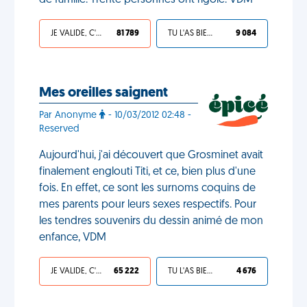
de famille. Trente personnes ont rigolé. VDM
JE VALIDE, C'EST UNE VDM
81 789
TU L'AS BIEN MÉRITÉ
9 084
Mes oreilles saignent
Par Anonyme
- 10/03/2012 02:48 -
Reserved
Aujourd'hui, j'ai découvert que Grosminet avait
finalement englouti Titi, et ce, bien plus d'une
fois. En effet, ce sont les surnoms coquins de
mes parents pour leurs sexes respectifs. Pour
les tendres souvenirs du dessin animé de mon
enfance, VDM
JE VALIDE, C'EST UNE VDM
65 222
TU L'AS BIEN MÉRITÉ
4 676