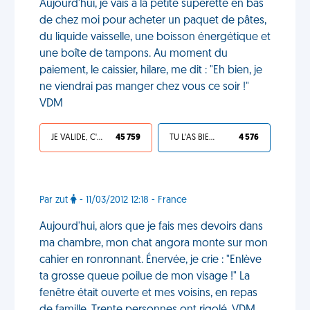
Aujourd'hui, je vais à la petite supérette en bas
de chez moi pour acheter un paquet de pâtes,
du liquide vaisselle, une boisson énergétique et
une boîte de tampons. Au moment du
paiement, le caissier, hilare, me dit : "Eh bien, je
ne viendrai pas manger chez vous ce soir !"
VDM
JE VALIDE, C'EST UNE VDM
45 759
TU L'AS BIEN MÉRITÉ
4 576
Par zut
- 11/03/2012 12:18 - France
Aujourd'hui, alors que je fais mes devoirs dans
ma chambre, mon chat angora monte sur mon
cahier en ronronnant. Énervée, je crie : "Enlève
ta grosse queue poilue de mon visage !" La
fenêtre était ouverte et mes voisins, en repas