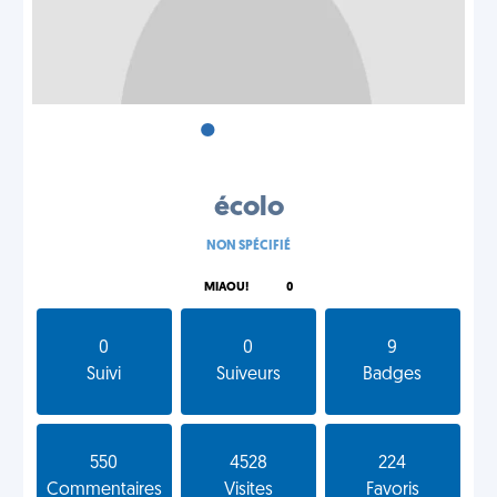
•
•
•
écolo
NON SPÉCIFIÉ
MIAOU!
0
0
0
9
Suivi
Suiveurs
Badges
550
4528
224
Commentaires
Visites
Favoris