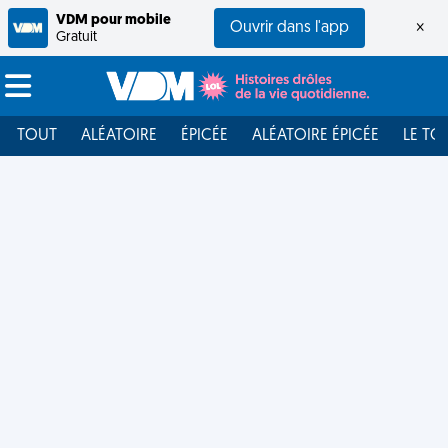
VDM pour mobile
Ouvrir dans l'app
×
Gratuit
TOUT
ALÉATOIRE
ÉPICÉE
ALÉATOIRE ÉPICÉE
LE TO