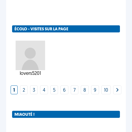
ÉCOLO - VISITES SUR LA PAGE
lovers5201
1
2
3
4
5
6
7
8
9
10
MIAOUTÉ !