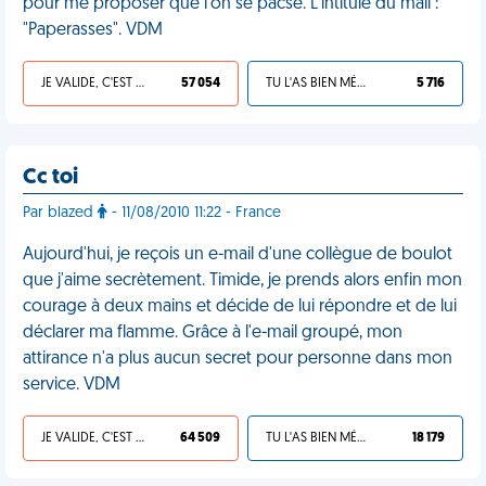
pour me proposer que l'on se pacse. L'intitulé du mail :
"Paperasses". VDM
JE VALIDE, C'EST UNE VDM
57 054
TU L'AS BIEN MÉRITÉ
5 716
Cc toi
Par blazed
- 11/08/2010 11:22 - France
Aujourd'hui, je reçois un e-mail d'une collègue de boulot
que j'aime secrètement. Timide, je prends alors enfin mon
courage à deux mains et décide de lui répondre et de lui
déclarer ma flamme. Grâce à l'e-mail groupé, mon
attirance n'a plus aucun secret pour personne dans mon
service. VDM
JE VALIDE, C'EST UNE VDM
64 509
TU L'AS BIEN MÉRITÉ
18 179