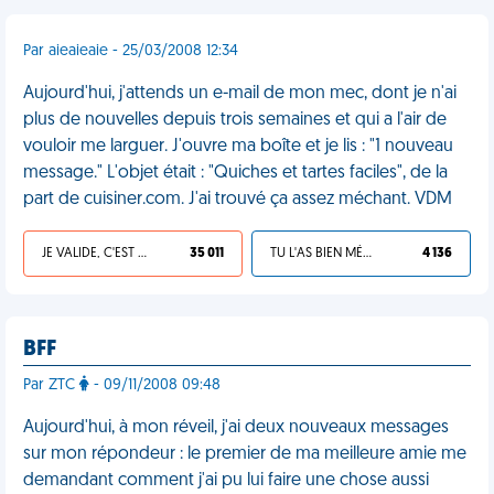
Par aieaieaie - 25/03/2008 12:34
Aujourd'hui, j'attends un e-mail de mon mec, dont je n'ai
plus de nouvelles depuis trois semaines et qui a l'air de
vouloir me larguer. J'ouvre ma boîte et je lis : "1 nouveau
message." L'objet était : "Quiches et tartes faciles", de la
part de cuisiner.com. J'ai trouvé ça assez méchant. VDM
JE VALIDE, C'EST UNE VDM
35 011
TU L'AS BIEN MÉRITÉ
4 136
BFF
Par ZTC
- 09/11/2008 09:48
Aujourd'hui, à mon réveil, j'ai deux nouveaux messages
sur mon répondeur : le premier de ma meilleure amie me
demandant comment j'ai pu lui faire une chose aussi