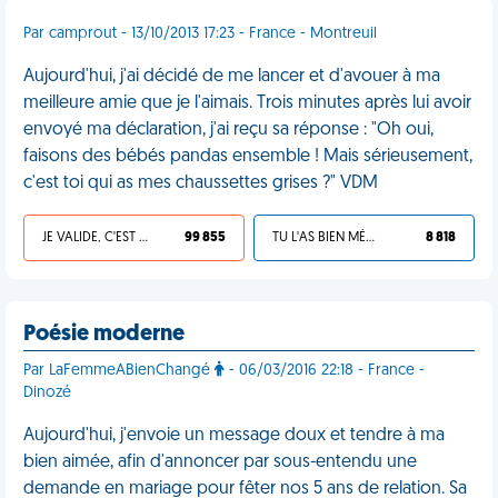
Par camprout - 13/10/2013 17:23 - France - Montreuil
Aujourd'hui, j'ai décidé de me lancer et d'avouer à ma
meilleure amie que je l'aimais. Trois minutes après lui avoir
envoyé ma déclaration, j'ai reçu sa réponse : "Oh oui,
faisons des bébés pandas ensemble ! Mais sérieusement,
c'est toi qui as mes chaussettes grises ?" VDM
JE VALIDE, C'EST UNE VDM
99 855
TU L'AS BIEN MÉRITÉ
8 818
Poésie moderne
Par LaFemmeABienChangé
- 06/03/2016 22:18 - France -
Dinozé
Aujourd'hui, j'envoie un message doux et tendre à ma
bien aimée, afin d'annoncer par sous-entendu une
demande en mariage pour fêter nos 5 ans de relation. Sa