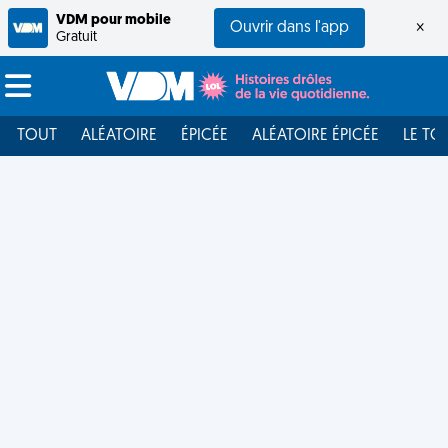
VDM pour mobile
Ouvrir dans l'app
×
Gratuit
TOUT
ALÉATOIRE
ÉPICÉE
ALÉATOIRE ÉPICÉE
LE TO