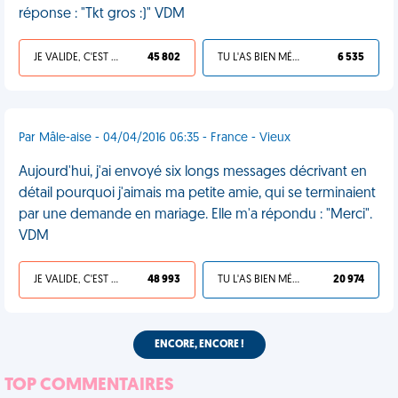
réponse : "Tkt gros :)" VDM
JE VALIDE, C'EST UNE VDM
45 802
TU L'AS BIEN MÉRITÉ
6 535
Par Mâle-aise - 04/04/2016 06:35 - France - Vieux
Aujourd'hui, j'ai envoyé six longs messages décrivant en
détail pourquoi j'aimais ma petite amie, qui se terminaient
par une demande en mariage. Elle m'a répondu : "Merci".
VDM
JE VALIDE, C'EST UNE VDM
48 993
TU L'AS BIEN MÉRITÉ
20 974
ENCORE, ENCORE !
TOP COMMENTAIRES