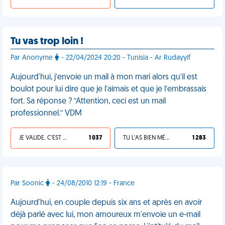
Tu vas trop loin !
Par Anonyme
- 22/04/2024 20:20 - Tunisia - Ar Rudayyif
Aujourd'hui, j’envoie un mail à mon mari alors qu’il est
boulot pour lui dire que je l’aimais et que je l’embrassais
fort. Sa réponse ? “Attention, ceci est un mail
professionnel.“ VDM
JE VALIDE, C'EST UNE VDM
1 037
TU L'AS BIEN MÉRITÉ
1 283
Par Soonic
- 24/08/2010 12:19 - France
Aujourd'hui, en couple depuis six ans et après en avoir
déjà parlé avec lui, mon amoureux m'envoie un e-mail