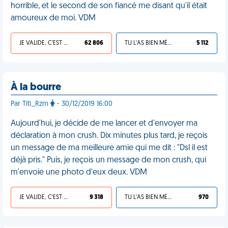
horrible, et le second de son fiancé me disant qu'il était
amoureux de moi. VDM
JE VALIDE, C'EST UNE VDM
62 806
TU L'AS BIEN MÉRITÉ
5 112
À la bourre
Par Titi_Rzm
- 30/12/2019 16:00
Aujourd'hui, je décide de me lancer et d'envoyer ma
déclaration à mon crush. Dix minutes plus tard, je reçois
un message de ma meilleure amie qui me dit : "Dsl il est
déjà pris." Puis, je reçois un message de mon crush, qui
m'envoie une photo d'eux deux. VDM
JE VALIDE, C'EST UNE VDM
9 318
TU L'AS BIEN MÉRITÉ
970