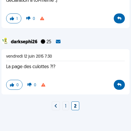
déclaration à toi-même :)
1
0
darksephi26
25
vendredi 12 juin 2015 7:30
La page des culottes ?!?
0
0
1
2