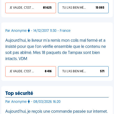
JE VALIDE, C'EST UNE VDM
81 625
TU L'AS BIEN MÉRITÉ
15 093
Par Anonyme
- 14/12/2017 11:30 - France
Aujourd'hui, le livreur m'a remis mon colis mal fermé et a
insisté pour que l'on vérifie ensemble que le contenu ne
soit pas abîmé. Mes 18 paquets de Tampax sont bien
intacts. VDM
JE VALIDE, C'EST UNE VDM
8 416
TU L'AS BIEN MÉRITÉ
571
Top sécurité
Par Anonyme
- 08/03/2026 16:20
Aujourd'hui, je reçois une commande passée sur internet.