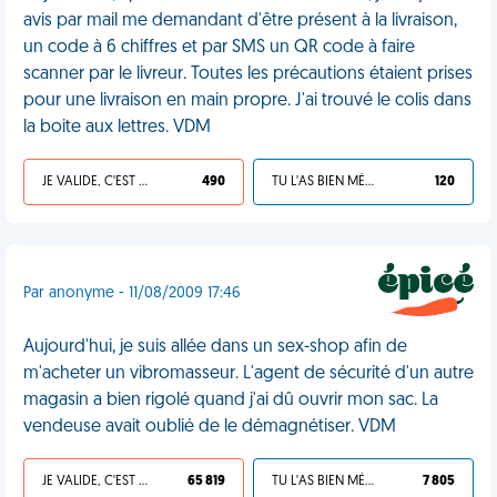
avis par mail me demandant d'être présent à la livraison,
un code à 6 chiffres et par SMS un QR code à faire
scanner par le livreur. Toutes les précautions étaient prises
pour une livraison en main propre. J'ai trouvé le colis dans
la boite aux lettres. VDM
JE VALIDE, C'EST UNE VDM
490
TU L'AS BIEN MÉRITÉ
120
Par anonyme - 11/08/2009 17:46
Aujourd'hui, je suis allée dans un sex-shop afin de
m'acheter un vibromasseur. L'agent de sécurité d'un autre
magasin a bien rigolé quand j'ai dû ouvrir mon sac. La
vendeuse avait oublié de le démagnétiser. VDM
JE VALIDE, C'EST UNE VDM
65 819
TU L'AS BIEN MÉRITÉ
7 805