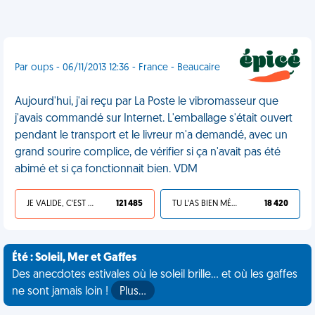
Par oups - 06/11/2013 12:36 - France - Beaucaire
Aujourd'hui, j'ai reçu par La Poste le vibromasseur que
j'avais commandé sur Internet. L'emballage s'était ouvert
pendant le transport et le livreur m'a demandé, avec un
grand sourire complice, de vérifier si ça n'avait pas été
abimé et si ça fonctionnait bien. VDM
JE VALIDE, C'EST UNE VDM
121 485
TU L'AS BIEN MÉRITÉ
18 420
Été : Soleil, Mer et Gaffes
Des anecdotes estivales où le soleil brille... et où les gaffes
ne sont jamais loin !
Plus…