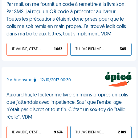
Par mail, on me fournit un code à remettre à la livraison.
Par SMS, j'ai reçu un QR code à présenter au livreur.
Toutes les précautions étaient donc prises pour que le
colis me soit remis en main propre. J'ai trouvé ledit colis
dans ma boite aux lettres, tout simplement. VDM
JE VALIDE, C'EST UNE VDM
1 063
TU L'AS BIEN MÉRITÉ
305
Par Anonyme
- 12/10/2017 00:30
Aujourd'hui, le facteur me livre en mains propres un colis
que j'attendais avec impatience. Sauf que l'emballage
n'était pas discret et tout fin. C'était un sex-toy de "taille
réelle". VDM
JE VALIDE, C'EST UNE VDM
9 674
TU L'AS BIEN MÉRITÉ
2 109