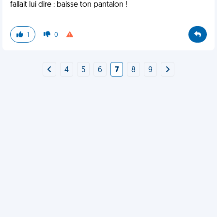
fallait lui dire : baisse ton pantalon !
1
0
4
5
6
7
8
9