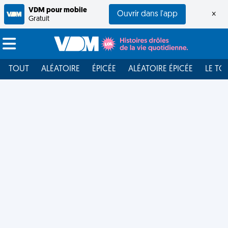
VDM pour mobile
Ouvrir dans l'app
×
Gratuit
TOUT
ALÉATOIRE
ÉPICÉE
ALÉATOIRE ÉPICÉE
LE TO