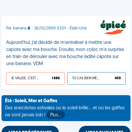
Par banana
- 26/02/2009 03:01 - États-Unis
Aujourd’hui, j’ai décidé de m’entraîner à mettre une
capote avec ma bouche. Ensuite, mon coloc m’a surprise
en train de dérouler avec ma bouche ladite capote sur
une banane. VDM
JE VALIDE, C'EST UNE VDM
1 680
TU L'AS BIEN MÉRITÉ
459
Été : Soleil, Mer et Gaffes
Des anecdotes estivales où le soleil brille... et où les gaffes
ne sont jamais loin !
Plus…