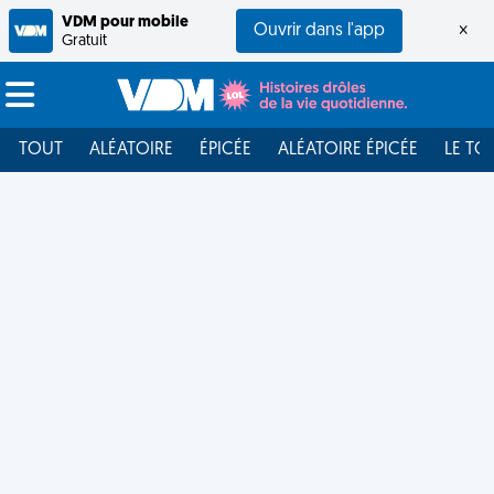
VDM pour mobile
Ouvrir dans l'app
×
Gratuit
TOUT
ALÉATOIRE
ÉPICÉE
ALÉATOIRE ÉPICÉE
LE TO