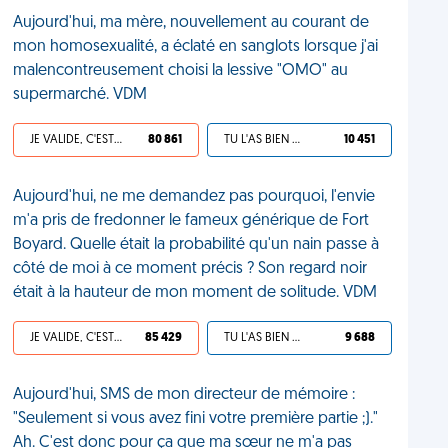
Aujourd'hui, ma mère, nouvellement au courant de
mon homosexualité, a éclaté en sanglots lorsque j'ai
malencontreusement choisi la lessive "OMO" au
supermarché. VDM
JE VALIDE, C'EST UNE VDM
80 861
TU L'AS BIEN MÉRITÉ
10 451
Aujourd'hui, ne me demandez pas pourquoi, l'envie
m'a pris de fredonner le fameux générique de Fort
Boyard. Quelle était la probabilité qu'un nain passe à
côté de moi à ce moment précis ? Son regard noir
était à la hauteur de mon moment de solitude. VDM
JE VALIDE, C'EST UNE VDM
85 429
TU L'AS BIEN MÉRITÉ
9 688
Aujourd'hui, SMS de mon directeur de mémoire :
"Seulement si vous avez fini votre première partie ;)."
Ah. C'est donc pour ça que ma sœur ne m'a pas