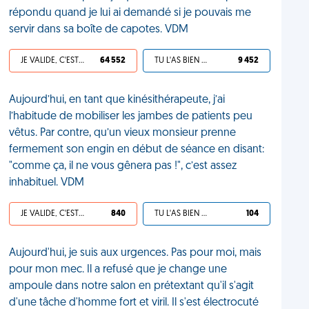
répondu quand je lui ai demandé si je pouvais me
servir dans sa boîte de capotes. VDM
JE VALIDE, C'EST UNE VDM
64 552
TU L'AS BIEN MÉRITÉ
9 452
Aujourd’hui, en tant que kinésithérapeute, j’ai
l’habitude de mobiliser les jambes de patients peu
vêtus. Par contre, qu’un vieux monsieur prenne
fermement son engin en début de séance en disant:
"comme ça, il ne vous gênera pas !", c’est assez
inhabituel. VDM
JE VALIDE, C'EST UNE VDM
840
TU L'AS BIEN MÉRITÉ
104
Aujourd'hui, je suis aux urgences. Pas pour moi, mais
pour mon mec. Il a refusé que je change une
ampoule dans notre salon en prétextant qu'il s'agit
d'une tâche d'homme fort et viril. Il s'est électrocuté