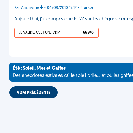
Par Anonyme
- 04/09/2010 17:12 - France
Aujourd'hui, j'ai compris que le "à" sur les chèques corres
JE VALIDE, C'EST UNE VDM
66 746
Été : Soleil, Mer et Gaffes
Des anecdotes estivales où le soleil brille... et où les gaffe
VDM PRÉCÉDENTE