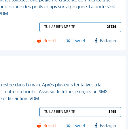
t les toilettes. Une petite file d'attente commence à se
, puis donne des petits coups sur la poignée. La porte s'est
 VDM
TU L'AS BIEN MÉRITÉ
21 736
Reddit
Tweet
Partager
restée dans la main. Après plusieurs tentatives à la
rentre du boulot. Assis sur le trône, je reçois un SMS :
e et la caution. VDM
TU L'AS BIEN MÉRITÉ
3 195
Reddit
Tweet
Partager