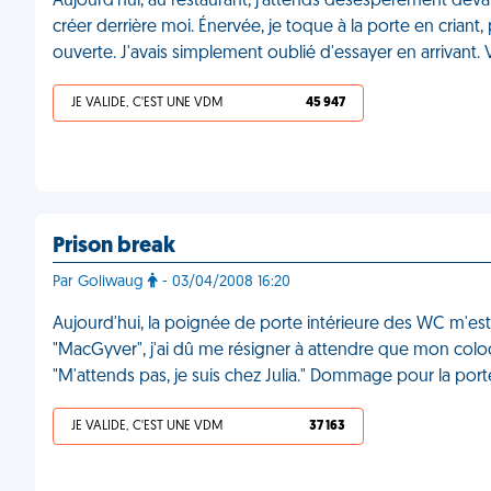
Aujourd'hui, au restaurant, j'attends désespérément devan
créer derrière moi. Énervée, je toque à la porte en criant
ouverte. J'avais simplement oublié d'essayer en arrivant.
JE VALIDE, C'EST UNE VDM
45 947
Prison break
Par Goliwaug
- 03/04/2008 16:20
Aujourd'hui, la poignée de porte intérieure des WC m'est 
"MacGyver", j'ai dû me résigner à attendre que mon coloc' 
"M'attends pas, je suis chez Julia." Dommage pour la port
JE VALIDE, C'EST UNE VDM
37 163