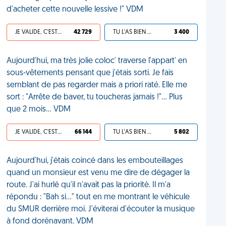
d'acheter cette nouvelle lessive !" VDM
JE VALIDE, C'EST UNE VDM
42 729
TU L'AS BIEN MÉRITÉ
3 400
Aujourd'hui, ma très jolie coloc' traverse l'appart' en
sous-vêtements pensant que j'étais sorti. Je fais
semblant de pas regarder mais a priori raté. Elle me
sort : "Arrête de baver, tu toucheras jamais !"... Plus
que 2 mois... VDM
JE VALIDE, C'EST UNE VDM
66 144
TU L'AS BIEN MÉRITÉ
5 802
Aujourd'hui, j'étais coincé dans les embouteillages
quand un monsieur est venu me dire de dégager la
route. J'ai hurlé qu'il n'avait pas la priorité. Il m'a
répondu : "Bah si…" tout en me montrant le véhicule
du SMUR derrière moi. J'éviterai d'écouter la musique
à fond dorénavant. VDM