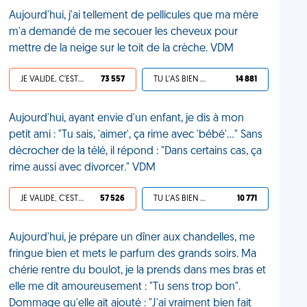
Aujourd'hui, j'ai tellement de pellicules que ma mère
m'a demandé de me secouer les cheveux pour
mettre de la neige sur le toit de la crèche. VDM
JE VALIDE, C'EST UNE VDM
73 557
TU L'AS BIEN MÉRITÉ
14 881
Aujourd'hui, ayant envie d'un enfant, je dis à mon
petit ami : "Tu sais, 'aimer', ça rime avec 'bébé'..." Sans
décrocher de la télé, il répond : "Dans certains cas, ça
rime aussi avec divorcer." VDM
JE VALIDE, C'EST UNE VDM
57 526
TU L'AS BIEN MÉRITÉ
10 771
Aujourd'hui, je prépare un dîner aux chandelles, me
fringue bien et mets le parfum des grands soirs. Ma
chérie rentre du boulot, je la prends dans mes bras et
elle me dit amoureusement : "Tu sens trop bon".
Dommage qu'elle ait ajouté : "J'ai vraiment bien fait