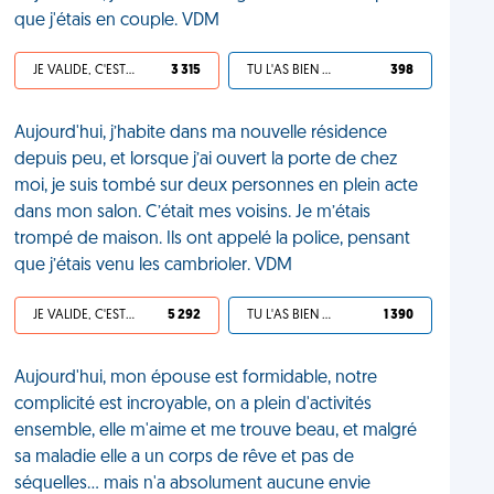
que j'étais en couple. VDM
JE VALIDE, C'EST UNE VDM
3 315
TU L'AS BIEN MÉRITÉ
398
Aujourd'hui, j’habite dans ma nouvelle résidence
depuis peu, et lorsque j’ai ouvert la porte de chez
moi, je suis tombé sur deux personnes en plein acte
dans mon salon. C’était mes voisins. Je m’étais
trompé de maison. Ils ont appelé la police, pensant
que j’étais venu les cambrioler. VDM
JE VALIDE, C'EST UNE VDM
5 292
TU L'AS BIEN MÉRITÉ
1 390
Aujourd'hui, mon épouse est formidable, notre
complicité est incroyable, on a plein d'activités
ensemble, elle m'aime et me trouve beau, et malgré
sa maladie elle a un corps de rêve et pas de
séquelles... mais n'a absolument aucune envie