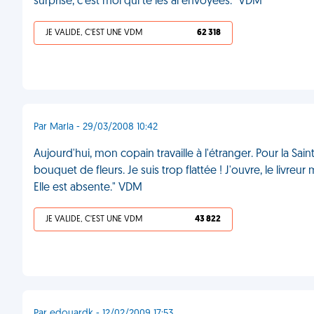
surprise, c'est moi qui te les ai envoyées." VDM
JE VALIDE, C'EST UNE VDM
62 318
Par Marla - 29/03/2008 10:42
Aujourd'hui, mon copain travaille à l'étranger. Pour la Sain
bouquet de fleurs. Je suis trop flattée ! J'ouvre, le livreu
Elle est absente." VDM
JE VALIDE, C'EST UNE VDM
43 822
Par edouardk - 12/02/2009 17:53