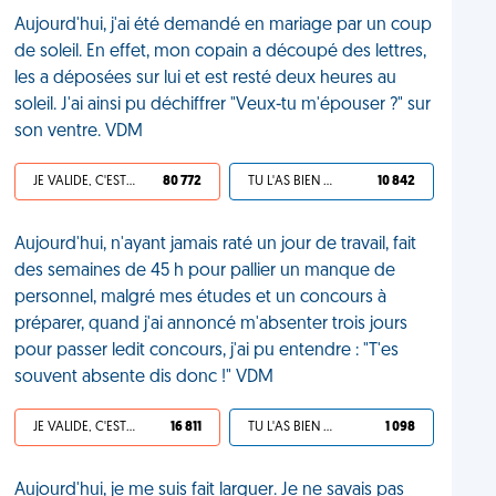
Aujourd'hui, j'ai été demandé en mariage par un coup
de soleil. En effet, mon copain a découpé des lettres,
les a déposées sur lui et est resté deux heures au
soleil. J'ai ainsi pu déchiffrer "Veux-tu m'épouser ?" sur
son ventre. VDM
JE VALIDE, C'EST UNE VDM
80 772
TU L'AS BIEN MÉRITÉ
10 842
Aujourd'hui, n'ayant jamais raté un jour de travail, fait
des semaines de 45 h pour pallier un manque de
personnel, malgré mes études et un concours à
préparer, quand j'ai annoncé m'absenter trois jours
pour passer ledit concours, j'ai pu entendre : "T'es
souvent absente dis donc !" VDM
JE VALIDE, C'EST UNE VDM
16 811
TU L'AS BIEN MÉRITÉ
1 098
Aujourd'hui, je me suis fait larguer. Je ne savais pas