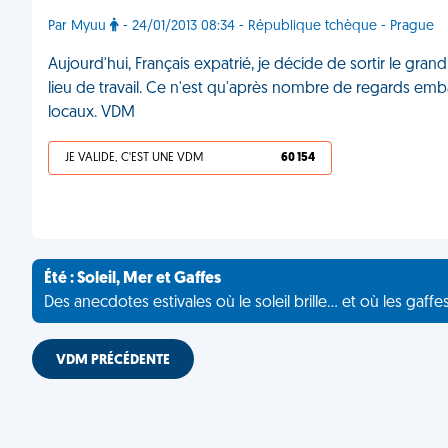
Par Myuu
- 24/01/2013 08:34 - République tchèque - Prague
Aujourd'hui, Français expatrié, je décide de sortir le gra
lieu de travail. Ce n'est qu'après nombre de regards emba
locaux. VDM
JE VALIDE, C'EST UNE VDM
60 154
Été : Soleil, Mer et Gaffes
Des anecdotes estivales où le soleil brille... et où les gaffe
VDM PRÉCÉDENTE