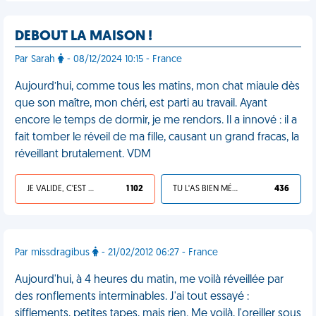
DEBOUT LA MAISON !
Par Sarah
- 08/12/2024 10:15 - France
Aujourd’hui, comme tous les matins, mon chat miaule dès
que son maître, mon chéri, est parti au travail. Ayant
encore le temps de dormir, je me rendors. Il a innové : il a
fait tomber le réveil de ma fille, causant un grand fracas, la
réveillant brutalement. VDM
JE VALIDE, C'EST UNE VDM
1 102
TU L'AS BIEN MÉRITÉ
436
Par missdragibus
- 21/02/2012 06:27 - France
Aujourd'hui, à 4 heures du matin, me voilà réveillée par
des ronflements interminables. J'ai tout essayé :
sifflements, petites tapes, mais rien. Me voilà, l'oreiller sous