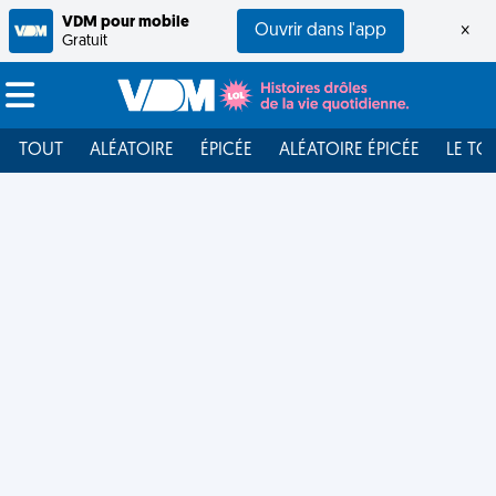
VDM pour mobile
Ouvrir dans l'app
×
Gratuit
TOUT
ALÉATOIRE
ÉPICÉE
ALÉATOIRE ÉPICÉE
LE TO