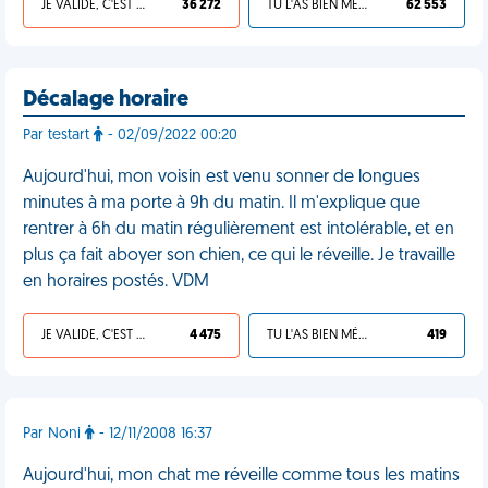
JE VALIDE, C'EST UNE VDM
36 272
TU L'AS BIEN MÉRITÉ
62 553
Décalage horaire
Par testart
- 02/09/2022 00:20
Aujourd'hui, mon voisin est venu sonner de longues
minutes à ma porte à 9h du matin. Il m'explique que
rentrer à 6h du matin régulièrement est intolérable, et en
plus ça fait aboyer son chien, ce qui le réveille. Je travaille
en horaires postés. VDM
JE VALIDE, C'EST UNE VDM
4 475
TU L'AS BIEN MÉRITÉ
419
Par Noni
- 12/11/2008 16:37
Aujourd'hui, mon chat me réveille comme tous les matins