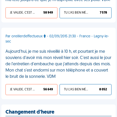
ma tête jusqu'à ce que je m'asphyxie avec ses poils. VDM
JE VALIDE, C'EST UNE VDM
58 949
TU L'AS BIEN MÉRITÉ
7 578
Par oreillerdeffectueux
- 02/09/2015 21:30 - France - Lagny-le-
sec
Aujourd'hui, je me suis réveillé à 10 h, et pourtant je me
souviens d'avoir mis mon réveil hier soir. C'est aussi le jour
de l'entretien d'embauche que j'attends depuis des mois.
Mon chat s'est endormi sur mon téléphone et a couvert
le bruit de la sonnerie. VDM
JE VALIDE, C'EST UNE VDM
56 649
TU L'AS BIEN MÉRITÉ
8 052
Changement d'heure