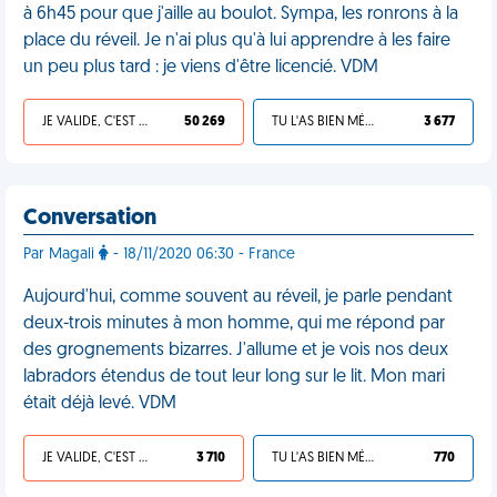
à 6h45 pour que j'aille au boulot. Sympa, les ronrons à la
place du réveil. Je n'ai plus qu'à lui apprendre à les faire
un peu plus tard : je viens d'être licencié. VDM
JE VALIDE, C'EST UNE VDM
50 269
TU L'AS BIEN MÉRITÉ
3 677
Conversation
Par Magali
- 18/11/2020 06:30 - France
Aujourd'hui, comme souvent au réveil, je parle pendant
deux-trois minutes à mon homme, qui me répond par
des grognements bizarres. J'allume et je vois nos deux
labradors étendus de tout leur long sur le lit. Mon mari
était déjà levé. VDM
JE VALIDE, C'EST UNE VDM
3 710
TU L'AS BIEN MÉRITÉ
770