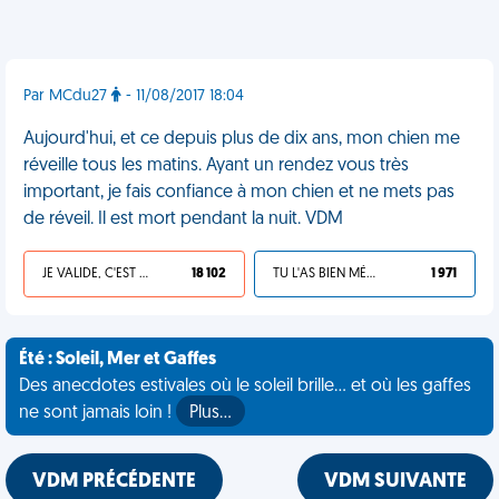
Par MCdu27
- 11/08/2017 18:04
Aujourd'hui, et ce depuis plus de dix ans, mon chien me
réveille tous les matins. Ayant un rendez vous très
important, je fais confiance à mon chien et ne mets pas
de réveil. Il est mort pendant la nuit. VDM
JE VALIDE, C'EST UNE VDM
18 102
TU L'AS BIEN MÉRITÉ
1 971
Été : Soleil, Mer et Gaffes
Des anecdotes estivales où le soleil brille... et où les gaffes
ne sont jamais loin !
Plus…
VDM PRÉCÉDENTE
VDM SUIVANTE