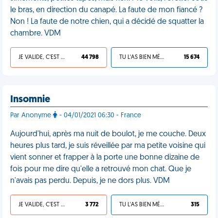
le bras, en direction du canapé. La faute de mon fiancé ?
Non ! La faute de notre chien, qui a décidé de squatter la
chambre. VDM
JE VALIDE, C'EST UNE VDM
44 798
TU L'AS BIEN MÉRITÉ
15 674
Insomnie
Par Anonyme
- 04/01/2021 06:30 - France
Aujourd'hui, après ma nuit de boulot, je me couche. Deux
heures plus tard, je suis réveillée par ma petite voisine qui
vient sonner et frapper à la porte une bonne dizaine de
fois pour me dire qu'elle a retrouvé mon chat. Que je
n'avais pas perdu. Depuis, je ne dors plus. VDM
JE VALIDE, C'EST UNE VDM
3 772
TU L'AS BIEN MÉRITÉ
315