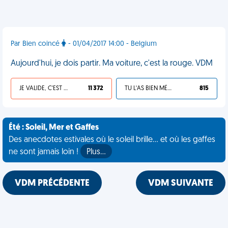
Par Bien coincé
- 01/04/2017 14:00 - Belgium
Aujourd'hui, je dois partir. Ma voiture, c'est la rouge. VDM
JE VALIDE, C'EST UNE VDM
11 372
TU L'AS BIEN MÉRITÉ
815
Été : Soleil, Mer et Gaffes
Des anecdotes estivales où le soleil brille... et où les gaffes
ne sont jamais loin !
Plus…
VDM PRÉCÉDENTE
VDM SUIVANTE