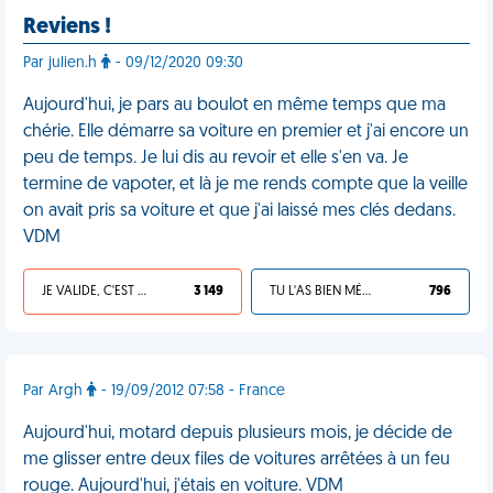
Reviens !
Par julien.h
- 09/12/2020 09:30
Aujourd'hui, je pars au boulot en même temps que ma
chérie. Elle démarre sa voiture en premier et j'ai encore un
peu de temps. Je lui dis au revoir et elle s'en va. Je
termine de vapoter, et là je me rends compte que la veille
on avait pris sa voiture et que j'ai laissé mes clés dedans.
VDM
JE VALIDE, C'EST UNE VDM
3 149
TU L'AS BIEN MÉRITÉ
796
Par Argh
- 19/09/2012 07:58 - France
Aujourd'hui, motard depuis plusieurs mois, je décide de
me glisser entre deux files de voitures arrêtées à un feu
rouge. Aujourd'hui, j'étais en voiture. VDM