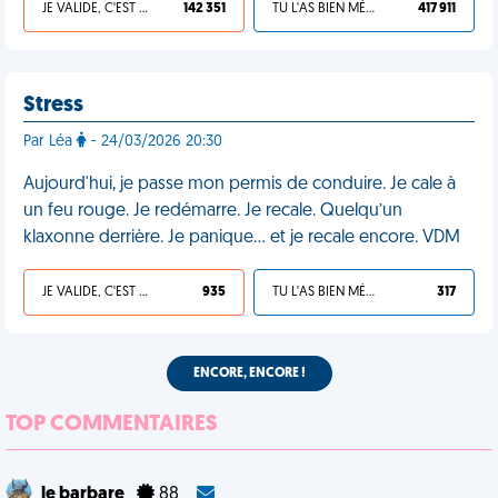
JE VALIDE, C'EST UNE VDM
142 351
TU L'AS BIEN MÉRITÉ
417 911
Stress
Par Léa
- 24/03/2026 20:30
Aujourd'hui, je passe mon permis de conduire. Je cale à
un feu rouge. Je redémarre. Je recale. Quelqu’un
klaxonne derrière. Je panique… et je recale encore. VDM
JE VALIDE, C'EST UNE VDM
935
TU L'AS BIEN MÉRITÉ
317
ENCORE, ENCORE !
TOP COMMENTAIRES
le barbare
88