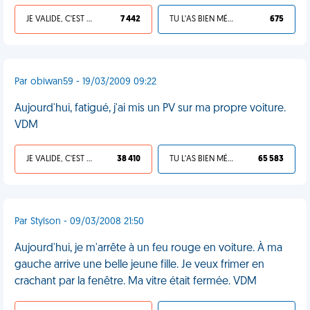
JE VALIDE, C'EST UNE VDM
7 442
TU L'AS BIEN MÉRITÉ
675
Par obiwan59 - 19/03/2009 09:22
Aujourd'hui, fatigué, j'ai mis un PV sur ma propre voiture.
VDM
JE VALIDE, C'EST UNE VDM
38 410
TU L'AS BIEN MÉRITÉ
65 583
Par Stylson - 09/03/2008 21:50
Aujourd'hui, je m'arrête à un feu rouge en voiture. À ma
gauche arrive une belle jeune fille. Je veux frimer en
crachant par la fenêtre. Ma vitre était fermée. VDM