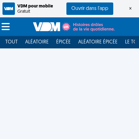
VDM pour mobile
Ouvrir dans l'app
×
Gratuit
TOUT
ALÉATOIRE
ÉPICÉE
ALÉATOIRE ÉPICÉE
LE TO