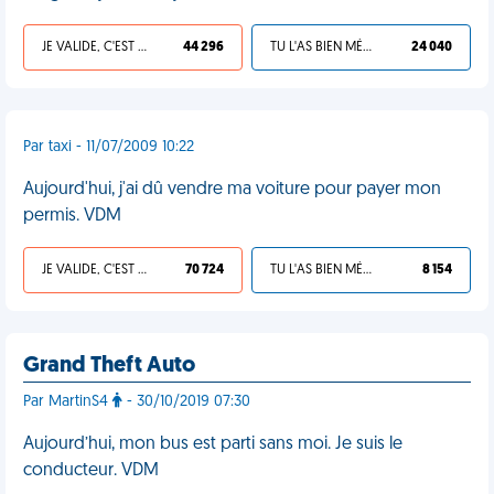
JE VALIDE, C'EST UNE VDM
44 296
TU L'AS BIEN MÉRITÉ
24 040
Par taxi - 11/07/2009 10:22
Aujourd'hui, j'ai dû vendre ma voiture pour payer mon
permis. VDM
JE VALIDE, C'EST UNE VDM
70 724
TU L'AS BIEN MÉRITÉ
8 154
Grand Theft Auto
Par MartinS4
- 30/10/2019 07:30
Aujourd’hui, mon bus est parti sans moi. Je suis le
conducteur. VDM