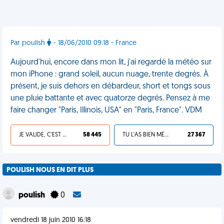
Par poulish
- 18/06/2010 09:18 - France
Aujourd'hui, encore dans mon lit, j'ai regardé la météo sur
mon iPhone : grand soleil, aucun nuage, trente degrés. À
présent, je suis dehors en débardeur, short et tongs sous
une pluie battante et avec quatorze degrés. Pensez à me
faire changer "Paris, Illinois, USA" en "Paris, France". VDM
JE VALIDE, C'EST UNE VDM
58 445
TU L'AS BIEN MÉRITÉ
27 367
POULISH NOUS EN DIT PLUS
poulish
0
vendredi 18 juin 2010 16:18