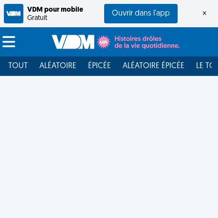
VDM pour mobile
Ouvrir dans l'app
×
Gratuit
TOUT
ALÉATOIRE
ÉPICÉE
ALÉATOIRE ÉPICÉE
LE TO