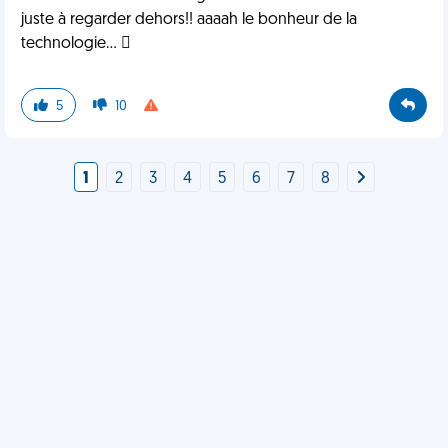
juste à regarder dehors!! aaaah le bonheur de la
technologie... 
5
10
1
2
3
4
5
6
7
8