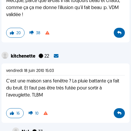
Mecque, parce que là-bas il fait toujours beau et chaud,
comme ça ça me donne l'illusion qu'il fait beau :p. VDM
validée !
20
38
kitchenette
22
vendredi 18 juin 2010 15:03
C'est une maison sans fenêtre ? La pluie battante ça fait
du bruit. Et faut pas être très futée pour sortir à
l'aveuglette. TLBM
16
10