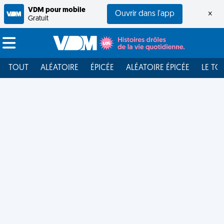
VDM pour mobile
Ouvrir dans l'app
×
Gratuit
TOUT
ALÉATOIRE
ÉPICÉE
ALÉATOIRE ÉPICÉE
LE TO