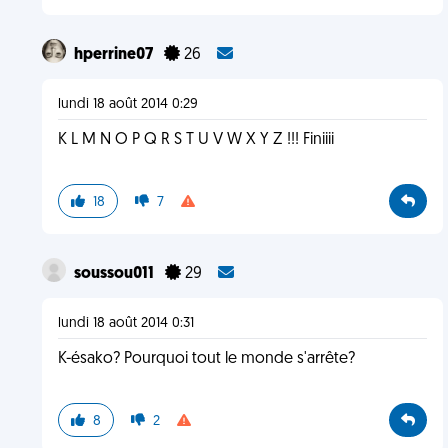
hperrine07
26
lundi 18 août 2014 0:29
K L M N O P Q R S T U V W X Y Z !!! Finiiii
18
7
soussou011
29
lundi 18 août 2014 0:31
K-ésako? Pourquoi tout le monde s'arrête?
8
2