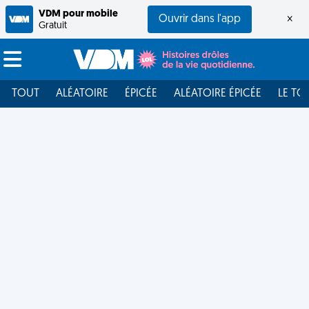
VDM pour mobile
Ouvrir dans l'app
×
Gratuit
TOUT
ALÉATOIRE
ÉPICÉE
ALÉATOIRE ÉPICÉE
LE TO