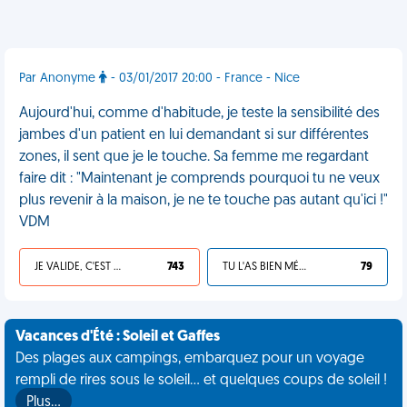
Par Anonyme
- 03/01/2017 20:00 - France - Nice
Aujourd'hui, comme d'habitude, je teste la sensibilité des
jambes d'un patient en lui demandant si sur différentes
zones, il sent que je le touche. Sa femme me regardant
faire dit : "Maintenant je comprends pourquoi tu ne veux
plus revenir à la maison, je ne te touche pas autant qu'ici !"
VDM
JE VALIDE, C'EST UNE VDM
743
TU L'AS BIEN MÉRITÉ
79
Vacances d'Été : Soleil et Gaffes
Des plages aux campings, embarquez pour un voyage
rempli de rires sous le soleil... et quelques coups de soleil !
Plus…