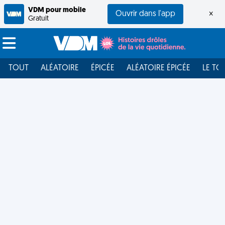
VDM pour mobile
Ouvrir dans l'app
×
Gratuit
TOUT
ALÉATOIRE
ÉPICÉE
ALÉATOIRE ÉPICÉE
LE TO