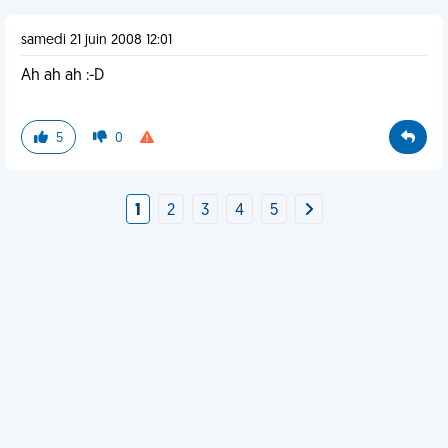
samedi 21 juin 2008 12:01
Ah ah ah :-D
5
0
1
2
3
4
5