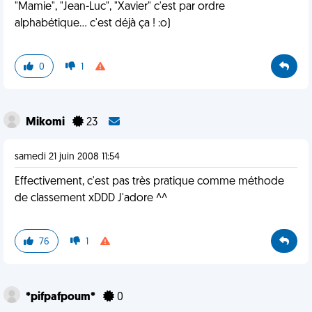
"Mamie", "Jean-Luc", "Xavier" c'est par ordre
alphabétique... c'est déjà ça ! :o)
0
1
Mikomi
23
samedi 21 juin 2008 11:54
Effectivement, c'est pas très pratique comme méthode
de classement xDDD J'adore ^^
76
1
*pifpafpoum*
0