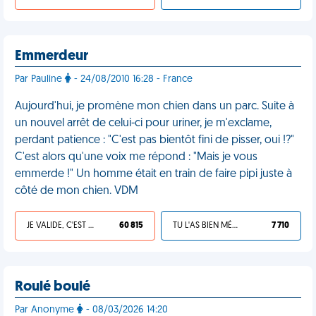
Emmerdeur
Par Pauline
- 24/08/2010 16:28 - France
Aujourd'hui, je promène mon chien dans un parc. Suite à
un nouvel arrêt de celui-ci pour uriner, je m'exclame,
perdant patience : "C'est pas bientôt fini de pisser, oui !?"
C'est alors qu'une voix me répond : "Mais je vous
emmerde !" Un homme était en train de faire pipi juste à
côté de mon chien. VDM
JE VALIDE, C'EST UNE VDM
60 815
TU L'AS BIEN MÉRITÉ
7 710
Roulé boulé
Par Anonyme
- 08/03/2026 14:20