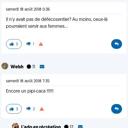
samedi 18 août 2018 0:36
Il n'y avait pas de défécosentier? Au moins, ceux-là
pourraient servir aux femmes...
5
1
Welsh
11
samedi 18 août 2018 7:35
Encore un pipi-caca !!!!!!
3
2
L'ado en récréation
12