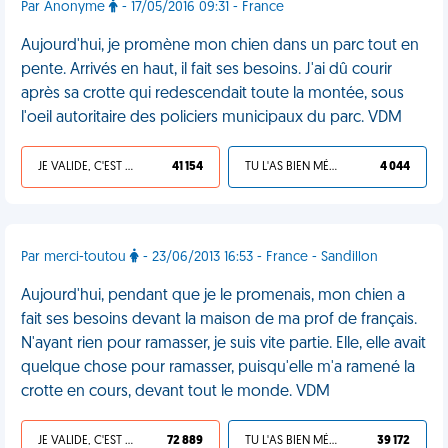
Par Anonyme
- 17/05/2016 09:31 - France
Aujourd'hui, je promène mon chien dans un parc tout en
pente. Arrivés en haut, il fait ses besoins. J'ai dû courir
après sa crotte qui redescendait toute la montée, sous
l'oeil autoritaire des policiers municipaux du parc. VDM
JE VALIDE, C'EST UNE VDM
41 154
TU L'AS BIEN MÉRITÉ
4 044
Par merci-toutou
- 23/06/2013 16:53 - France - Sandillon
Aujourd'hui, pendant que je le promenais, mon chien a
fait ses besoins devant la maison de ma prof de français.
N'ayant rien pour ramasser, je suis vite partie. Elle, elle avait
quelque chose pour ramasser, puisqu'elle m'a ramené la
crotte en cours, devant tout le monde. VDM
JE VALIDE, C'EST UNE VDM
72 889
TU L'AS BIEN MÉRITÉ
39 172