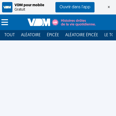
VDM pour mobile
Ouvrir dans l'app
×
Gratuit
TOUT
ALÉATOIRE
ÉPICÉE
ALÉATOIRE ÉPICÉE
LE TO