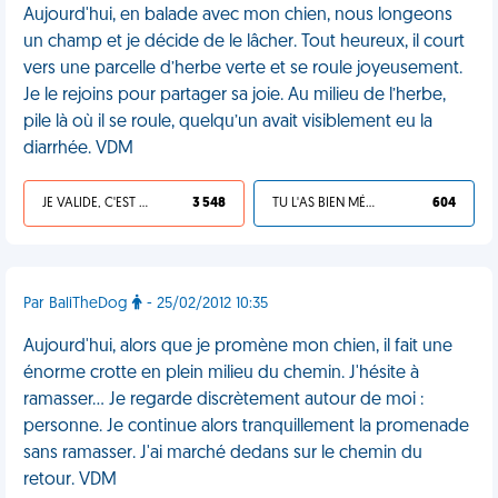
Aujourd'hui, en balade avec mon chien, nous longeons
un champ et je décide de le lâcher. Tout heureux, il court
vers une parcelle d’herbe verte et se roule joyeusement.
Je le rejoins pour partager sa joie. Au milieu de l’herbe,
pile là où il se roule, quelqu’un avait visiblement eu la
diarrhée. VDM
JE VALIDE, C'EST UNE VDM
3 548
TU L'AS BIEN MÉRITÉ
604
Par BaliTheDog
- 25/02/2012 10:35
Aujourd'hui, alors que je promène mon chien, il fait une
énorme crotte en plein milieu du chemin. J'hésite à
ramasser… Je regarde discrètement autour de moi :
personne. Je continue alors tranquillement la promenade
sans ramasser. J'ai marché dedans sur le chemin du
retour. VDM