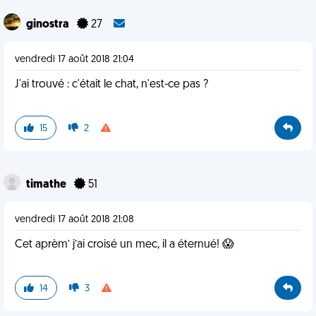
ginostra
27
vendredi 17 août 2018 21:04
J'ai trouvé : c'était le chat, n'est-ce pas ?
15
2
timathe
51
vendredi 17 août 2018 21:08
Cet aprèm’ j’ai croisé un mec, il a éternué! 😱
14
3