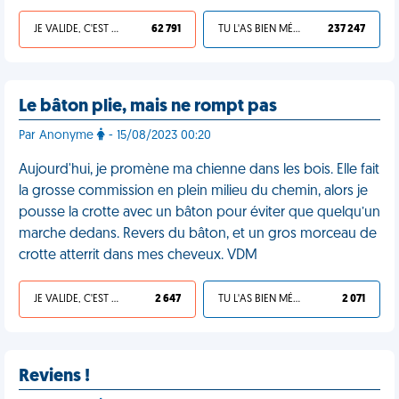
JE VALIDE, C'EST UNE VDM
62 791
TU L'AS BIEN MÉRITÉ
237 247
Le bâton plie, mais ne rompt pas
Par Anonyme
- 15/08/2023 00:20
Aujourd'hui, je promène ma chienne dans les bois. Elle fait
la grosse commission en plein milieu du chemin, alors je
pousse la crotte avec un bâton pour éviter que quelqu’un
marche dedans. Revers du bâton, et un gros morceau de
crotte atterrit dans mes cheveux. VDM
JE VALIDE, C'EST UNE VDM
2 647
TU L'AS BIEN MÉRITÉ
2 071
Reviens !