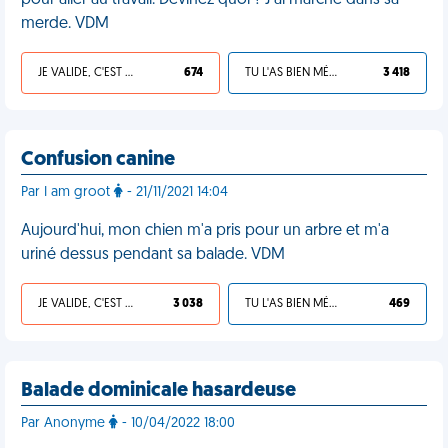
pour aller au travail. Devinez quoi ? J’ai marché dans sa
merde. VDM
JE VALIDE, C'EST UNE VDM
674
TU L'AS BIEN MÉRITÉ
3 418
Confusion canine
Par I am groot
- 21/11/2021 14:04
Aujourd'hui, mon chien m'a pris pour un arbre et m'a
uriné dessus pendant sa balade. VDM
JE VALIDE, C'EST UNE VDM
3 038
TU L'AS BIEN MÉRITÉ
469
Balade dominicale hasardeuse
Par Anonyme
- 10/04/2022 18:00