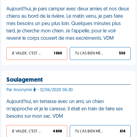
Aujourd'hui, je pars camper avec deux amies et nos deux
chiens au bord de la rivière. Le matin venu, je pars faire
mes besoins un peu plus loin. Quelques minutes plus
tard, je cherche mon chien. Je l'appelle, pour le voir
revenir le corps couvert de mes excréments. VDM
JE VALIDE, C'EST UNE VDM
1 060
TU L'AS BIEN MÉRITÉ
550
Soulagement
Par Anonyme
- 12/06/2020 06:30
Aujourd’hui, en terrasse avec un ami, un chien
m’approche et je le caresse. Il était en train de faire ses
besoins sur mon sac. VDM
JE VALIDE, C'EST UNE VDM
4 808
TU L'AS BIEN MÉRITÉ
614