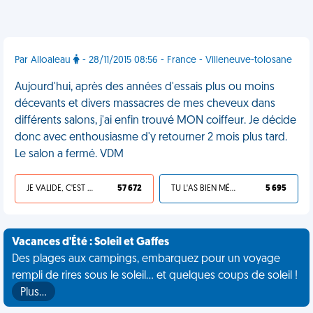
Par Alloaleau
- 28/11/2015 08:56 - France - Villeneuve-tolosane
Aujourd'hui, après des années d'essais plus ou moins
décevants et divers massacres de mes cheveux dans
différents salons, j'ai enfin trouvé MON coiffeur. Je décide
donc avec enthousiasme d'y retourner 2 mois plus tard.
Le salon a fermé. VDM
JE VALIDE, C'EST UNE VDM
57 672
TU L'AS BIEN MÉRITÉ
5 695
Vacances d'Été : Soleil et Gaffes
Des plages aux campings, embarquez pour un voyage
rempli de rires sous le soleil... et quelques coups de soleil !
Plus…