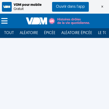
VDM pour mobile
Ouvrir dans l'app
×
Gratuit
TOUT
ALÉATOIRE
ÉPICÉE
ALÉATOIRE ÉPICÉE
LE TO