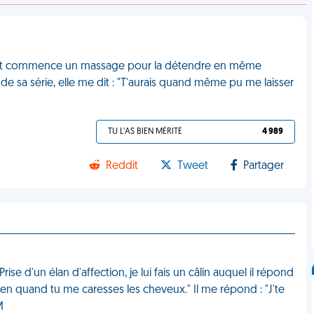
lé et commence un massage pour la détendre en même
 de sa série, elle me dit : "T'aurais quand même pu me laisser
TU L'AS BIEN MÉRITÉ
4 989
Reddit
Tweet
Partager
ise d'un élan d'affection, je lui fais un câlin auquel il répond
 bien quand tu me caresses les cheveux." Il me répond : "J'te
M