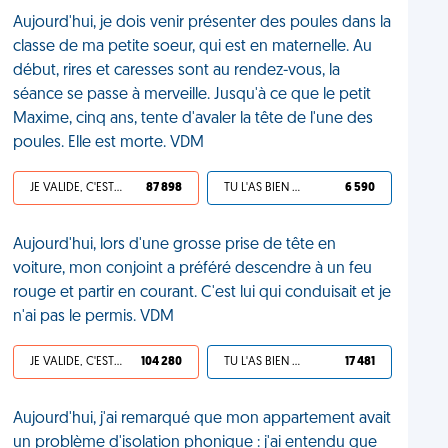
Aujourd'hui, je dois venir présenter des poules dans la
classe de ma petite soeur, qui est en maternelle. Au
début, rires et caresses sont au rendez-vous, la
séance se passe à merveille. Jusqu'à ce que le petit
Maxime, cinq ans, tente d'avaler la tête de l'une des
poules. Elle est morte. VDM
JE VALIDE, C'EST UNE VDM
87 898
TU L'AS BIEN MÉRITÉ
6 590
Aujourd'hui, lors d'une grosse prise de tête en
voiture, mon conjoint a préféré descendre à un feu
rouge et partir en courant. C'est lui qui conduisait et je
n'ai pas le permis. VDM
JE VALIDE, C'EST UNE VDM
104 280
TU L'AS BIEN MÉRITÉ
17 481
Aujourd'hui, j'ai remarqué que mon appartement avait
un problème d'isolation phonique : j'ai entendu que