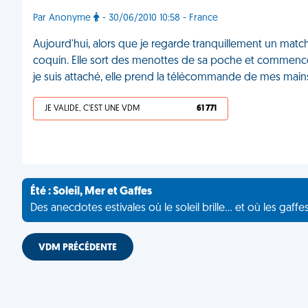
Par Anonyme
- 30/06/2010 10:58 - France
Aujourd'hui, alors que je regarde tranquillement un mat
coquin. Elle sort des menottes de sa poche et commence à 
je suis attaché, elle prend la télécommande de mes mai
JE VALIDE, C'EST UNE VDM
61 771
Été : Soleil, Mer et Gaffes
Des anecdotes estivales où le soleil brille... et où les gaffe
VDM PRÉCÉDENTE