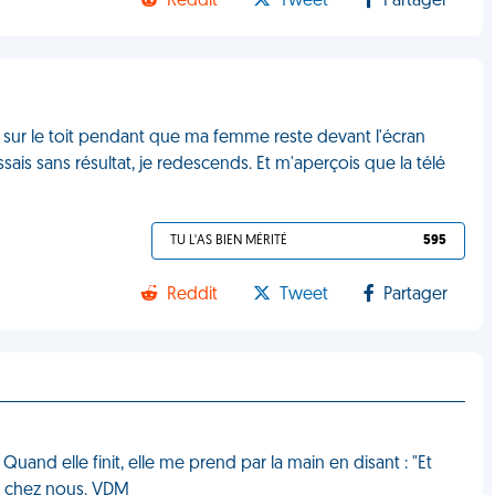
Reddit
Tweet
Partager
x sur le toit pendant que ma femme reste devant l'écran
ais sans résultat, je redescends. Et m'aperçois que la télé
TU L'AS BIEN MÉRITÉ
595
Reddit
Tweet
Partager
uand elle finit, elle me prend par la main en disant : "Et
de chez nous. VDM