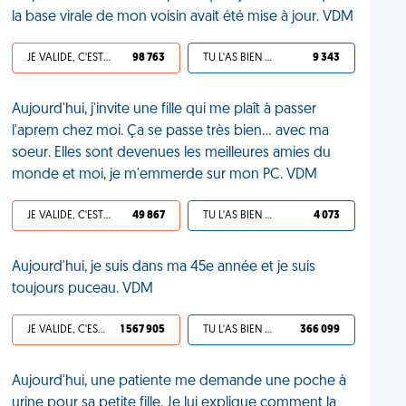
la base virale de mon voisin avait été mise à jour. VDM
JE VALIDE, C'EST UNE VDM
98 763
TU L'AS BIEN MÉRITÉ
9 343
Aujourd'hui, j'invite une fille qui me plaît à passer
l'aprem chez moi. Ça se passe très bien... avec ma
soeur. Elles sont devenues les meilleures amies du
monde et moi, je m'emmerde sur mon PC. VDM
JE VALIDE, C'EST UNE VDM
49 867
TU L'AS BIEN MÉRITÉ
4 073
Aujourd'hui, je suis dans ma 45e année et je suis
toujours puceau. VDM
JE VALIDE, C'EST UNE VDM
1 567 905
TU L'AS BIEN MÉRITÉ
366 099
Aujourd'hui, une patiente me demande une poche à
urine pour sa petite fille. Je lui explique comment la