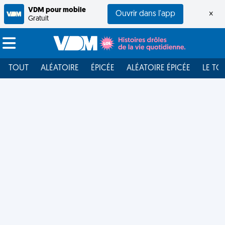
VDM pour mobile
Ouvrir dans l'app
×
Gratuit
TOUT
ALÉATOIRE
ÉPICÉE
ALÉATOIRE ÉPICÉE
LE TO