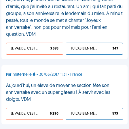
Aujourd'hui, je fête mon anniversaire avec un groupe
d'amis, que j'ai invité au restaurant. Un ami, qui fait parti du
groupe, a son anniversaire le lendemain du mien. À minuit
passé, tout le monde se met à chanter "Joyeux
anniversaire", non pas pour moi mais pour l'ami en
question. VDM
JE VALIDE, C'EST UNE VDM
3 378
TU L'AS BIEN MÉRITÉ
347
Par maternelle
- 30/06/2017 11:31 - France
Aujourd'hui, un élève de moyenne section fête son
anniversaire avec un super gâteau ! À servir avec les
doigts. VDM
JE VALIDE, C'EST UNE VDM
6 290
TU L'AS BIEN MÉRITÉ
573