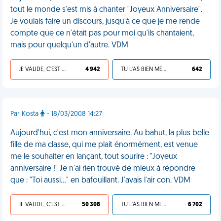
tout le monde s'est mis à chanter "Joyeux Anniversaire".
Je voulais faire un discours, jusqu'à ce que je me rende
compte que ce n'était pas pour moi qu'ils chantaient,
mais pour quelqu'un d'autre. VDM
JE VALIDE, C'EST UNE VDM
4 942
TU L'AS BIEN MÉRITÉ
642
Par Kosta
- 18/03/2008 14:27
Aujourd'hui, c'est mon anniversaire. Au bahut, la plus belle
fille de ma classe, qui me plait énormément, est venue
me le souhaiter en lançant, tout sourire : "Joyeux
anniversaire !" Je n'ai rien trouvé de mieux à répondre
que : "Toi aussi..." en bafouillant. J'avais l'air con. VDM
JE VALIDE, C'EST UNE VDM
50 308
TU L'AS BIEN MÉRITÉ
6 702