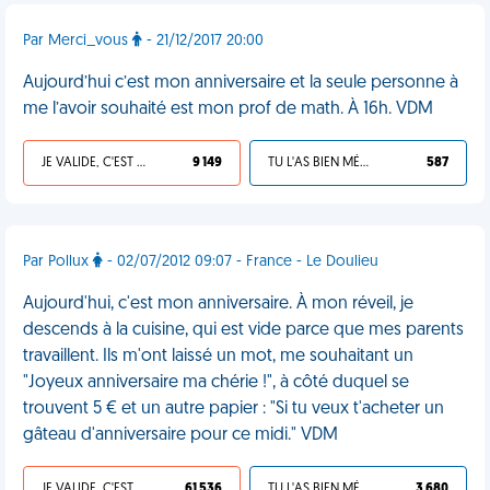
Par Merci_vous
- 21/12/2017 20:00
Aujourd’hui c’est mon anniversaire et la seule personne à
me l’avoir souhaité est mon prof de math. À 16h. VDM
JE VALIDE, C'EST UNE VDM
9 149
TU L'AS BIEN MÉRITÉ
587
Par Pollux
- 02/07/2012 09:07 - France - Le Doulieu
Aujourd'hui, c'est mon anniversaire. À mon réveil, je
descends à la cuisine, qui est vide parce que mes parents
travaillent. Ils m'ont laissé un mot, me souhaitant un
"Joyeux anniversaire ma chérie !", à côté duquel se
trouvent 5 € et un autre papier : "Si tu veux t'acheter un
gâteau d'anniversaire pour ce midi." VDM
JE VALIDE, C'EST UNE VDM
61 536
TU L'AS BIEN MÉRITÉ
3 680