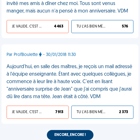
invité mes amis à dîner chez moi. Tous sont venus
manger, mais aucun n'a pensé à mon anniversaire. VDM
JE VALIDE, C'EST UNE VDM
4 463
TU L'AS BIEN MÉRITÉ
576
Par ProfBoulette
- 30/01/2018 11:30
Aujourd'hui, en salle des maîtres, je reçois un mail adressé
à l'équipe enseignante. Étant avec quelques collègues, je
commence à leur lire à haute voix. C'est en lisant
"anniversaire surprise de Jean" que j'ai compris que j'aurai
dû lire dans ma tête. Jean était à côté. VDM
JE VALIDE, C'EST UNE VDM
7 913
TU L'AS BIEN MÉRITÉ
2 373
ENCORE, ENCORE !