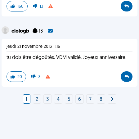
160
13
elologb
13
jeudi 21 novembre 2013 11:16
tu dois être dégoûtés. VDM validé. Joyeux anniversaire.
20
3
1
2
3
4
5
6
7
8