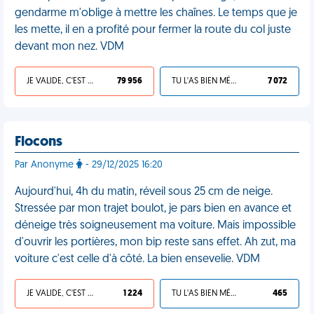
gendarme m'oblige à mettre les chaînes. Le temps que je
les mette, il en a profité pour fermer la route du col juste
devant mon nez. VDM
JE VALIDE, C'EST UNE VDM
79 956
TU L'AS BIEN MÉRITÉ
7 072
Flocons
Par Anonyme
- 29/12/2025 16:20
Aujourd'hui, 4h du matin, réveil sous 25 cm de neige.
Stressée par mon trajet boulot, je pars bien en avance et
déneige très soigneusement ma voiture. Mais impossible
d'ouvrir les portières, mon bip reste sans effet. Ah zut, ma
voiture c'est celle d'à côté. La bien ensevelie. VDM
JE VALIDE, C'EST UNE VDM
1 224
TU L'AS BIEN MÉRITÉ
465