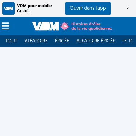
VDM pour mobile
Ouvrir dans l'app
×
Gratuit
TOUT
ALÉATOIRE
ÉPICÉE
ALÉATOIRE ÉPICÉE
LE TO