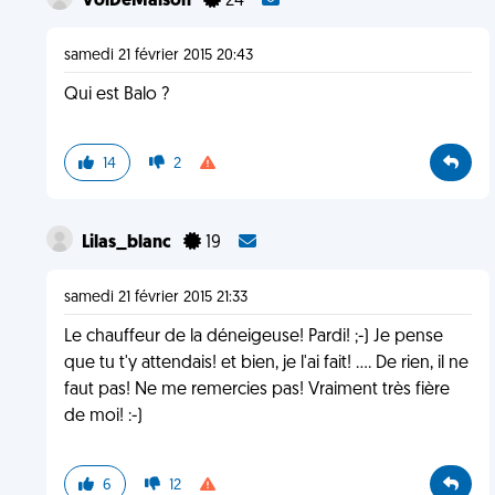
VolDeMaison
24
samedi 21 février 2015 20:43
Qui est Balo ?
14
2
Lilas_blanc
19
samedi 21 février 2015 21:33
Le chauffeur de la déneigeuse! Pardi! ;-) Je pense
que tu t'y attendais! et bien, je l'ai fait! .... De rien, il ne
faut pas! Ne me remercies pas! Vraiment très fière
de moi! :-)
6
12