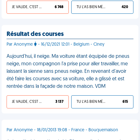
JE VALIDE, C'EST UNE VDM
6 748
TU L'AS BIEN MÉRITÉ
420
Résultat des courses
Par Anonyme
- 16/12/2021 12:01 - Belgium - Ciney
Aujourd'hui, il neige. Ma voiture étant équipée de pneus
neige, mon compagnon l'a prise pour aller travailler, me
laissant la sienne sans pneus neige. En revenant d'avoir
été faire les courses avec sa voiture, elle a glissé et est
rentrée dans la façade de notre maison. VDM
JE VALIDE, C'EST UNE VDM
3 137
TU L'AS BIEN MÉRITÉ
615
Par Anonyme - 18/01/2013 19:08 - France - Bouquemaison