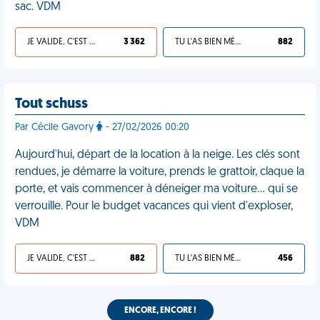
sac. VDM
JE VALIDE, C'EST UNE VDM
3 362
TU L'AS BIEN MÉRITÉ
882
Tout schuss
Par Cécile Gavory
- 27/02/2026 00:20
Aujourd'hui, départ de la location à la neige. Les clés sont
rendues, je démarre la voiture, prends le grattoir, claque la
porte, et vais commencer à déneiger ma voiture… qui se
verrouille. Pour le budget vacances qui vient d'exploser,
VDM
JE VALIDE, C'EST UNE VDM
882
TU L'AS BIEN MÉRITÉ
456
ENCORE, ENCORE !