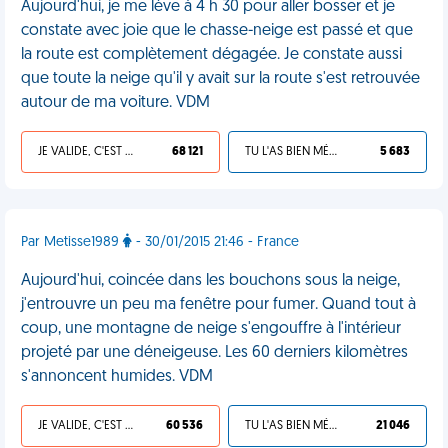
Aujourd'hui, je me lève à 4 h 30 pour aller bosser et je
constate avec joie que le chasse-neige est passé et que
la route est complètement dégagée. Je constate aussi
que toute la neige qu'il y avait sur la route s'est retrouvée
autour de ma voiture. VDM
JE VALIDE, C'EST UNE VDM
68 121
TU L'AS BIEN MÉRITÉ
5 683
Par Metisse1989
- 30/01/2015 21:46 - France
Aujourd'hui, coincée dans les bouchons sous la neige,
j'entrouvre un peu ma fenêtre pour fumer. Quand tout à
coup, une montagne de neige s'engouffre à l'intérieur
projeté par une déneigeuse. Les 60 derniers kilomètres
s'annoncent humides. VDM
JE VALIDE, C'EST UNE VDM
60 536
TU L'AS BIEN MÉRITÉ
21 046