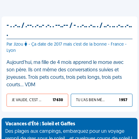
- . .-.. / .--. .-..- .-. . --..-- / - . .-.. .-.. . / ..-. .. .-.. .-..
.
Par Jizou
- Ça date de 2017 mais c'est de la bonne - France -
Lyon
Aujourd'hui, ma fille de 4 mois apprend le morse avec
son père. Ils ont même des conversations suivies et
joyeuses. Trois pets courts, trois pets longs, trois pets
courts… VDM
JE VALIDE, C'EST UNE VDM
17 630
TU L'AS BIEN MÉRITÉ
1 957
Vacances d'Été : Soleil et Gaffes
Des plages aux campings, embarquez pour un voyage