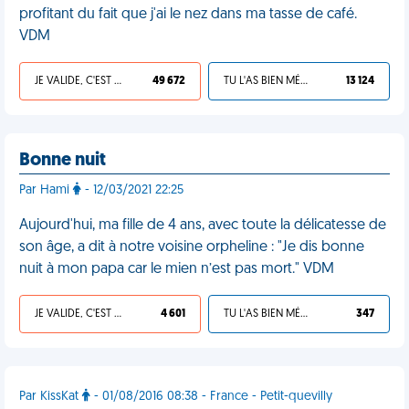
profitant du fait que j'ai le nez dans ma tasse de café.
VDM
JE VALIDE, C'EST UNE VDM
49 672
TU L'AS BIEN MÉRITÉ
13 124
Bonne nuit
Par Hami
- 12/03/2021 22:25
Aujourd'hui, ma fille de 4 ans, avec toute la délicatesse de
son âge, a dit à notre voisine orpheline : "Je dis bonne
nuit à mon papa car le mien n’est pas mort." VDM
JE VALIDE, C'EST UNE VDM
4 601
TU L'AS BIEN MÉRITÉ
347
Par KissKat
- 01/08/2016 08:38 - France - Petit-quevilly