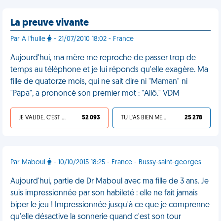
La preuve vivante
Par A l'huile
- 21/07/2010 18:02 - France
Aujourd'hui, ma mère me reproche de passer trop de
temps au téléphone et je lui réponds qu'elle exagère. Ma
fille de quatorze mois, qui ne sait dire ni "Maman" ni
"Papa", a prononcé son premier mot : "Allô." VDM
JE VALIDE, C'EST UNE VDM
52 093
TU L'AS BIEN MÉRITÉ
25 278
Par Maboul
- 10/10/2015 18:25 - France - Bussy-saint-georges
Aujourd'hui, partie de Dr Maboul avec ma fille de 3 ans. Je
suis impressionnée par son habileté : elle ne fait jamais
biper le jeu ! Impressionnée jusqu'à ce que je comprenne
qu'elle désactive la sonnerie quand c'est son tour