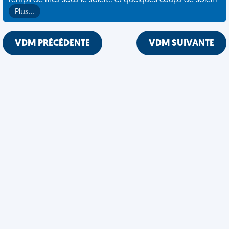
rempli de rires sous le soleil... et quelques coups de soleil !
Plus…
VDM PRÉCÉDENTE
VDM SUIVANTE