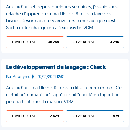
Aujourd'hui, et depuis quelques semaines, j'essaie sans
relâche d'apprendre à ma fille de 18 mois à faire des
bisous. Désormais elle y arrive très bien, sauf que c'est
Sacha notre chat qui en a l'exclusivité. VDM
JE VALIDE, C'EST UNE VDM
36 268
TU L'AS BIEN MÉRITÉ
4 296
Le développement du langage : Check
Par Anonyme
- 10/12/2021 12:01
Aujourd'hui, ma fille de 10 mois a dit son premier mot. Ce
n'était ni "maman", ni "papa", c'était "check" en tapant un
peu partout dans la maison. VDM
JE VALIDE, C'EST UNE VDM
2 629
TU L'AS BIEN MÉRITÉ
579