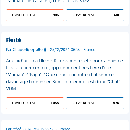
"Maman", rien à faire, ça ne sort pas. VDM
JE VALIDE, C'EST UNE VDM
985
TU L'AS BIEN MÉRITÉ
401
Fierté
Par Chaperlipopette
- 25/12/2024 06:15 - France
Aujourd'hui, ma fille de 10 mois me répète pour la énième
fois son premier mot, apparemment très fière d'elle.
"Maman" ? "Papa" ? Que nenni, car notre chat semble
davantage l'intéresser. Son premier mot est donc "Chat."
VDM
JE VALIDE, C'EST UNE VDM
1 035
TU L'AS BIEN MÉRITÉ
576
Par cécé - 01/07/2016 22:56 - France