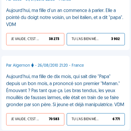
Aujourd'hui, ma fille d'un an commence à parler. Elle a
pointé du doigt notre voisin, un bel italien, et a dit "papa".
VDM
JE VALIDE, C'EST UNE VDM
38 273
TU L'AS BIEN MÉRITÉ
3 902
Par Algernon
- 26/08/2010 21:20 - France
Aujourd'hui, ma fille de dix mois, qui sait dire "Papa"
depuis un bon mois, a prononcé son premier "Maman."
Émouvant ? Pas tant que ça. Les bras tendus, les yeux
mouillés de fausses larmes, elle était en train de se faire
gronder par son père. Si jeune et déjà manipulatrice. VDM
JE VALIDE, C'EST UNE VDM
70 583
TU L'AS BIEN MÉRITÉ
6 771