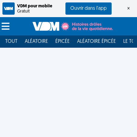
VDM pour mobile
Ouvrir dans l'app
×
Gratuit
TOUT
ALÉATOIRE
ÉPICÉE
ALÉATOIRE ÉPICÉE
LE TO