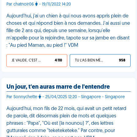
Par chatnoir06
- 19/11/2022 14:20
Aujourd'hui, j'ai un chien à qui nous avons appris plein de
choses et qui répond bien à nos demandes. J'ai aussi une
fille de 2 ans qui, depuis une semaine, lorsqu'elle
m'appelle pour la rejoindre, tapote sur sa jambe en disant
: "Au pied Maman, au pied !" VDM
JE VALIDE, C'EST UNE VDM
4 110
TU L'AS BIEN MÉRITÉ
958
Un jour, t'en auras marre de l'entendre
Par Sonnychette
- 25/04/2025 12:20 - Singapore - Singapore
Aujourd'hui, mon fils de 22 mois, qui avait un petit retard
de parole, dit désormais plein de mots et quelques
phrases : "Papa", "Où est (la nounou) ?", des lettres
gutturales comme "teketeketeke." Par contre, pour