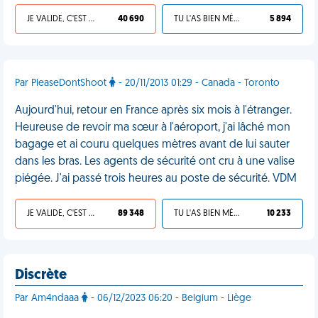
JE VALIDE, C'EST UNE VDM
40 690
TU L'AS BIEN MÉRITÉ
5 894
Par PleaseDontShoot
- 20/11/2013 01:29 - Canada - Toronto
Aujourd'hui, retour en France après six mois à l'étranger.
Heureuse de revoir ma sœur à l'aéroport, j'ai lâché mon
bagage et ai couru quelques mètres avant de lui sauter
dans les bras. Les agents de sécurité ont cru à une valise
piégée. J'ai passé trois heures au poste de sécurité. VDM
JE VALIDE, C'EST UNE VDM
89 348
TU L'AS BIEN MÉRITÉ
10 233
Discrète
Par Am4ndaaa
- 06/12/2023 06:20 - Belgium - Liège