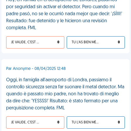
Hoy, en familia en el aeropuerto de Londres, pasamos
por seguridad sin activar el detector. Pero cuando mi
padre pasó, no se le ocurrió nada mejor que decir: '¡SÍIII!'
Resultado: fue detenido y le hicieron una revisión
completa. FML
JE VALIDE, C'EST UNE VDM
0
TU L'AS BIEN MÉRITÉ
0
Par Anonyme - 08/04/2025 12:48
Oggi, in famiglia all'aeroporto di Londra, passiamo il
controllo sicurezza senza far suonare il metal detector. Ma
quando è passato mio padre, non ha trovato di meglio
da dire che: 'YESSSS!' Risultato: è stato fermato per una
perquisizione completa. FML
JE VALIDE, C'EST UNE VDM
0
TU L'AS BIEN MÉRITÉ
0