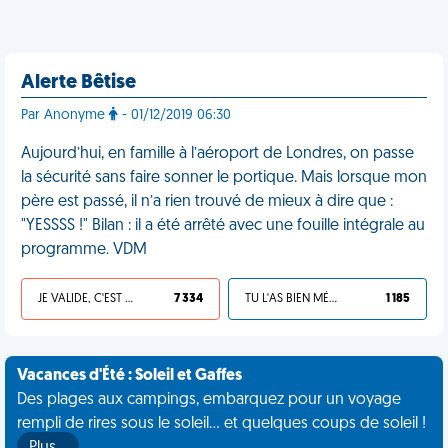
Alerte Bêtise
Par Anonyme
- 01/12/2019 06:30
Aujourd’hui, en famille à l’aéroport de Londres, on passe
la sécurité sans faire sonner le portique. Mais lorsque mon
père est passé, il n’a rien trouvé de mieux à dire que :
"YESSSS !" Bilan : il a été arrêté avec une fouille intégrale au
programme. VDM
JE VALIDE, C'EST UNE VDM
7 334
TU L'AS BIEN MÉRITÉ
1 185
Vacances d'Été : Soleil et Gaffes
Des plages aux campings, embarquez pour un voyage
rempli de rires sous le soleil... et quelques coups de soleil !