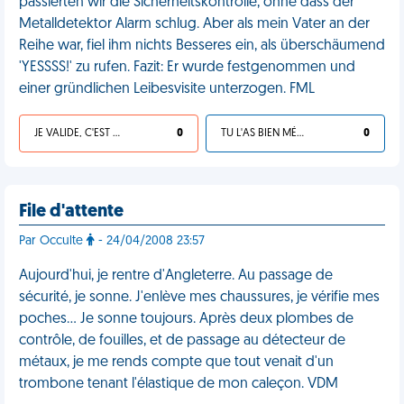
passierten wir die Sicherheitskontrolle, ohne dass der
Metalldetektor Alarm schlug. Aber als mein Vater an der
Reihe war, fiel ihm nichts Besseres ein, als überschäumend
'YESSSS!' zu rufen. Fazit: Er wurde festgenommen und
einer gründlichen Leibesvisite unterzogen. FML
JE VALIDE, C'EST UNE VDM
0
TU L'AS BIEN MÉRITÉ
0
File d'attente
Par Occulte
- 24/04/2008 23:57
Aujourd'hui, je rentre d'Angleterre. Au passage de
sécurité, je sonne. J'enlève mes chaussures, je vérifie mes
poches… Je sonne toujours. Après deux plombes de
contrôle, de fouilles, et de passage au détecteur de
métaux, je me rends compte que tout venait d'un
trombone tenant l'élastique de mon caleçon. VDM