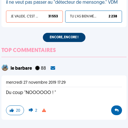
il ne veut pas passer au "détecteur de mensonge." VDM
JE VALIDE, C'EST UNE VDM
31 553
TU L'AS BIEN MÉRITÉ
2 238
ENCORE, ENCORE !
TOP COMMENTAIRES
le barbare
88
mercredi 27 novembre 2019 17:29
Du coup "NOOOOOO ! "
20
2