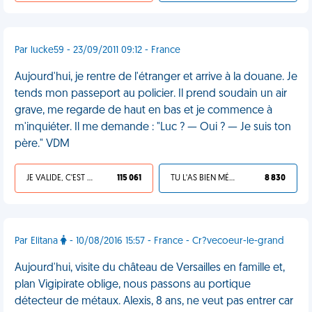
Par lucke59 - 23/09/2011 09:12 - France
Aujourd'hui, je rentre de l'étranger et arrive à la douane. Je
tends mon passeport au policier. Il prend soudain un air
grave, me regarde de haut en bas et je commence à
m'inquiéter. Il me demande : "Luc ? — Oui ? — Je suis ton
père." VDM
JE VALIDE, C'EST UNE VDM
115 061
TU L'AS BIEN MÉRITÉ
8 830
Par Elitana
- 10/08/2016 15:57 - France - Cr?vecoeur-le-grand
Aujourd'hui, visite du château de Versailles en famille et,
plan Vigipirate oblige, nous passons au portique
détecteur de métaux. Alexis, 8 ans, ne veut pas entrer car