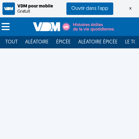
VDM pour mobile
Ouvrir dans l'app
×
Gratuit
TOUT
ALÉATOIRE
ÉPICÉE
ALÉATOIRE ÉPICÉE
LE TO