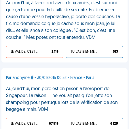
Aujourd'hui, à l'aéroport avec deux amies, c'est sur moi
que ça tombe pour la fouille de sécurité. Problème : à
cause d'une vessie hyperactive, je porte des couches. La
flic me demande ce que je cache sous mon jean, je lui
dis… et elle lance à son collègue : "C'est bon, c'est une
couche !" Mes potes ont tout entendu. VDM
JE VALIDE, C'EST UNE VDM
2 119
TU L'AS BIEN MÉRITÉ
513
Par anonyme
- 30/01/2015 00:32 - France - Paris
Aujourd'hui, mon père est en prison à l'aéroport de
Singapour. La raison : il ne voulait pas qu'on jette son
shampoing pour perruque lors de la vérification de son
bagage à main. VDM
JE VALIDE, C'EST UNE VDM
67 519
TU L'AS BIEN MÉRITÉ
6 129