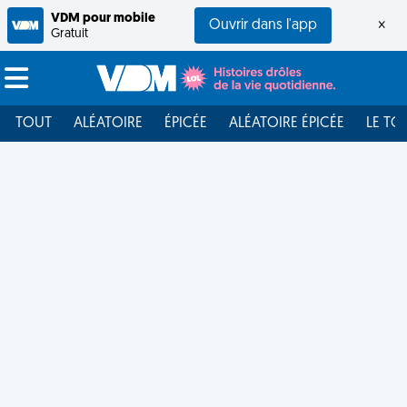
VDM pour mobile
Ouvrir dans l'app
×
Gratuit
TOUT
ALÉATOIRE
ÉPICÉE
ALÉATOIRE ÉPICÉE
LE TO