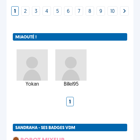
1
2
3
4
5
6
7
8
9
10
MIAOUTÉ !
Yokan
Billel95
1
SANDRAHA - SES BADGES VDM