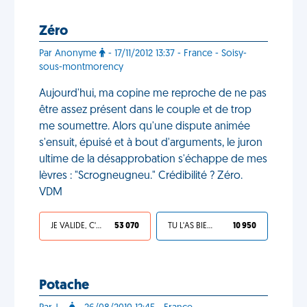
Zéro
Par Anonyme
- 17/11/2012 13:37 - France - Soisy-
sous-montmorency
Aujourd'hui, ma copine me reproche de ne pas
être assez présent dans le couple et de trop
me soumettre. Alors qu'une dispute animée
s'ensuit, épuisé et à bout d'arguments, le juron
ultime de la désapprobation s'échappe de mes
lèvres : "Scrogneugneu." Crédibilité ? Zéro.
VDM
JE VALIDE, C'EST UNE VDM
53 070
TU L'AS BIEN MÉRITÉ
10 950
Potache