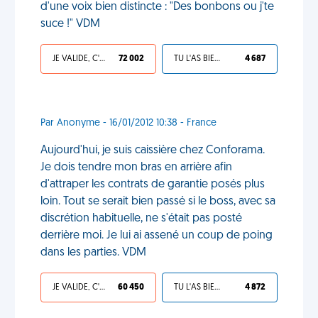
d'une voix bien distincte : "Des bonbons ou j'te
suce !" VDM
JE VALIDE, C'EST UNE VDM
72 002
TU L'AS BIEN MÉRITÉ
4 687
Par Anonyme - 16/01/2012 10:38 - France
Aujourd'hui, je suis caissière chez Conforama.
Je dois tendre mon bras en arrière afin
d'attraper les contrats de garantie posés plus
loin. Tout se serait bien passé si le boss, avec sa
discrétion habituelle, ne s'était pas posté
derrière moi. Je lui ai assené un coup de poing
dans les parties. VDM
JE VALIDE, C'EST UNE VDM
60 450
TU L'AS BIEN MÉRITÉ
4 872