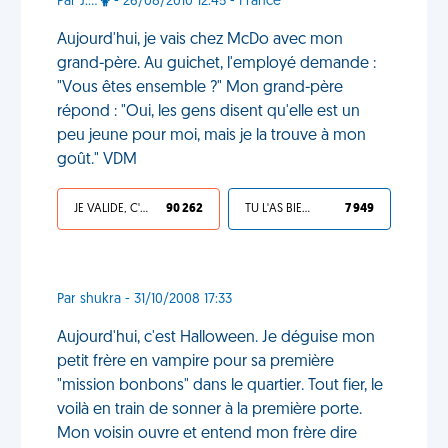
Par J.…
- 26/08/2010 12:45 - France
Aujourd'hui, je vais chez McDo avec mon
grand-père. Au guichet, l'employé demande :
"Vous êtes ensemble ?" Mon grand-père
répond : "Oui, les gens disent qu'elle est un
peu jeune pour moi, mais je la trouve à mon
goût." VDM
JE VALIDE, C'EST UNE VDM
90 262
TU L'AS BIEN MÉRITÉ
7 949
Par shukra - 31/10/2008 17:33
Aujourd'hui, c'est Halloween. Je déguise mon
petit frère en vampire pour sa première
"mission bonbons" dans le quartier. Tout fier, le
voilà en train de sonner à la première porte.
Mon voisin ouvre et entend mon frère dire