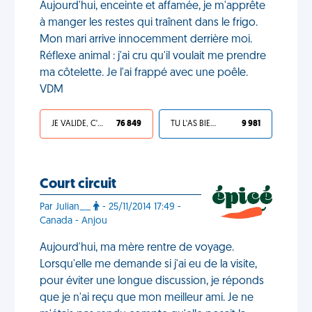
Aujourd'hui, enceinte et affamée, je m'apprête
à manger les restes qui traînent dans le frigo.
Mon mari arrive innocemment derrière moi.
Réflexe animal : j'ai cru qu'il voulait me prendre
ma côtelette. Je l'ai frappé avec une poêle.
VDM
JE VALIDE, C'EST UNE VDM
76 849
TU L'AS BIEN MÉRITÉ
9 981
Court circuit
Par Julian__
- 25/11/2014 17:49 -
Canada - Anjou
Aujourd'hui, ma mère rentre de voyage.
Lorsqu'elle me demande si j'ai eu de la visite,
pour éviter une longue discussion, je réponds
que je n'ai reçu que mon meilleur ami. Je ne