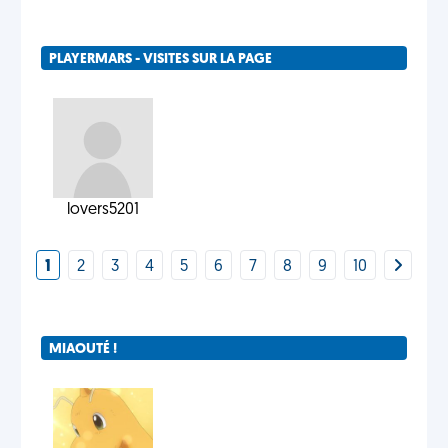
PLAYERMARS - VISITES SUR LA PAGE
lovers5201
1
2
3
4
5
6
7
8
9
10
MIAOUTÉ !