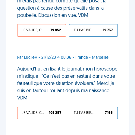
m'étais pas rendu compte qu'elle posait la
question à cause des préservatifs dans la
poubelle. Discussion en vue. VDM
JE VALIDE, C'EST UNE VDM
79 852
TU L'AS BIEN MÉRITÉ
19 737
Par LucileV - 21/12/2014 08:06 - France - Marseille
Aujourd'hui, en lisant le journal, mon horoscope
m'indique : "Ce n'est pas en restant dans votre
fauteuil que votre situation évoluera." Merci, je
suis en fauteuil roulant depuis ma naissance.
VDM
JE VALIDE, C'EST UNE VDM
105 257
TU L'AS BIEN MÉRITÉ
7 165