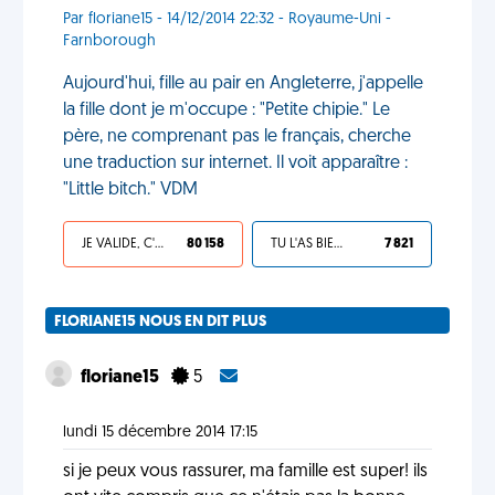
Par floriane15 - 14/12/2014 22:32 - Royaume-Uni -
Farnborough
Aujourd'hui, fille au pair en Angleterre, j'appelle
la fille dont je m'occupe : "Petite chipie." Le
père, ne comprenant pas le français, cherche
une traduction sur internet. Il voit apparaître :
"Little bitch." VDM
JE VALIDE, C'EST UNE VDM
80 158
TU L'AS BIEN MÉRITÉ
7 821
FLORIANE15 NOUS EN DIT PLUS
floriane15
5
lundi 15 décembre 2014 17:15
si je peux vous rassurer, ma famille est super! ils