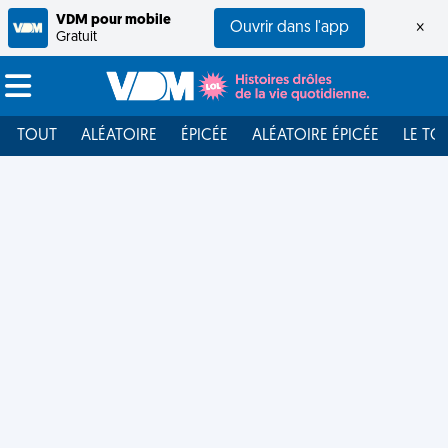
VDM pour mobile
Ouvrir dans l'app
×
Gratuit
TOUT
ALÉATOIRE
ÉPICÉE
ALÉATOIRE ÉPICÉE
LE TO