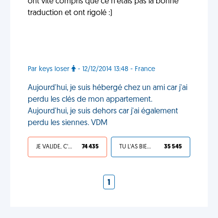
ont vite compris que ce n'étais pas la bonne
traduction et ont rigolé :)
Par keys loser
- 12/12/2014 13:48 - France
Aujourd'hui, je suis hébergé chez un ami car j'ai
perdu les clés de mon appartement.
Aujourd'hui, je suis dehors car j'ai également
perdu les siennes. VDM
JE VALIDE, C'EST UNE VDM
74 435
TU L'AS BIEN MÉRITÉ
35 545
1