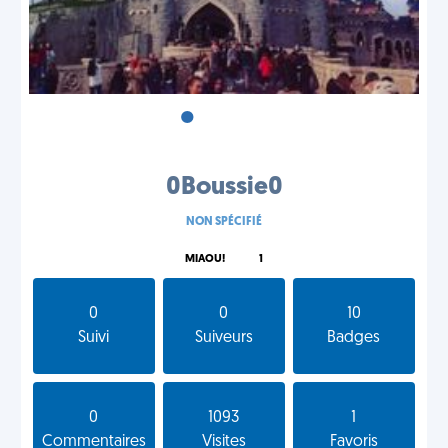
•
•
•
0Boussie0
NON SPÉCIFIÉ
MIAOU!
1
0
0
10
Suivi
Suiveurs
Badges
0
1093
1
Commentaires
Visites
Favoris