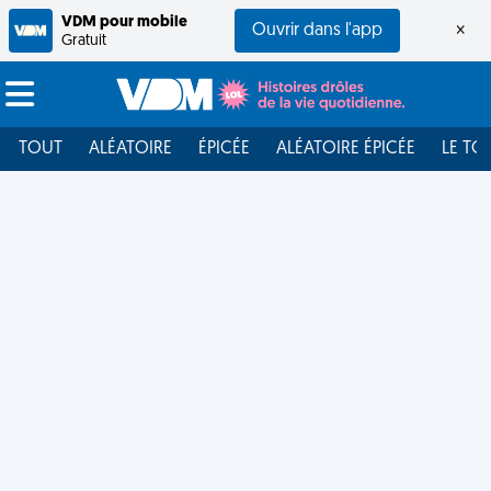
VDM pour mobile
Ouvrir dans l'app
×
Gratuit
TOUT
ALÉATOIRE
ÉPICÉE
ALÉATOIRE ÉPICÉE
LE TO