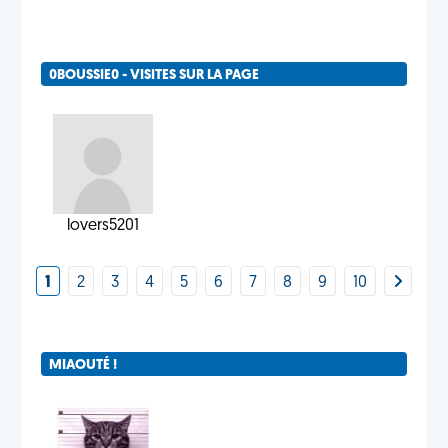
0BOUSSIE0 - VISITES SUR LA PAGE
lovers5201
1
2
3
4
5
6
7
8
9
10
MIAOUTÉ !