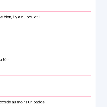
e bien, il y a du boulot !
ité -.
.
 accorde au moins un badge.