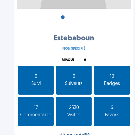
•
•
•
Estebaboun
NON SPÉCIFIÉ
MIAOU!
0
0
0
10
Suivi
Suiveurs
Badges
17
2530
6
Commentaires
Visites
Favoris