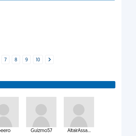
7
8
9
10
oeero
Guizmo57
AltairAssa...