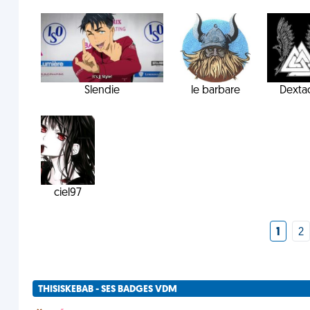
Slendie
le barbare
Dexta
ciel97
1
2
THISISKEBAB - SES BADGES VDM