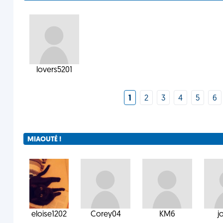
lovers5201
1
2
3
4
5
6
MIAOUTÉ !
eloise1202
Corey04
KM6
j