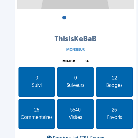
•
•
•
ThIsIsKeBaB
MONSIEUR
MIAOU!
14
0
0
22
Suivi
Suiveurs
Badges
26
5540
26
Commentaires
Visites
Favoris