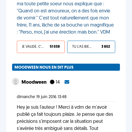
ma toute petite soeur nous explique que :
"Quand on est amoureux, on a des fois envie
de vomir." C'est tout naturellement que mon
frère, 11 ans, lâche de sa bouche un magnifique
: "Perso, moi, j'ai une érection mais bon." VDM
JE VALIDE, C'EST UNE VDM
51 038
TU L'AS BIEN MÉRITÉ
3 802
MOODWEEN NOUS EN DIT PLUS
Moodween
14
dimanche 19 juin 2016 13:48
Hey je suis l'auteur ! Merci à vdm de m'avoir
publié ça fait toujours plaize. Je pense que des
précisions s'imposent car la situation peut
s'avérée très ambiguë sans détails. Tout