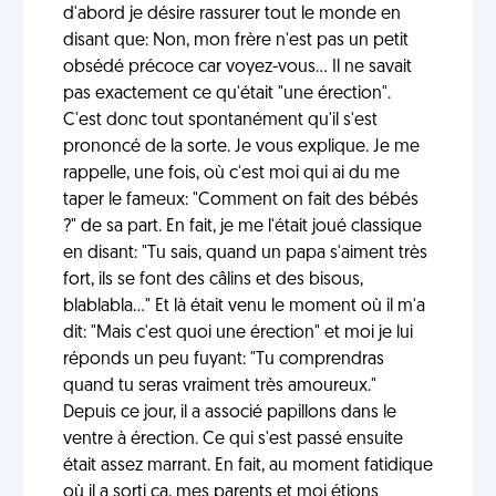
d'abord je désire rassurer tout le monde en
disant que: Non, mon frère n'est pas un petit
obsédé précoce car voyez-vous... Il ne savait
pas exactement ce qu'était "une érection".
C'est donc tout spontanément qu'il s'est
prononcé de la sorte. Je vous explique. Je me
rappelle, une fois, où c'est moi qui ai du me
taper le fameux: "Comment on fait des bébés
?" de sa part. En fait, je me l'était joué classique
en disant: "Tu sais, quand un papa s'aiment très
fort, ils se font des câlins et des bisous,
blablabla..." Et là était venu le moment où il m'a
dit: "Mais c'est quoi une érection" et moi je lui
réponds un peu fuyant: "Tu comprendras
quand tu seras vraiment très amoureux."
Depuis ce jour, il a associé papillons dans le
ventre à érection. Ce qui s'est passé ensuite
était assez marrant. En fait, au moment fatidique
où il a sorti ça, mes parents et moi étions