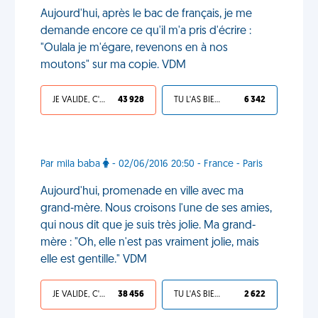
Aujourd'hui, après le bac de français, je me
demande encore ce qu'il m'a pris d'écrire :
"Oulala je m'égare, revenons en à nos
moutons" sur ma copie. VDM
JE VALIDE, C'EST UNE VDM
43 928
TU L'AS BIEN MÉRITÉ
6 342
Par mila baba
- 02/06/2016 20:50 - France - Paris
Aujourd'hui, promenade en ville avec ma
grand-mère. Nous croisons l'une de ses amies,
qui nous dit que je suis très jolie. Ma grand-
mère : "Oh, elle n'est pas vraiment jolie, mais
elle est gentille." VDM
JE VALIDE, C'EST UNE VDM
38 456
TU L'AS BIEN MÉRITÉ
2 622