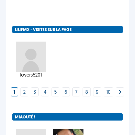
LILIFMX - VISITES SUR LA PAGE
lovers5201
1
2
3
4
5
6
7
8
9
10
MIAOUTÉ !