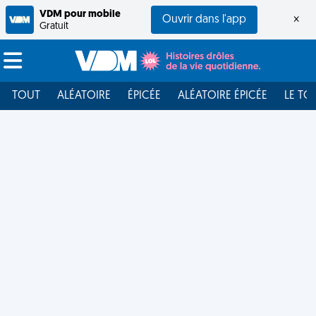
VDM pour mobile
Ouvrir dans l'app
×
Gratuit
TOUT
ALÉATOIRE
ÉPICÉE
ALÉATOIRE ÉPICÉE
LE TO