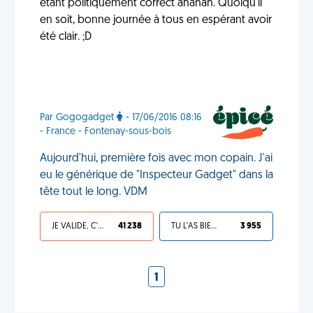
étant politiquement correct ahahah. Quoiqu'il
en soit, bonne journée à tous en espérant avoir
été clair. ;D
Par Gogogadget
- 17/06/2016 08:16
- France - Fontenay-sous-bois
Aujourd'hui, première fois avec mon copain. J'ai
eu le générique de "Inspecteur Gadget" dans la
tête tout le long. VDM
JE VALIDE, C'EST UNE VDM
41 238
TU L'AS BIEN MÉRITÉ
3 955
1