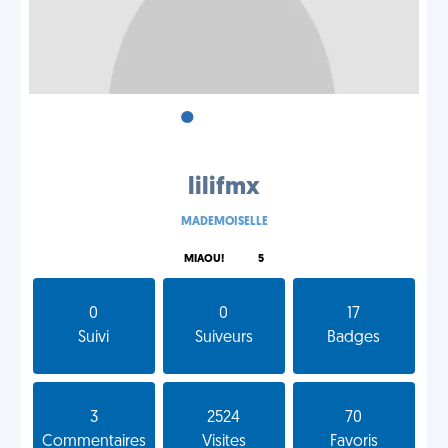
•
•
•
lilifmx
MADEMOISELLE
MIAOU!
5
0
0
17
Suivi
Suiveurs
Badges
3
2524
70
Commentaires
Visites
Favoris