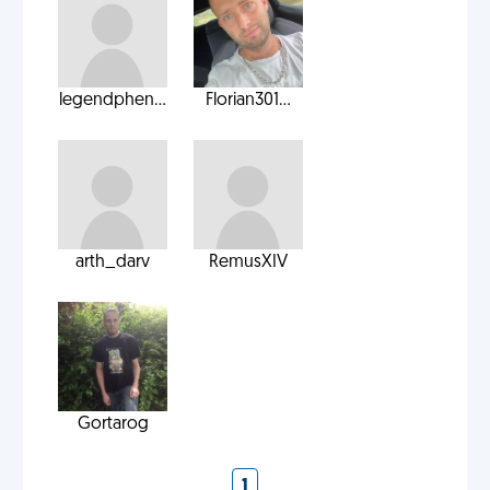
legendphen...
Florian301...
arth_darv
RemusXIV
Gortarog
1