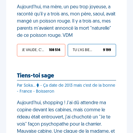
Aujourd'hui, ma mère, un peu trop joyeuse, a
raconté qu'il y a trois ans, mon père, saoul, avait
mangé un poisson rouge. Il y a trois ans, mes
parents m'avaient annoncé la mort "naturelle"
de ce poisson rouge. VDM
JE VALIDE, C'EST UNE VDM
108 514
TU L'AS BIEN MÉRITÉ
9 199
Tiens-toi sage
Par Soka...
- Ça date de 2013 mais c'est de la bonne
- France - Boisseron
Aujourd'hui, shopping ! J'ai dû attendre ma
copine devant les cabines, mais comme le
rideau était entrouvert, j'ai chuchoté un "Je te
vois" façon psychopathe pour la charrier.
Mauvaise cabine. Une claque de la madame, et