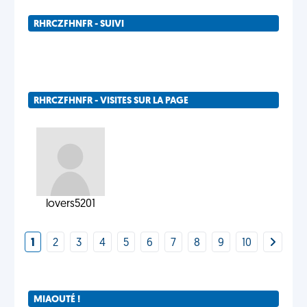
RHRCZFHNFR - SUIVI
RHRCZFHNFR - VISITES SUR LA PAGE
lovers5201
1
2
3
4
5
6
7
8
9
10
MIAOUTÉ !