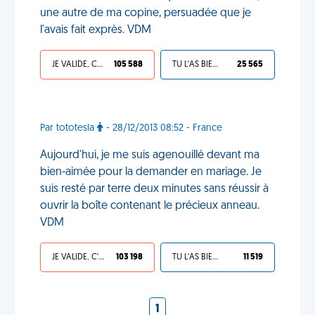
une autre de ma copine, persuadée que je
l'avais fait exprès. VDM
JE VALIDE, C'EST UNE VDM
105 588
TU L'AS BIEN MÉRITÉ
25 565
Par tototesla
- 28/12/2013 08:52 - France
Aujourd'hui, je me suis agenouillé devant ma
bien-aimée pour la demander en mariage. Je
suis resté par terre deux minutes sans réussir à
ouvrir la boîte contenant le précieux anneau.
VDM
JE VALIDE, C'EST UNE VDM
103 198
TU L'AS BIEN MÉRITÉ
11 519
1