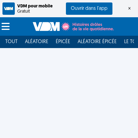
VDM pour mobile
Ouvrir dans l'app
×
Gratuit
TOUT
ALÉATOIRE
ÉPICÉE
ALÉATOIRE ÉPICÉE
LE TO