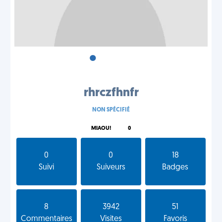
•
•
•
rhrczfhnfr
NON SPÉCIFIÉ
MIAOU!
0
0
0
18
Suivi
Suiveurs
Badges
8
3942
51
Commentaires
Visites
Favoris