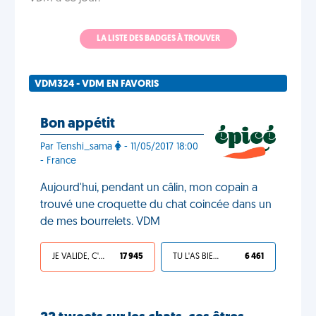
LA LISTE DES BADGES À TROUVER
VDM324 - VDM EN FAVORIS
Bon appétit
Par Tenshi_sama
- 11/05/2017 18:00
- France
Aujourd'hui, pendant un câlin, mon copain a
trouvé une croquette du chat coincée dans un
de mes bourrelets. VDM
JE VALIDE, C'EST UNE VDM
17 945
TU L'AS BIEN MÉRITÉ
6 461