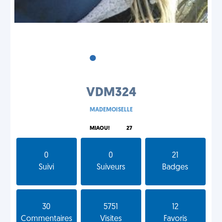
•
•
•
VDM324
MADEMOISELLE
MIAOU!
27
0
0
21
Suivi
Suiveurs
Badges
30
5751
12
Commentaires
Visites
Favoris