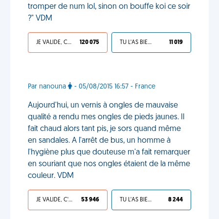
tromper de num lol, sinon on bouffe koi ce soir
?" VDM
JE VALIDE, C'EST UNE VDM
120 075
TU L'AS BIEN MÉRITÉ
11 019
Par nanouna
- 05/08/2015 16:57 - France
Aujourd'hui, un vernis à ongles de mauvaise
qualité a rendu mes ongles de pieds jaunes. Il
fait chaud alors tant pis, je sors quand même
en sandales. A l'arrêt de bus, un homme à
l'hygiène plus que douteuse m'a fait remarquer
en souriant que nos ongles étaient de la même
couleur. VDM
JE VALIDE, C'EST UNE VDM
53 946
TU L'AS BIEN MÉRITÉ
8 244