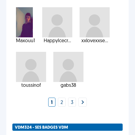
Maxouu1
HappyIcecr...
xxlovexxse...
toussinof
gabs38
1
2
3
VDM324 - SES BADGES VDM