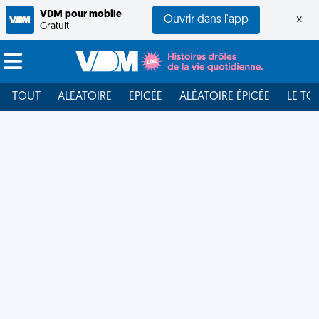
VDM pour mobile
Ouvrir dans l'app
×
Gratuit
TOUT
ALÉATOIRE
ÉPICÉE
ALÉATOIRE ÉPICÉE
LE TO