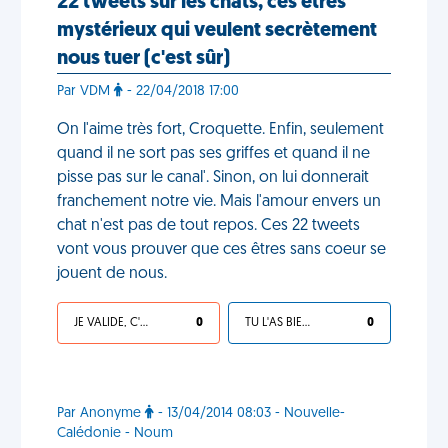
22 tweets sur les chats, ces êtres
mystérieux qui veulent secrètement
nous tuer (c'est sûr)
Par VDM
- 22/04/2018 17:00
On l'aime très fort, Croquette. Enfin, seulement
quand il ne sort pas ses griffes et quand il ne
pisse pas sur le canal'. Sinon, on lui donnerait
franchement notre vie. Mais l'amour envers un
chat n'est pas de tout repos. Ces 22 tweets
vont vous prouver que ces êtres sans coeur se
jouent de nous.
JE VALIDE, C'EST UNE VDM
0
TU L'AS BIEN MÉRITÉ
0
Par Anonyme
- 13/04/2014 08:03 - Nouvelle-
Calédonie - Noum