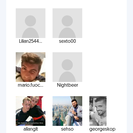
Lilian2544...
sexto00
mario.fuoc...
Nightbeer
allanglt
sehso
georgeskop