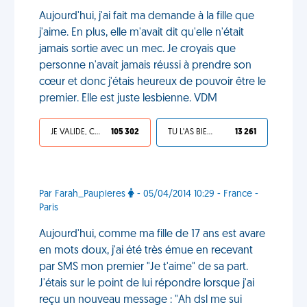
Aujourd'hui, j'ai fait ma demande à la fille que
j'aime. En plus, elle m'avait dit qu'elle n'était
jamais sortie avec un mec. Je croyais que
personne n'avait jamais réussi à prendre son
cœur et donc j'étais heureux de pouvoir être le
premier. Elle est juste lesbienne. VDM
JE VALIDE, C'EST UNE VDM
105 302
TU L'AS BIEN MÉRITÉ
13 261
Par Farah_Paupieres
- 05/04/2014 10:29 - France -
Paris
Aujourd'hui, comme ma fille de 17 ans est avare
en mots doux, j'ai été très émue en recevant
par SMS mon premier "Je t'aime" de sa part.
J'étais sur le point de lui répondre lorsque j'ai
reçu un nouveau message : "Ah dsl me sui