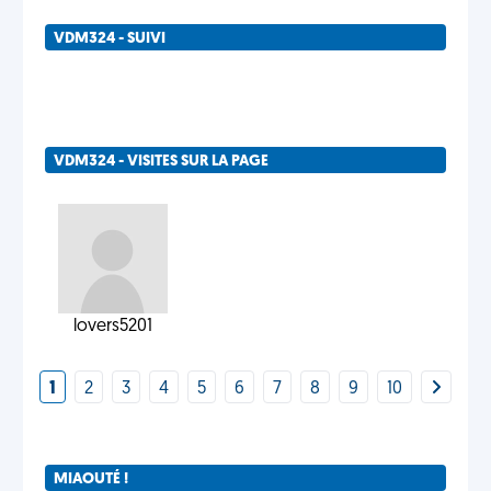
VDM324 - SUIVI
VDM324 - VISITES SUR LA PAGE
lovers5201
1
2
3
4
5
6
7
8
9
10
MIAOUTÉ !