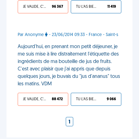
JE VALIDE, C'EST UNE VDM
96 367
TU L'AS BIEN MÉRITÉ
11 419
Par Anonyme
- 23/06/2014 09:33 - France - Saint-s
Aujourd'hui, en prenant mon petit déjeuner, je
me suis mise à lire distraitement l'étiquette des
ingrédients de ma bouteille de jus de fruits.
C'est avec plaisir que j'ai appris que depuis
quelques jours, je buvais du "jus d'ananus" tous
les matins. VDM
JE VALIDE, C'EST UNE VDM
88 472
TU L'AS BIEN MÉRITÉ
9 066
1