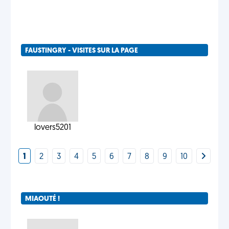
FAUSTINGRY - VISITES SUR LA PAGE
lovers5201
1
2
3
4
5
6
7
8
9
10
MIAOUTÉ !