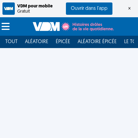
VDM pour mobile
Ouvrir dans l'app
×
Gratuit
TOUT
ALÉATOIRE
ÉPICÉE
ALÉATOIRE ÉPICÉE
LE TO