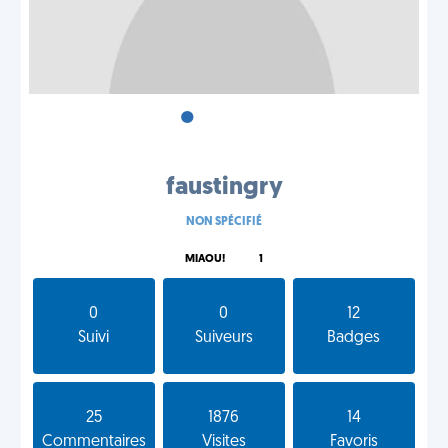
•
•
•
faustingry
NON SPÉCIFIÉ
MIAOU!
1
0
0
12
Suivi
Suiveurs
Badges
25
1876
14
Commentaires
Visites
Favoris