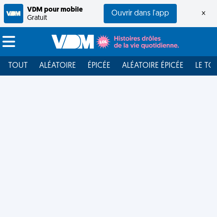
VDM pour mobile
Ouvrir dans l'app
×
Gratuit
TOUT
ALÉATOIRE
ÉPICÉE
ALÉATOIRE ÉPICÉE
LE TO