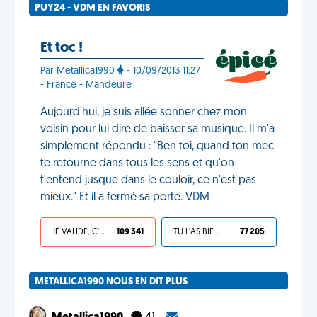
PUY24 - VDM EN FAVORIS
Et toc !
Par Metallica1990
- 10/09/2013 11:27
- France - Mandeure
Aujourd'hui, je suis allée sonner chez mon
voisin pour lui dire de baisser sa musique. Il m'a
simplement répondu : "Ben toi, quand ton mec
te retourne dans tous les sens et qu'on
t'entend jusque dans le couloir, ce n'est pas
mieux." Et il a fermé sa porte. VDM
JE VALIDE, C'EST UNE VDM
109 341
TU L'AS BIEN MÉRITÉ
77 205
METALLICA1990 NOUS EN DIT PLUS