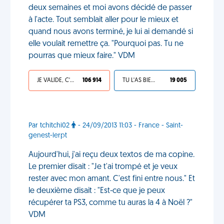
deux semaines et moi avons décidé de passer
à l'acte. Tout semblait aller pour le mieux et
quand nous avons terminé, je lui ai demandé si
elle voulait remettre ça. "Pourquoi pas. Tu ne
pourras que mieux faire." VDM
JE VALIDE, C'EST UNE VDM
106 914
TU L'AS BIEN MÉRITÉ
19 005
Par tchitchi02
- 24/09/2013 11:03 - France - Saint-
genest-lerpt
Aujourd'hui, j'ai reçu deux textos de ma copine.
Le premier disait : "Je t'ai trompé et je veux
rester avec mon amant. C'est fini entre nous." Et
le deuxième disait : "Est-ce que je peux
récupérer ta PS3, comme tu auras la 4 à Noël ?"
VDM