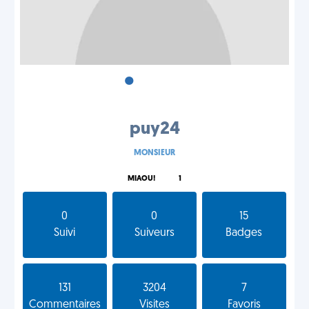
•
•
•
puy24
MONSIEUR
MIAOU!
1
0
0
15
Suivi
Suiveurs
Badges
131
3204
7
Commentaires
Visites
Favoris