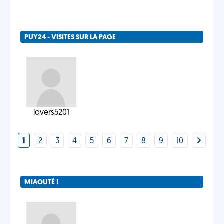
PUY24 - VISITES SUR LA PAGE
lovers5201
1
2
3
4
5
6
7
8
9
10
MIAOUTÉ !