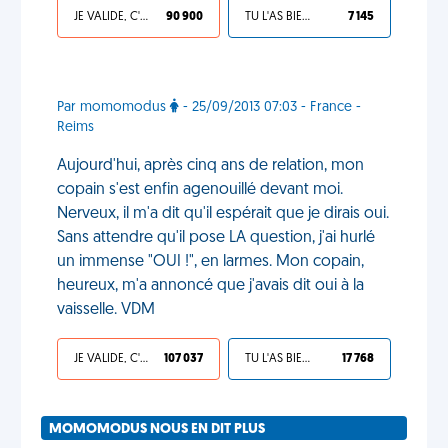
JE VALIDE, C'EST UNE VDM
90 900
TU L'AS BIEN MÉRITÉ
7 145
Par momomodus
- 25/09/2013 07:03 - France -
Reims
Aujourd'hui, après cinq ans de relation, mon
copain s'est enfin agenouillé devant moi.
Nerveux, il m'a dit qu'il espérait que je dirais oui.
Sans attendre qu'il pose LA question, j'ai hurlé
un immense "OUI !", en larmes. Mon copain,
heureux, m'a annoncé que j'avais dit oui à la
vaisselle. VDM
JE VALIDE, C'EST UNE VDM
107 037
TU L'AS BIEN MÉRITÉ
17 768
MOMOMODUS NOUS EN DIT PLUS