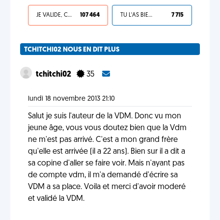
JE VALIDE, C'EST UNE VDM
107 464
TU L'AS BIEN MÉRITÉ
7 715
TCHITCHI02 NOUS EN DIT PLUS
tchitchi02
35
lundi 18 novembre 2013 21:10
Salut je suis l'auteur de la VDM. Donc vu mon
jeune âge, vous vous doutez bien que la Vdm
ne m'est pas arrivé. C'est a mon grand frère
qu'elle est arrivée (il a 22 ans). Bien sur il a dit a
sa copine d'aller se faire voir. Mais n'ayant pas
de compte vdm, il m'a demandé d'écrire sa
VDM a sa place. Voila et merci d'avoir moderé
et validé la VDM.