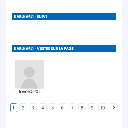
KARLKARL1 - SUIVI
KARLKARL1 - VISITES SUR LA PAGE
lovers5201
1
2
3
4
5
6
7
8
9
10