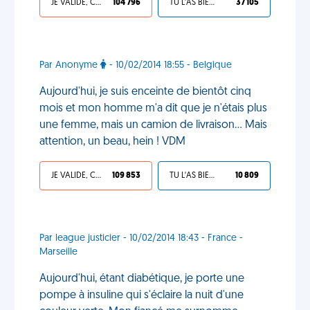
JE VALIDE, C'EST UNE VDM
104 796
TU L'AS BIEN MÉRITÉ
37 105
Par Anonyme
- 10/02/2014 18:55 - Belgique
Aujourd'hui, je suis enceinte de bientôt cinq
mois et mon homme m'a dit que je n'étais plus
une femme, mais un camion de livraison... Mais
attention, un beau, hein ! VDM
JE VALIDE, C'EST UNE VDM
109 853
TU L'AS BIEN MÉRITÉ
10 809
Par league justicier - 10/02/2014 18:43 - France -
Marseille
Aujourd'hui, étant diabétique, je porte une
pompe à insuline qui s'éclaire la nuit d'une