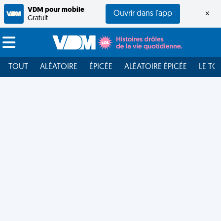
VDM pour mobile
Ouvrir dans l'app
×
Gratuit
TOUT
ALÉATOIRE
ÉPICÉE
ALÉATOIRE ÉPICÉE
LE TO