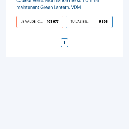
couleur verte. Mon fiancé me surnomme
maintenant Green Lantern. VDM
JE VALIDE, C'EST UNE VDM
103 677
TU L'AS BIEN MÉRITÉ
9 308
1