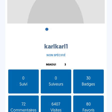
•
•
•
karlkarl1
NON SPÉCIFIÉ
MIAOU!
3
0
0
30
Suivi
Suiveurs
Badges
72
6407
80
Commentaires
Visites
Favoris