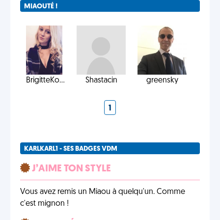
MIAOUTÉ !
BrigitteKo...
Shastacin
greensky
1
KARLKARL1 - SES BADGES VDM
J’AIME TON STYLE
Vous avez remis un Miaou à quelqu'un. Comme
c'est mignon !