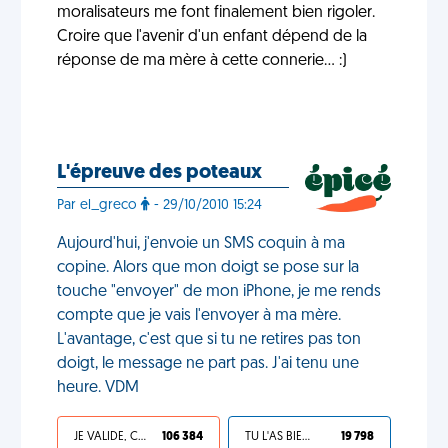
moralisateurs me font finalement bien rigoler.
Croire que l'avenir d'un enfant dépend de la
réponse de ma mère à cette connerie... :)
L'épreuve des poteaux
Par el_greco
- 29/10/2010 15:24
Aujourd'hui, j'envoie un SMS coquin à ma
copine. Alors que mon doigt se pose sur la
touche "envoyer" de mon iPhone, je me rends
compte que je vais l'envoyer à ma mère.
L'avantage, c'est que si tu ne retires pas ton
doigt, le message ne part pas. J'ai tenu une
heure. VDM
JE VALIDE, C'EST UNE VDM
106 384
TU L'AS BIEN MÉRITÉ
19 798