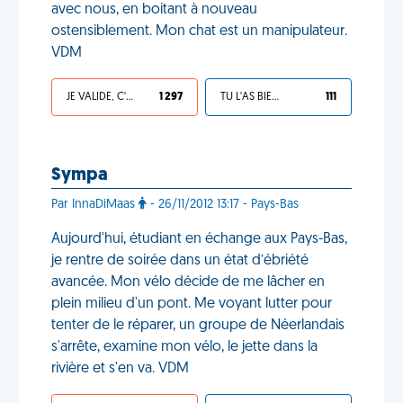
avec nous, en boitant à nouveau
ostensiblement. Mon chat est un manipulateur.
VDM
JE VALIDE, C'EST UNE VDM
1 297
TU L'AS BIEN MÉRITÉ
111
Sympa
Par InnaDiMaas
- 26/11/2012 13:17 - Pays-Bas
Aujourd'hui, étudiant en échange aux Pays-Bas,
je rentre de soirée dans un état d’ébriété
avancée. Mon vélo décide de me lâcher en
plein milieu d'un pont. Me voyant lutter pour
tenter de le réparer, un groupe de Néerlandais
s'arrête, examine mon vélo, le jette dans la
rivière et s'en va. VDM