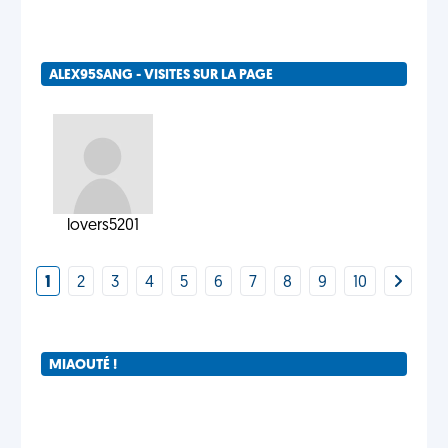
ALEX95SANG - VISITES SUR LA PAGE
lovers5201
1
2
3
4
5
6
7
8
9
10
MIAOUTÉ !