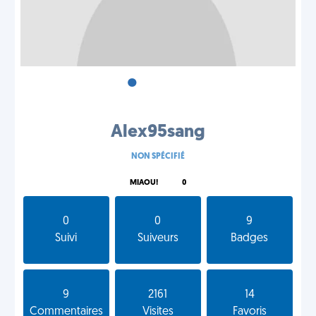
•
•
•
Alex95sang
NON SPÉCIFIÉ
MIAOU!
0
0
0
9
Suivi
Suiveurs
Badges
9
2161
14
Commentaires
Visites
Favoris