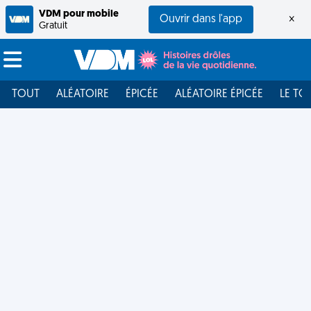
VDM pour mobile
Ouvrir dans l'app
×
Gratuit
TOUT
ALÉATOIRE
ÉPICÉE
ALÉATOIRE ÉPICÉE
LE TO