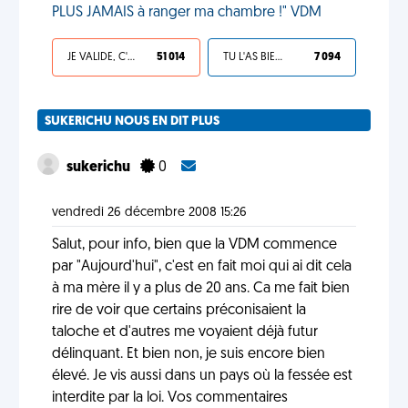
PLUS JAMAIS à ranger ma chambre !" VDM
JE VALIDE, C'EST UNE VDM
51 014
TU L'AS BIEN MÉRITÉ
7 094
SUKERICHU NOUS EN DIT PLUS
sukerichu
0
vendredi 26 décembre 2008 15:26
Salut, pour info, bien que la VDM commence
par "Aujourd'hui", c'est en fait moi qui ai dit cela
à ma mère il y a plus de 20 ans. Ca me fait bien
rire de voir que certains préconisaient la
taloche et d'autres me voyaient déjà futur
délinquant. Et bien non, je suis encore bien
élevé. Je vis aussi dans un pays où la fessée est
interdite par la loi. Vos commentaires