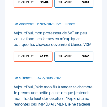
JE VALIDE, C'EST UNE VDM
53 419
TU L'AS BIEN MÉRITÉ
5 089
Par Anonyme - 14/09/2012 04:24 - France
Aujourd'hui, mon professeur de SVT un peu
vieux a fondu en larmes en m'expliquant
pourquoi les cheveux devenaient blancs. VDM
JE VALIDE, C'EST UNE VDM
46 973
TU L'AS BIEN MÉRITÉ
3 046
Par sukerichu - 25/12/2008 21:02
Aujourd'hui, j'aide mon fils à ranger sa chambre.
Je prends une petite pause lorsque j'entends
mon fils, du haut des escaliers : "Papa, si tu ne
remontes pas IMMÉDIATEMENT, je ne t'aiderai