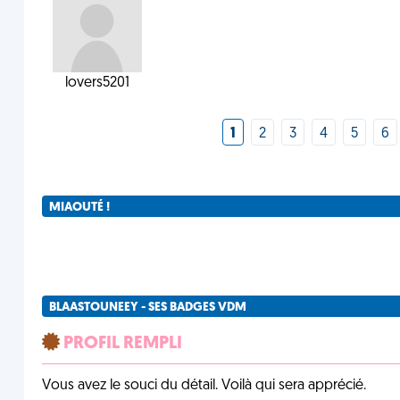
lovers5201
1
2
3
4
5
6
MIAOUTÉ !
BLAASTOUNEEY - SES BADGES VDM
PROFIL REMPLI
Vous avez le souci du détail. Voilà qui sera apprécié.