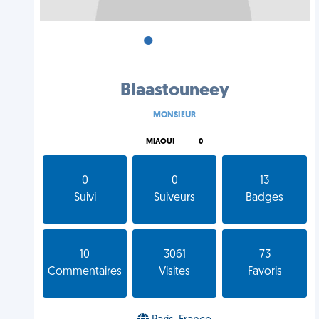
•
•
•
Blaastouneey
MONSIEUR
MIAOU!
0
0
0
13
Suivi
Suiveurs
Badges
10
3061
73
Commentaires
Visites
Favoris