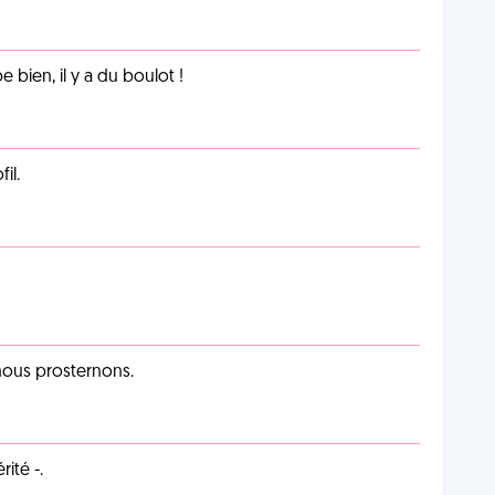
e bien, il y a du boulot !
il.
 nous prosternons.
ité -.