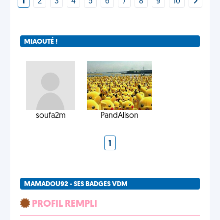
1
2
3
4
5
6
7
8
9
10
MIAOUTÉ !
soufa2m
PandAlison
1
MAMADOU92 - SES BADGES VDM
PROFIL REMPLI