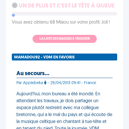
UN DE PLUS ET C'EST LE TÊTE À QUEUE
Vous avez obtenu 68 Miaou sur votre profil. Joli !
LA LISTE DES BADGES À TROUVER
MAMADOU92 - VDM EN FAVORIS
Au secours…
Par Applebeka
- 29/04/2013 09:41 - France
Aujourd'hui, mon bureau a été inondé. En
attendant les travaux, je dois partager un
espace plutôt restreint avec ma collègue
bretonne, qui a le mal du pays et qui écoute de
la musique celtique en chantant à tue-tête et
en tapant du pied. Toute la journée. VDM