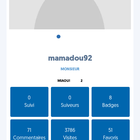
•
•
•
mamadou92
MONSIEUR
MIAOU!
2
0
0
8
Suivi
Suiveurs
Badges
71
3786
51
Commentaires
Visites
Favoris