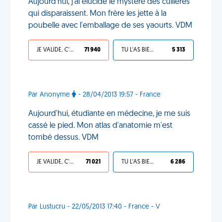
Aujourd'hui, j'ai élucidé le mystère des cuillères
qui disparaissent. Mon frère les jette à la
poubelle avec l'emballage de ses yaourts. VDM
JE VALIDE, C'EST UNE VDM
71 940
TU L'AS BIEN MÉRITÉ
5 313
Par Anonyme
- 28/04/2013 19:57 - France
Aujourd'hui, étudiante en médecine, je me suis
cassé le pied. Mon atlas d'anatomie m'est
tombé dessus. VDM
JE VALIDE, C'EST UNE VDM
71 021
TU L'AS BIEN MÉRITÉ
6 286
Par Lustucru - 22/05/2013 17:40 - France - V