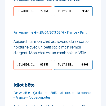
JE VALIDE, C'EST UNE VDM
75 651
TU L'AS BIEN MÉRITÉ
9 147
Par Anonyme
- 29/04/2013 08:16 - France - Paris
Aujourd'hui, mon chat est revenu de sa sortie
nocturne avec un petit sac à main rempli
d'argent. Mon chat est un cambrioleur. VDM
JE VALIDE, C'EST UNE VDM
87 931
TU L'AS BIEN MÉRITÉ
8 908
Idiot bête
Par what!
- Ça date de 2013 mais c'est de la bonne
- France - Aigues-mortes