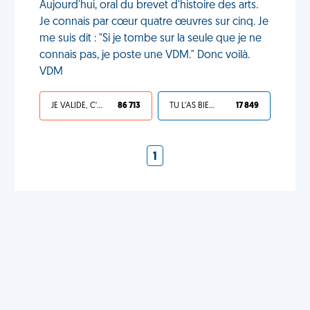
Aujourd'hui, oral du brevet d'histoire des arts.
Je connais par cœur quatre œuvres sur cinq. Je
me suis dit : "Si je tombe sur la seule que je ne
connais pas, je poste une VDM." Donc voilà.
VDM
JE VALIDE, C'EST UNE VDM
86 713
TU L'AS BIEN MÉRITÉ
17 849
1