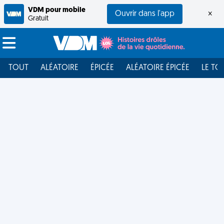
VDM pour mobile
Ouvrir dans l'app
×
Gratuit
TOUT
ALÉATOIRE
ÉPICÉE
ALÉATOIRE ÉPICÉE
LE TO