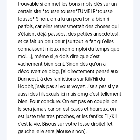
trouvable si on met les bons mots clés sur un
certain site *tousse tousse*TUMBLR*tousse
tousse* Sinon, on a lu un peu (on a bien ri
parfois, car elles retransmettait des choses qui
s'étaient déjà passées, des petites anecdotes),
et ça fait un peu peur (surtout le fait qu'elles
connaissent mieux mon emploi du temps que
moi....), même si je dois dire que c'est
vachement bien écrit. Sinon dès qu'on a
découvert ce blog, j'ai directement pensé aux
Durincest, à des fanfictions sur Kili/Fili du
Hobbit, j'sais pas si vous voyez. J'sais pas si y a
aussi des filisexuals ici mais omg c'est tellement
bien. Pour conclure: On est pas en couple, on
le sera jamais car on est casés et heureux, on
est juste très très proches, et les fanfics Fili/Kili
c'est la vie. Bisous sur votre fesse droite! (et
gauche, elle sera jalouse sinon).