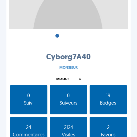
•
•
•
Cyborg7A40
MONSIEUR
MIAOU!
3
0
0
19
Suivi
Suiveurs
Badges
24
2124
2
Commentaires
Visites
Favoris