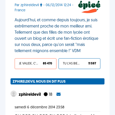
Par zphireldevil
- 06/12/2014 12:24 -
France
Aujourd'hui, et comme depuis toujours, je suis
extrêmement proche de mon meilleur ami.
Tellement que des filles de mon lycée ont
ouvert un blog et écrit une fan-fiction érotique
sur nous deux, parce qu'on serait "mais
tellement mignons ensemble !" VDM
JE VALIDE, C'EST UNE VDM
85 470
TU L'AS BIEN MÉRITÉ
11 597
ZPHIRELDEVIL NOUS EN DIT PLUS
zphireldevil
18
samedi 6 décembre 2014 23:58