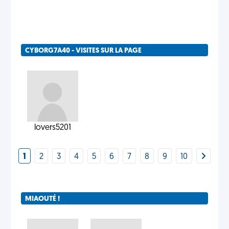
CYBORG7A40 - VISITES SUR LA PAGE
lovers5201
1
2
3
4
5
6
7
8
9
10
MIAOUTÉ !