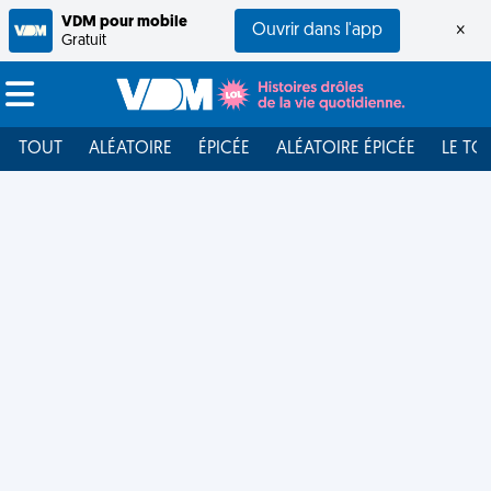
VDM pour mobile
Ouvrir dans l'app
×
Gratuit
TOUT
ALÉATOIRE
ÉPICÉE
ALÉATOIRE ÉPICÉE
LE TO