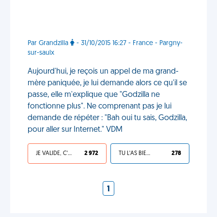
Par Grandzilla
- 31/10/2015 16:27 - France - Pargny-
sur-saulx
Aujourd'hui, je reçois un appel de ma grand-
mère paniquée, je lui demande alors ce qu'il se
passe, elle m'explique que "Godzilla ne
fonctionne plus". Ne comprenant pas je lui
demande de répéter : "Bah oui tu sais, Godzilla,
pour aller sur Internet." VDM
JE VALIDE, C'EST UNE VDM
2 972
TU L'AS BIEN MÉRITÉ
278
1