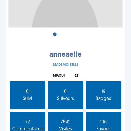
•
•
•
anneaelle
MADEMOISELLE
MIAOU!
62
0
0
19
Suivi
Suiveurs
Badges
72
7642
106
Commentaires
Visites
Favoris