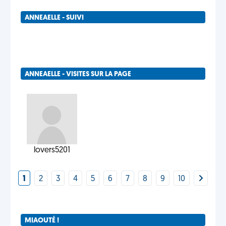
ANNEAELLE - SUIVI
ANNEAELLE - VISITES SUR LA PAGE
lovers5201
1
2
3
4
5
6
7
8
9
10
MIAOUTÉ !