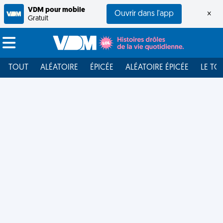
VDM pour mobile
Ouvrir dans l'app
×
Gratuit
TOUT
ALÉATOIRE
ÉPICÉE
ALÉATOIRE ÉPICÉE
LE TO