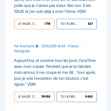
qui se sert veut m'en offrir un. Je suis tellement
polie que je n'arrive pas à leur dire non. Il est
10h26 et j'en suis déjà à mon 17ème. VDM
JE VALIDE, C'EST UNE VDM
1 719
TU L'AS BIEN MÉRITÉ
327
Par Anonyme
- 21/01/2015 16:43 - France -
Perpignan
Aujourd'hui, et comme tous les jours, FaceTime
avec mon copain. Pendant que je lui déclare
mon amour, il me coupe et me dit : "Jour après
jour, je vois l'évolution de ton bouton, c'est
rigolo." VDM
JE VALIDE, C'EST UNE VDM
79 550
TU L'AS BIEN MÉRITÉ
9 003