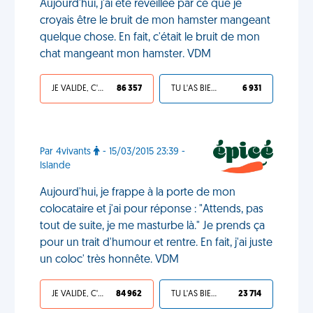
Aujourd'hui, j'ai été réveillée par ce que je
croyais être le bruit de mon hamster mangeant
quelque chose. En fait, c'était le bruit de mon
chat mangeant mon hamster. VDM
JE VALIDE, C'EST UNE VDM
86 357
TU L'AS BIEN MÉRITÉ
6 931
Par 4vivants
- 15/03/2015 23:39 -
Islande
Aujourd'hui, je frappe à la porte de mon
colocataire et j'ai pour réponse : "Attends, pas
tout de suite, je me masturbe là." Je prends ça
pour un trait d'humour et rentre. En fait, j'ai juste
un coloc' très honnête. VDM
JE VALIDE, C'EST UNE VDM
84 962
TU L'AS BIEN MÉRITÉ
23 714