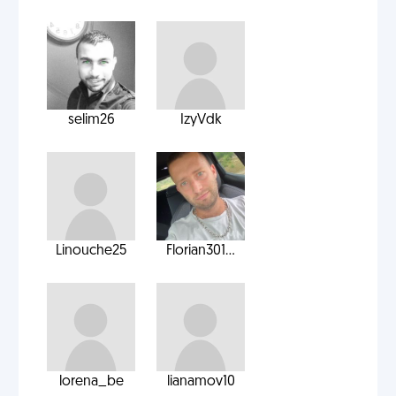
selim26
IzyVdk
Linouche25
Florian301...
lorena_be
lianamov10