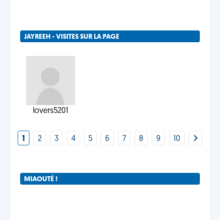
JAYREEH - VISITES SUR LA PAGE
lovers5201
1
2
3
4
5
6
7
8
9
10
MIAOUTÉ !