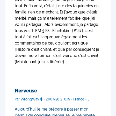
ça m'a bien fait rire : je ne l'ai pas mal pris du
tout. Enfin voilà, c'était juste des taquineries en
famille, rien de méchant. Et j'avoue que c'était
mérité, mais ça m'a tellement fait rire, que j'ai
voulu partager ! Alors évidemment, je partage
tous vos TLBM ;) PS : Bluetokimi (#157), c'est
tout à fait ça ! J'approuve également les
commentaires de ceux qui ont écrit que
l'Histoire c'est chiant, et que par conséquent je
devais me la fermer : c'est vrai que c'est chiant !
(Maintenant, je suis libérée)
Nerveuse
Par WrongWay
- 21/07/2012 10:15 - France - L
Aujourd'hui, je me prépare à passer mon
permis de conduire. Nerveuse, je me répète