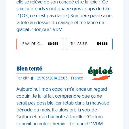
elle se relève de son canapé et je lui crie : "Ce
soir, tu prends vingt-quatre gros coups de bite
!" (OK, ce n'est pas classe.) Son père passe alors
la tête au-dessus du canapé et me lance un
glacial : "Bonjour." VDM
JE VALIDE, C'EST UNE VDM
60 955
TU L'AS BIEN MÉRITÉ
54 888
Bien tenté
Par cfth
- 29/03/2014 23:03 - France
Aujourd'hui, mon copain m'a lancé un regard
coquin. Je lui ai fait comprendre que ça ne
serait pas possible, car j'étais dans la mauvaise
période du mois. Il a alors pris la voix de
Gollum et m'a chuchoté à l'oreille : "Gollum
connait un autre chemin... Le tunnel !" VDM