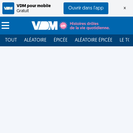
VDM pour mobile
Ouvrir dans l'app
×
Gratuit
TOUT
ALÉATOIRE
ÉPICÉE
ALÉATOIRE ÉPICÉE
LE TO