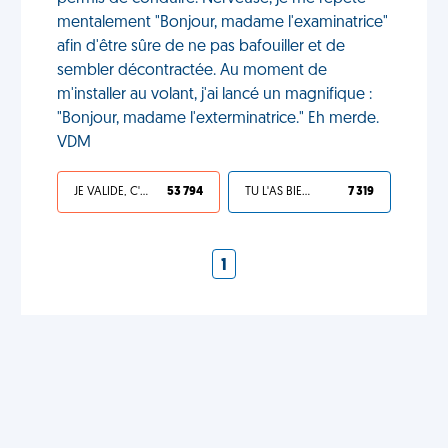
mentalement "Bonjour, madame l'examinatrice"
afin d'être sûre de ne pas bafouiller et de
sembler décontractée. Au moment de
m'installer au volant, j'ai lancé un magnifique :
"Bonjour, madame l'exterminatrice." Eh merde.
VDM
JE VALIDE, C'EST UNE VDM
53 794
TU L'AS BIEN MÉRITÉ
7 319
1