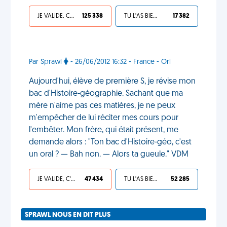
JE VALIDE, C'EST UNE VDM
125 338
TU L'AS BIEN MÉRITÉ
17 382
Par Sprawl
- 26/06/2012 16:32 - France - Orl
Aujourd'hui, élève de première S, je révise mon
bac d'Histoire-géographie. Sachant que ma
mère n'aime pas ces matières, je ne peux
m'empêcher de lui réciter mes cours pour
l'embêter. Mon frère, qui était présent, me
demande alors : "Ton bac d'Histoire-géo, c'est
un oral ? — Bah non. — Alors ta gueule." VDM
JE VALIDE, C'EST UNE VDM
47 434
TU L'AS BIEN MÉRITÉ
52 285
SPRAWL NOUS EN DIT PLUS