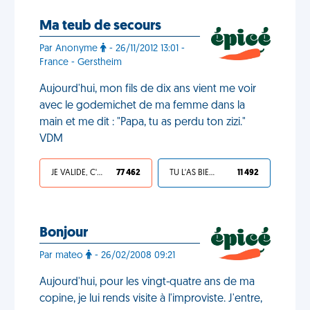
Ma teub de secours
Par Anonyme
- 26/11/2012 13:01 -
France - Gerstheim
Aujourd'hui, mon fils de dix ans vient me voir
avec le godemichet de ma femme dans la
main et me dit : "Papa, tu as perdu ton zizi."
VDM
JE VALIDE, C'EST UNE VDM
77 462
TU L'AS BIEN MÉRITÉ
11 492
Bonjour
Par mateo
- 26/02/2008 09:21
Aujourd'hui, pour les vingt-quatre ans de ma
copine, je lui rends visite à l'improviste. J'entre,