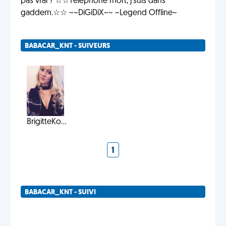
pas vrai ? ☆☆Téléphone mort, j'suis dans
gaddem.☆☆ ~~DiGiDiX~~ ~Legend Offline~
BABACAR_KNT - SUIVEURS
BrigitteKo...
1
BABACAR_KNT - SUIVI