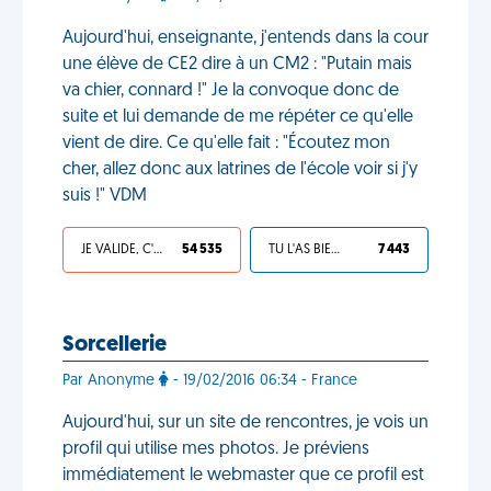
Aujourd'hui, enseignante, j'entends dans la cour
une élève de CE2 dire à un CM2 : "Putain mais
va chier, connard !" Je la convoque donc de
suite et lui demande de me répéter ce qu'elle
vient de dire. Ce qu'elle fait : "Écoutez mon
cher, allez donc aux latrines de l'école voir si j'y
suis !" VDM
JE VALIDE, C'EST UNE VDM
54 535
TU L'AS BIEN MÉRITÉ
7 443
Sorcellerie
Par Anonyme
- 19/02/2016 06:34 - France
Aujourd'hui, sur un site de rencontres, je vois un
profil qui utilise mes photos. Je préviens
immédiatement le webmaster que ce profil est