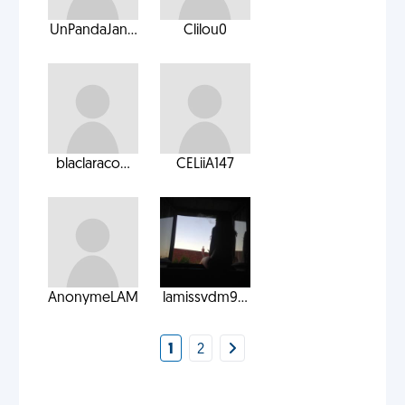
UnPandaJan...
Clilou0
blaclaraco...
CELiiA147
AnonymeLAM
lamissvdm9...
1
2