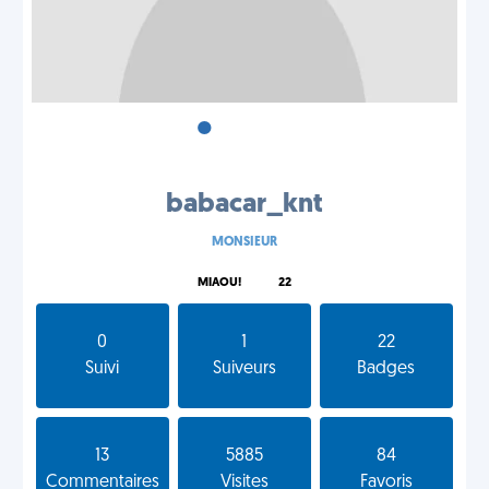
•
•
•
babacar_knt
MONSIEUR
MIAOU!
22
0
1
22
Suivi
Suiveurs
Badges
13
5885
84
Commentaires
Visites
Favoris