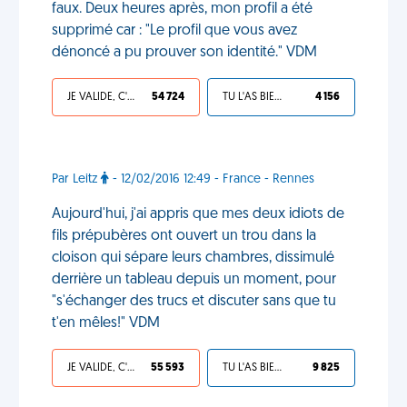
faux. Deux heures après, mon profil a été
supprimé car : "Le profil que vous avez
dénoncé a pu prouver son identité." VDM
JE VALIDE, C'EST UNE VDM
54 724
TU L'AS BIEN MÉRITÉ
4 156
Par Leitz
- 12/02/2016 12:49 - France - Rennes
Aujourd'hui, j'ai appris que mes deux idiots de
fils prépubères ont ouvert un trou dans la
cloison qui sépare leurs chambres, dissimulé
derrière un tableau depuis un moment, pour
"s'échanger des trucs et discuter sans que tu
t'en mêles!" VDM
JE VALIDE, C'EST UNE VDM
55 593
TU L'AS BIEN MÉRITÉ
9 825