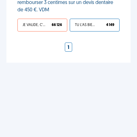
rembourser 3 centimes sur un devis dentaire
de 450 €. VDM
JE VALIDE, C'EST UNE VDM
66 126
TU L'AS BIEN MÉRITÉ
4 149
1