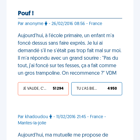
Pouf !
Par anonyme
- 26/02/2016 08:56 - France
Aujourd'hui, à l'école primaire, un enfant m'a
foncé dessus sans faire exprès. Je lui ai
demandé s'il ne s'était pas trop fait mal sur moi.
Il m'a répondu avec un grand sourire : "Pas du
tout, j'ai foncé sur tes fesses, ça a fait comme
un gros trampoline. On recommence ?" VDM
JE VALIDE, C'EST UNE VDM
51 294
TU L'AS BIEN MÉRITÉ
4 950
Par khadoudou
- 11/02/2016 21:45 - France -
Mantes-la-jolie
Aujourd'hui, ma mutuelle me propose de