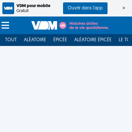
VDM pour mobile
Ouvrir dans l'app
×
Gratuit
TOUT
ALÉATOIRE
ÉPICÉE
ALÉATOIRE ÉPICÉE
LE TO