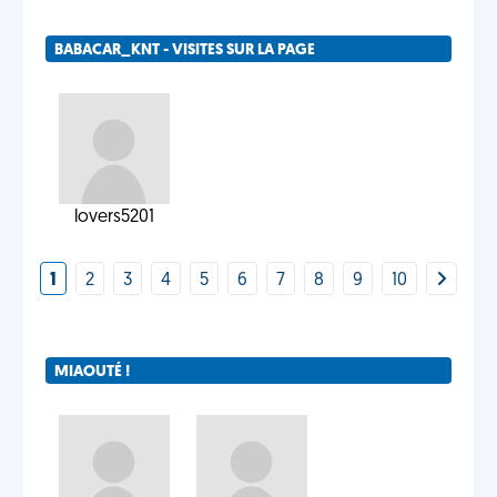
BABACAR_KNT - VISITES SUR LA PAGE
lovers5201
1
2
3
4
5
6
7
8
9
10
MIAOUTÉ !