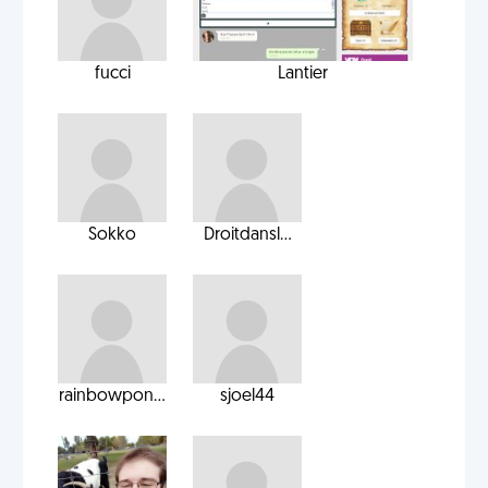
fucci
Lantier
Sokko
Droitdansl...
rainbowpon...
sjoel44