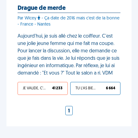
Drague de merde
Par Wicey
- Ça date de 2016 mais c'est de la bonne
- France - Nantes
Aujourd'hui, je suis allé chez le coiffeur. C'est
une jolie jeune femme qui me fait ma coupe.
Pour lancer la discussion, elle me demande ce
que je fais dans la vie. Je lui réponds que je suis
ingénieur en informatique. Par réflexe, je lui ai
demandé : "Et vous ?" Tout le salon a ri. VDM
JE VALIDE, C'EST UNE VDM
41 233
TU L'AS BIEN MÉRITÉ
6 664
1