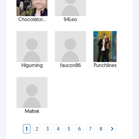
Chocolator...
94Leo
Higuming
faucon86
Punchlines
Maltek
1
2
3
4
5
6
7
8