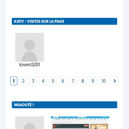
KATV - VISITES SUR LA PAGE
lovers5201
1
2
3
4
5
6
7
8
9
10
MIAOUTÉ !