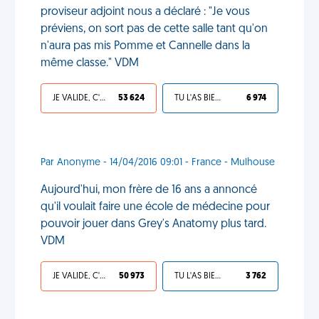
proviseur adjoint nous a déclaré : "Je vous
préviens, on sort pas de cette salle tant qu'on
n'aura pas mis Pomme et Cannelle dans la
même classe." VDM
JE VALIDE, C'EST UNE VDM
53 624
TU L'AS BIEN MÉRITÉ
6 974
Par Anonyme - 14/04/2016 09:01 - France - Mulhouse
Aujourd'hui, mon frère de 16 ans a annoncé
qu'il voulait faire une école de médecine pour
pouvoir jouer dans Grey's Anatomy plus tard.
VDM
JE VALIDE, C'EST UNE VDM
50 973
TU L'AS BIEN MÉRITÉ
3 762