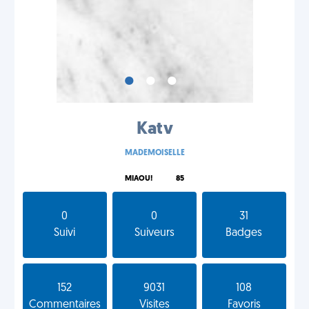
•
•
•
Katv
MADEMOISELLE
MIAOU!
85
0
0
31
Suivi
Suiveurs
Badges
152
9031
108
Commentaires
Visites
Favoris