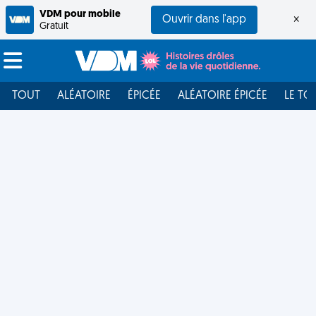
VDM pour mobile
Ouvrir dans l'app
×
Gratuit
TOUT
ALÉATOIRE
ÉPICÉE
ALÉATOIRE ÉPICÉE
LE TO