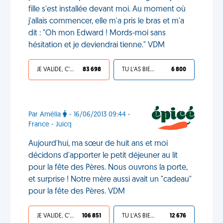
fille s'est installée devant moi. Au moment où
j'allais commencer, elle m'a pris le bras et m'a
dit : "Oh mon Edward ! Mords-moi sans
hésitation et je deviendrai tienne." VDM
JE VALIDE, C'EST UNE VDM
83 698
TU L'AS BIEN MÉRITÉ
6 800
Par Amélia
- 16/06/2013 09:44 -
France - Juicq
Aujourd'hui, ma sœur de huit ans et moi
décidons d'apporter le petit déjeuner au lit
pour la fête des Pères. Nous ouvrons la porte,
et surprise ! Notre mère aussi avait un "cadeau"
pour la fête des Pères. VDM
JE VALIDE, C'EST UNE VDM
106 851
TU L'AS BIEN MÉRITÉ
12 676