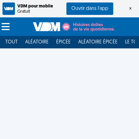
VDM pour mobile
Ouvrir dans l'app
×
Gratuit
TOUT
ALÉATOIRE
ÉPICÉE
ALÉATOIRE ÉPICÉE
LE TO