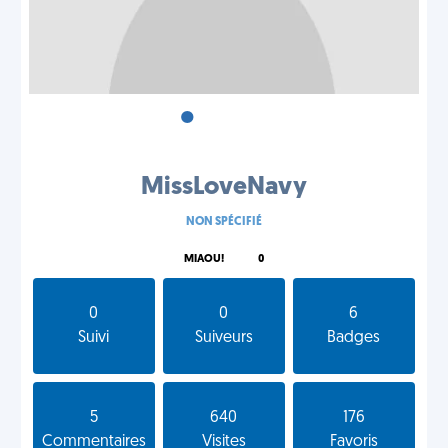
•
•
•
MissLoveNavy
NON SPÉCIFIÉ
MIAOU!
0
0
0
6
Suivi
Suiveurs
Badges
5
640
176
Commentaires
Visites
Favoris