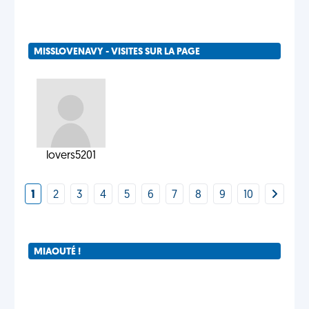
MISSLOVENAVY - VISITES SUR LA PAGE
lovers5201
1
2
3
4
5
6
7
8
9
10
MIAOUTÉ !