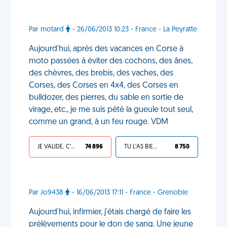
Par motard
- 26/06/2013 10:23 - France - La Peyratte
Aujourd'hui, après des vacances en Corse à
moto passées à éviter des cochons, des ânes,
des chèvres, des brebis, des vaches, des
Corses, des Corses en 4x4, des Corses en
bulldozer, des pierres, du sable en sortie de
virage, etc., je me suis pété la gueule tout seul,
comme un grand, à un feu rouge. VDM
JE VALIDE, C'EST UNE VDM
74 896
TU L'AS BIEN MÉRITÉ
8 750
Par Jo9438
- 16/06/2013 17:11 - France - Grenoble
Aujourd'hui, infirmier, j'étais chargé de faire les
prélèvements pour le don de sang. Une jeune