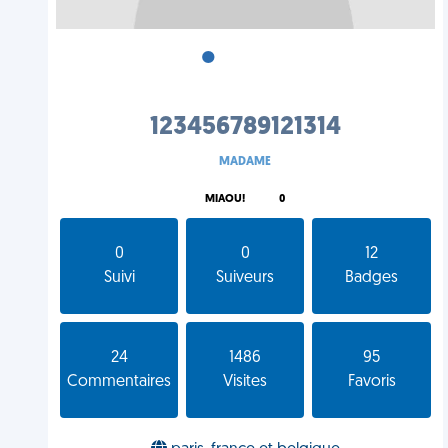
•
•
•
123456789121314
MADAME
MIAOU!
0
0
0
12
Suivi
Suiveurs
Badges
24
1486
95
Commentaires
Visites
Favoris