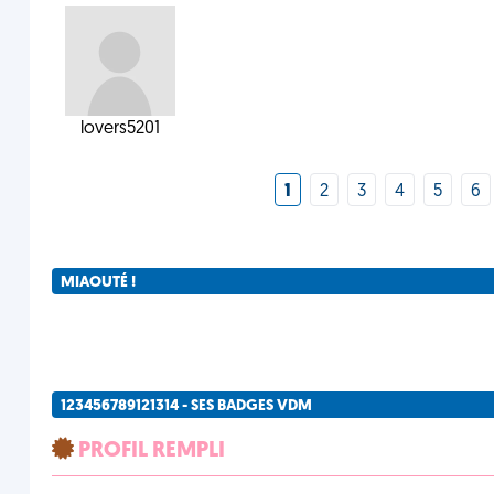
lovers5201
1
2
3
4
5
6
MIAOUTÉ !
123456789121314 - SES BADGES VDM
PROFIL REMPLI