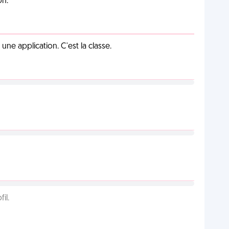
on.
e application. C'est la classe.
il.