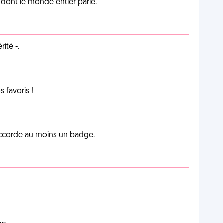
lu dont le monde entier parle.
ité -.
favoris !
 accorde au moins un badge.